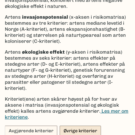
invasjonspotensial, kombinert med artens negative
økologiske effekt i naturen.
Artens
invasjonspotensial
(x-aksen i risikomatrisa)
bestemmes av tre kriterier: artens mediane levetid i
Norge (A-kriteriet), artens ekspansjonshastighet (B-
kriteriet) og størrelsen på naturtypeareal som arten
koloniserer (C-kriteriet).
Artens
økologiske effekt
(y-aksen i risikomatrisa)
bestemmes av seks kriterier: artens effekter på
stedegne arter (D- og E-kriteriet), artens effekter på
naturtyper (F- og G-kriteriet), genetisk forurensning
av stedegne arter (H-kriteriet) og overføring av
parasitter eller patogener til stedegne arter (I-
kriteriet).
Kriteriet(ene) arten skårer høyest på for hver av
aksene i matrisa (invasjonspotensial og økologisk
effekt) kalles artens
avgjørende kriterier
.
Les mer om
kriteriene
.
Avgjørende kriterier
Øvrige kriterier