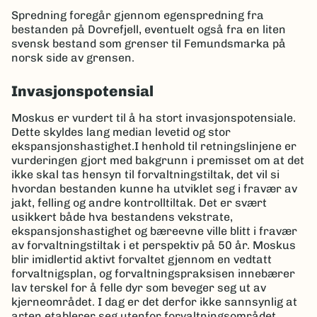
Spredning foregår gjennom egenspredning fra
bestanden på Dovrefjell, eventuelt også fra en liten
svensk bestand som grenser til Femundsmarka på
norsk side av grensen.
Invasjonspotensial
Moskus er vurdert til å ha stort invasjonspotensiale.
Dette skyldes lang median levetid og stor
ekspansjonshastighet.I henhold til retningslinjene er
vurderingen gjort med bakgrunn i premisset om at det
ikke skal tas hensyn til forvaltningstiltak, det vil si
hvordan bestanden kunne ha utviklet seg i fravær av
jakt, felling og andre kontrolltiltak. Det er svært
usikkert både hva bestandens vekstrate,
ekspansjonshastighet og bæreevne ville blitt i fravær
av forvaltningstiltak i et perspektiv på 50 år. Moskus
blir imidlertid aktivt forvaltet gjennom en vedtatt
forvaltnigsplan, og forvaltningspraksisen innebærer
lav terskel for å felle dyr som beveger seg ut av
kjerneområdet. I dag er det derfor ikke sannsynlig at
arten etablerer seg utenfor forvaltningsområdet.