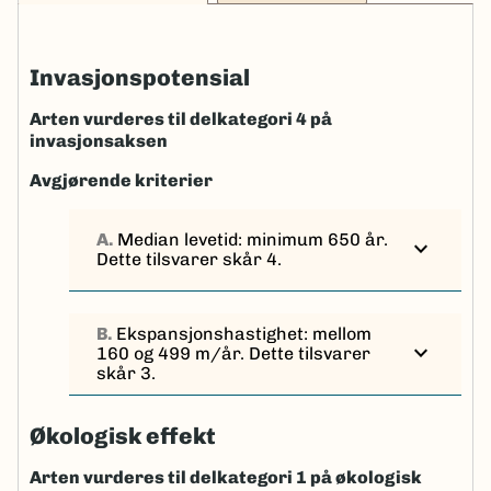
Invasjonspotensial
Arten vurderes til delkategori 4 på
invasjonsaksen
Avgjørende kriterier
A.
Median levetid: minimum 650 år.
expand_more
Dette tilsvarer skår 4.
B.
Ekspansjonshastighet: mellom
expand_more
160 og 499 m/år. Dette tilsvarer
skår 3.
Økologisk effekt
Arten vurderes til delkategori 1 på økologisk