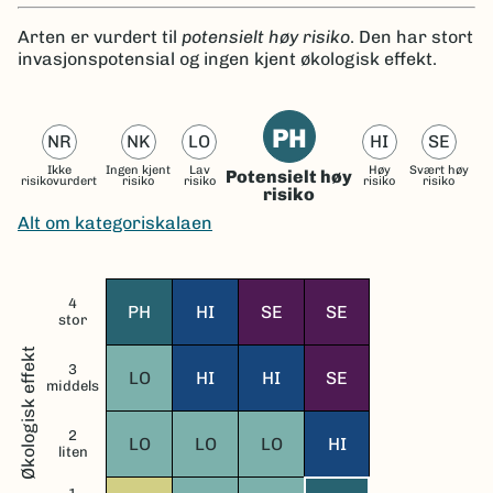
Arten er vurdert til
potensielt høy risiko
. Den har stort
invasjonspotensial og ingen kjent økologisk effekt.
PH
NR
NK
LO
HI
SE
Ikke
Ingen kjent
Lav
Høy
Svært høy
Potensielt høy
risikovurdert
risiko
risiko
risiko
risiko
risiko
Alt om kategoriskalaen
4
PH
HI
SE
SE
stor
Økologisk effekt
3
LO
HI
HI
SE
middels
2
LO
LO
LO
HI
liten