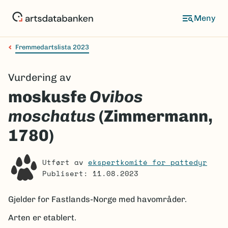
Hopp
til
Meny
hovedinnhold
Fremmedartslista 2023
Navigasjonssti
Vurdering av
moskusfe
Ovibos
moschatus
(Zimmermann,
1780)
Utført av
ekspertkomité for pattedyr
Publisert: 11.08.2023
Gjelder for
Fastlands-Norge med havområder.
Arten er etablert.