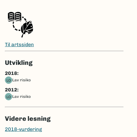
Til artssiden
Utvikling
2018:
Lav risiko
LO
2012:
Lav risiko
LO
Videre lesning
2018-vurdering