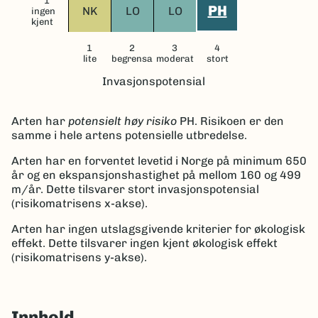
1
PH
NK
LO
LO
ingen
kjent
1
2
3
4
lite
begrensa
moderat
stort
Invasjonspotensial
Arten har
potensielt høy risiko
PH
.
Risikoen er den
samme i hele artens potensielle utbredelse.
Arten har en forventet levetid i Norge på minimum 650
år og en ekspansjonshastighet på mellom 160 og 499
m/år.
Dette tilsvarer stort invasjonspotensial
(risikomatrisens x-akse).
Arten har ingen utslagsgivende kriterier for økologisk
effekt. Dette tilsvarer ingen kjent økologisk effekt
(risikomatrisens y-akse).
Innhold