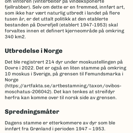
om vinteren (vinterbeiter på vindeksponerte
fjellrabber). Selv om dette er en fremmed, innført art,
som ikke har vært naturlig utbredt i landet på flere
tusen år, er det uttalt politikk at den etablerte
bestanden på Dovrefjell (etablert 1947-1953) skal
forvaltes innen et definert kjerneområde på omkring
340 km2.
Utbredelse i Norge
Det ble registrert 214 dyr under moskustellingen på
Dovre i 2022. Det er også en liten stamme på omkring
10 moskus i Sverige, på grensen til Femundsmarka i
Norge
(https://artfakta.se/artbestamning/taxon/ovibos-
moschatus-206042). Det kan tenkes at streifdyr
herfra kan komme over til norsk side av grensen.
Spredningsmåter
Dagens stamme er etterkommere av dyr som ble
innført fra Grønland i perioden 1947 – 1953.