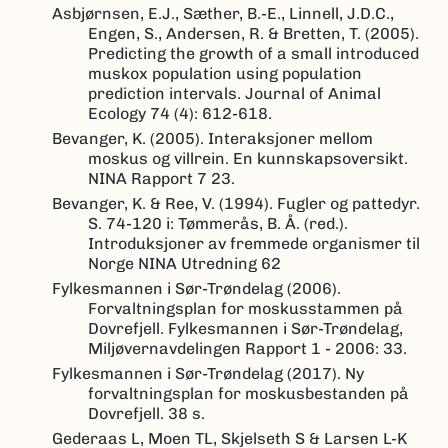
Asbjørnsen, E.J., Sæther, B.-E., Linnell, J.D.C.,
Engen, S., Andersen, R. & Bretten, T. (2005).
Predicting the growth of a small introduced
muskox population using population
prediction intervals. Journal of Animal
Ecology 74 (4): 612-618.
Bevanger, K. (2005). Interaksjoner mellom
moskus og villrein. En kunnskapsoversikt.
NINA Rapport 7 23.
Bevanger, K. & Ree, V. (1994). Fugler og pattedyr.
S. 74-120 i: Tømmerås, B. Å. (red.).
Introduksjoner av fremmede organismer til
Norge NINA Utredning 62
Fylkesmannen i Sør-Trøndelag (2006).
Forvaltningsplan for moskusstammen på
Dovrefjell. Fylkesmannen i Sør-Trøndelag,
Miljøvernavdelingen Rapport 1 - 2006: 33.
Fylkesmannen i Sør-Trøndelag (2017). Ny
forvaltningsplan for moskusbestanden på
Dovrefjell. 38 s.
Gederaas L, Moen TL, Skjelseth S & Larsen L-K