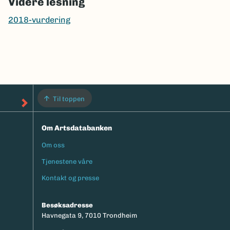
Videre lesning
2018-vurdering
Til toppen
Om Artsdatabanken
Om oss
Footermeny
Tjenestene våre
Kontakt og presse
Besøksadresse
Havnegata 9, 7010 Trondheim