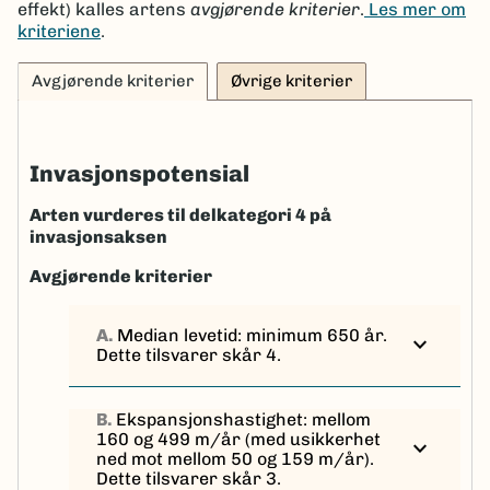
effekt) kalles artens
avgjørende kriterier
.
Les mer om
kriteriene
.
Avgjørende kriterier
Øvrige kriterier
Invasjonspotensial
Arten vurderes til delkategori 4 på
invasjonsaksen
Avgjørende kriterier
A.
Median levetid: minimum 650 år.
expand_more
Dette tilsvarer skår 4.
B.
Ekspansjonshastighet: mellom
160 og 499 m/år (med usikkerhet
expand_more
ned mot mellom 50 og 159 m/år).
Dette tilsvarer skår 3.