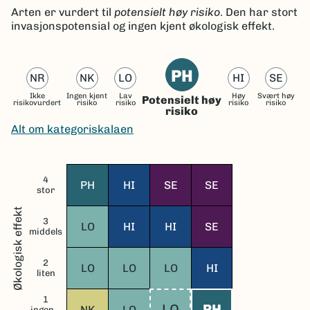
Arten er vurdert til
potensielt høy risiko
. Den har stort
invasjonspotensial og ingen kjent økologisk effekt.
PH
NR
NK
LO
HI
SE
Ikke
Ingen kjent
Lav
Høy
Svært høy
Potensielt høy
risikovurdert
risiko
risiko
risiko
risiko
risiko
Alt om kategoriskalaen
4
PH
HI
SE
SE
stor
Økologisk effekt
3
LO
HI
HI
SE
middels
2
LO
LO
LO
HI
liten
1
LO
PH
NK
LO
ingen