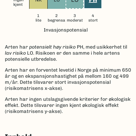
kjent
1
2
3
4
lite
begrensa
moderat
stort
Invasjonspotensial
Arten har
potensielt høy risiko
PH
, med usikkerhet til
lav risiko
LO.
Risikoen er den samme i hele artens
potensielle utbredelse.
Arten har en forventet levetid i Norge på minimum 650
år og en ekspansjonshastighet på mellom 160 og 499
m/år.
Dette tilsvarer stort invasjonspotensial
(risikomatrisens x-akse).
Arten har ingen utslagsgivende kriterier for økologisk
effekt. Dette tilsvarer ingen kjent økologisk effekt
(risikomatrisens y-akse).