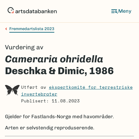
Hopp
til
Meny
hovedinnhold
Fremmedartslista 2023
Navigasjonssti
Vurdering av
Cameraria ohridella
Deschka & Dimic, 1986
Utført av
ekspertkomité for terrestriske
invertebrater
Publisert: 11.08.2023
Gjelder for
Fastlands-Norge med havområder.
Arten er selvstendig reproduserende.