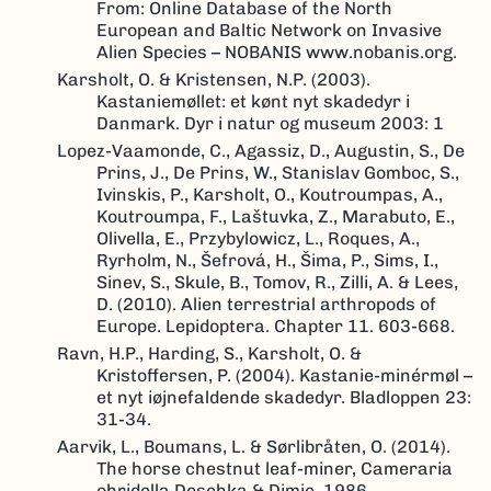
From: Online Database of the North
European and Baltic Network on Invasive
Alien Species – NOBANIS www.nobanis.org.
Karsholt, O. & Kristensen, N.P. (2003).
Kastaniemøllet: et kønt nyt skadedyr i
Danmark. Dyr i natur og museum 2003: 1
Lopez-Vaamonde, C., Agassiz, D., Augustin, S., De
Prins, J., De Prins, W., Stanislav Gomboc, S.,
Ivinskis, P., Karsholt, O., Koutroumpas, A.,
Koutroumpa, F., Laštuvka, Z., Marabuto, E.,
Olivella, E., Przybylowicz, L., Roques, A.,
Ryrholm, N., Šefrová, H., Šima, P., Sims, I.,
Sinev, S., Skule, B., Tomov, R., Zilli, A. & Lees,
D. (2010). Alien terrestrial arthropods of
Europe. Lepidoptera. Chapter 11. 603-668.
Ravn, H.P., Harding, S., Karsholt, O. &
Kristoffersen, P. (2004). Kastanie-minérmøl –
et nyt iøjnefaldende skadedyr. Bladloppen 23:
31-34.
Aarvik, L., Boumans, L. & Sørlibråten, O. (2014).
The horse chestnut leaf-miner, Cameraria
ohridella Deschka & Dimic, 1986,