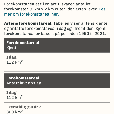
Forekomstarealet til en art tilsvarer antallet
forekomster (2 km x 2 km ruter) der arten lever.
Les
mer om forekomstareal her.
Artens forekomstareal.
Tabellen viser artens kjente
og antatte forekomstareal i dag og i fremtiden. Kjent
forekomstareal er basert på perioden 1950 til 2021.
Forekomstareal:
Kjent
I dag:
2
112 km
Forekomstareal:
Antatt lavt anslag
I dag:
2
112 km
Fremtidig (50 år):
2
800 km