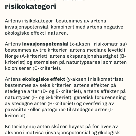
risikokategori
Artens risikokategori bestemmes av artens
invasjonspotensial, kombinert med artens negative
økologiske effekt i naturen.
Artens
invasjonspotensial
(x-aksen i risikomatrisa)
bestemmes av tre kriterier: artens mediane levetid i
Norge (A-kriteriet), artens ekspansjonshastighet (B-
kriteriet) og størrelsen på naturtypeareal som arten
koloniserer (C-kriteriet).
Artens
økologiske effekt
(y-aksen i risikomatrisa)
bestemmes av seks kriterier: artens effekter på
stedegne arter (D- og E-kriteriet), artens effekter på
naturtyper (F- og G-kriteriet), genetisk forurensning
av stedegne arter (H-kriteriet) og overføring av
parasitter eller patogener til stedegne arter (I-
kriteriet).
Kriteriet(ene) arten skårer høyest på for hver av
aksene i matrisa (invasjonspotensial og økologisk