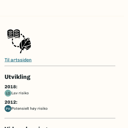
Til artssiden
Utvikling
2018:
Lav risiko
LO
2012:
Potensielt høy risiko
PH