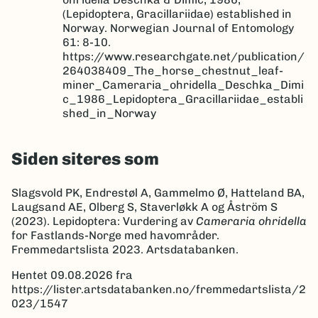
(Lepidoptera, Gracillariidae) established in
Norway. Norwegian Journal of Entomology
61: 8-10.
https://www.researchgate.net/publication/
264038409_The_horse_chestnut_leaf-
miner_Cameraria_ohridella_Deschka_Dimi
c_1986_Lepidoptera_Gracillariidae_establi
shed_in_Norway
Siden siteres som
Slagsvold PK, Endrestøl A, Gammelmo Ø, Hatteland BA,
Laugsand AE, Olberg S, Staverløkk A og Åström S
(2023). Lepidoptera: Vurdering av
Cameraria ohridella
for Fastlands-Norge med havområder.
Fremmedartslista 2023. Artsdatabanken.
Hentet 09.08.2026 fra
https://lister.artsdatabanken.no/fremmedartslista/2
023/1547