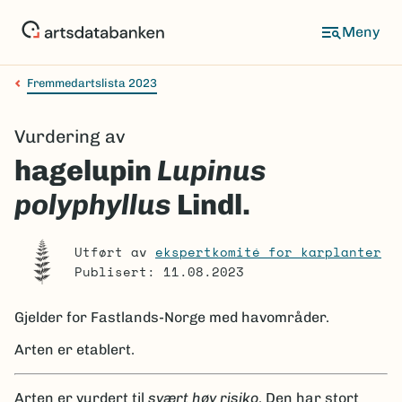
Hopp
til
Meny
hovedinnhold
Fremmedartslista 2023
Navigasjonssti
Vurdering av
hagelupin
Lupinus
polyphyllus
Lindl.
Utført av
ekspertkomité for karplanter
Publisert: 11.08.2023
Gjelder for
Fastlands-Norge med havområder.
Arten er etablert.
Arten er vurdert til
svært høy risiko
. Den har stort