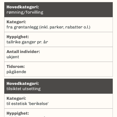
hovedkategori:
rømning/forvilling
kategori:
fra grøntanlegg (inkl. parker, rabatter o.l.)
hyppighet:
tallrike ganger pr. år
antall individer:
ukjent
tidsrom:
pågående
hovedkategori:
tilsiktet utsetting
kategori:
til estetisk 'berikelse'
hyppighet: