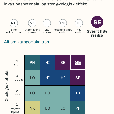
invasjonspotensial og stor økologisk effekt.
SE
NR
NK
LO
PH
HI
Ikke
Ingen kjent
Lav
Potensielt høy
Høy
Svært høy
risikovurdert
risiko
risiko
risiko
risiko
risiko
Alt om kategoriskalaen
4
SE
PH
HI
SE
stor
Økologisk effekt
3
LO
HI
HI
SE
middels
2
LO
LO
LO
HI
liten
1
NK
LO
LO
PH
ingen
kjent