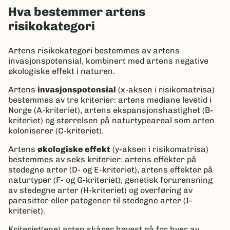
Hva bestemmer artens
risikokategori
Artens risikokategori bestemmes av artens
invasjonspotensial, kombinert med artens negative
økologiske effekt i naturen.
Artens
invasjonspotensial
(x-aksen i risikomatrisa)
bestemmes av tre kriterier: artens mediane levetid i
Norge (A-kriteriet), artens ekspansjonshastighet (B-
kriteriet) og størrelsen på naturtypeareal som arten
koloniserer (C-kriteriet).
Artens
økologiske effekt
(y-aksen i risikomatrisa)
bestemmes av seks kriterier: artens effekter på
stedegne arter (D- og E-kriteriet), artens effekter på
naturtyper (F- og G-kriteriet), genetisk forurensning
av stedegne arter (H-kriteriet) og overføring av
parasitter eller patogener til stedegne arter (I-
kriteriet).
Kriteriet(ene) arten skårer høyest på for hver av