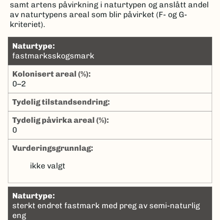
samt artens påvirkning i naturtypen og anslått andel
av naturtypens areal som blir påvirket (F- og G-
kriteriet).
naturtype:
fastmarksskogsmark
kolonisert areal (%):
0–2
tydelig tilstandsendring:
tydelig påvirka areal (%):
0
Vurderingsgrunnlag:
ikke valgt
naturtype:
sterkt endret fastmark med preg av semi-naturlig
eng