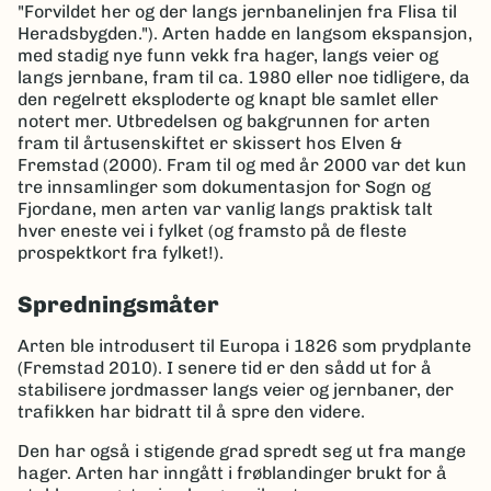
"Forvildet her og der langs jernbanelinjen fra Flisa til
Heradsbygden."). Arten hadde en langsom ekspansjon,
med stadig nye funn vekk fra hager, langs veier og
langs jernbane, fram til ca. 1980 eller noe tidligere, da
den regelrett eksploderte og knapt ble samlet eller
notert mer. Utbredelsen og bakgrunnen for arten
fram til årtusenskiftet er skissert hos Elven &
Fremstad (2000). Fram til og med år 2000 var det kun
tre innsamlinger som dokumentasjon for Sogn og
Fjordane, men arten var vanlig langs praktisk talt
hver eneste vei i fylket (og framsto på de fleste
prospektkort fra fylket!).
Spredningsmåter
Arten ble introdusert til Europa i 1826 som prydplante
(Fremstad 2010). I senere tid er den sådd ut for å
stabilisere jordmasser langs veier og jernbaner, der
trafikken har bidratt til å spre den videre.
Den har også i stigende grad spredt seg ut fra mange
hager. Arten har inngått i frøblandinger brukt for å