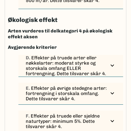
500 m/år. Dette tilsvarer skår 4.
Økologisk effekt
Arten vurderes til delkategori 4 på økologisk
effekt aksen
Avgjørende kriterier
D.
Effekter på truede arter eller
nøkkelarter: moderat styrke og
expand_more
storskala omfang ELLER
fortrengning. Dette tilsvarer skår 4.
E.
Effekter på øvrige stedegne arter:
expand_more
fortrengning i storskala omfang.
Dette tilsvarer skår 4.
F.
Effekter på truede eller sjeldne
expand_more
naturtyper: minimum 5%. Dette
tilsvarer skår 4.