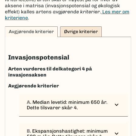
aksene i matrisa (invasjonspotensial og økologisk
effekt) kalles artens
avgjørende kriterier
.
Les mer om
kriteriene
.
Avgjørende kriterier
Øvrige kriterier
Invasjonspotensial
Arten vurderes til delkategori 4 på
invasjonsaksen
Avgjørende kriterier
A.
Median levetid: minimum 650 år.
expand_more
Dette tilsvarer skår 4.
B.
Ekspansjonshastighet: minimum
expand_more