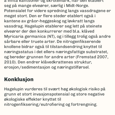
å innta kantsoner og skrotemark, har den etablert
seg på mange elveører, særlig i Midt-Norge.
Potensialet for videre spredning langs vassdragene er
meget stort. Den er flere steder etablert også i
kantene av gråor-heggeskog og løvkratt langs
vassdrag. Hagelupin etablerer seg lett på steinete
elveører der den konkurrerer med bl.a. klåved
Myricaria germanica (NT), og i tillegg trolig også andre
sårbare eller truete arter. De nitrogenfikserende
knollene bidrar også til tilstandsendring knyttet til
næringsstatus i det ellers næringsfattige substratet,
og bereder grunnen for andre arter (Fremstad 2007,
2010). Den endrer klåvedkrattenes struktur,
erosjon/sedimentasjon og næringstilførsel.
Konklusjon
Hagelupin vurderes til svært høg økologisk risiko på
grunn et stort invasjonspotensial og store negative
økologiske effekter knyttet til
nitrogenfiksering/eutrofiering og fortrengning.