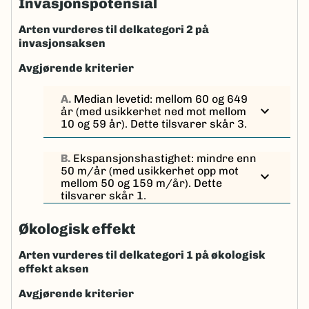
Invasjonspotensial
Arten vurderes til delkategori 2 på
invasjonsaksen
Avgjørende kriterier
A.
Median levetid: mellom 60 og 649
expand_more
år (med usikkerhet ned mot mellom
10 og 59 år). Dette tilsvarer skår 3.
B.
Ekspansjonshastighet: mindre enn
50 m/år (med usikkerhet opp mot
expand_more
mellom 50 og 159 m/år). Dette
tilsvarer skår 1.
Økologisk effekt
Arten vurderes til delkategori 1 på økologisk
effekt aksen
Avgjørende kriterier