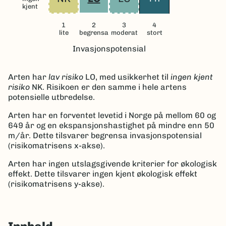
kjent
1
2
3
4
lite
begrensa
moderat
stort
Invasjonspotensial
Arten har
lav risiko
LO
, med usikkerhet til
ingen kjent
risiko
NK.
Risikoen er den samme i hele artens
potensielle utbredelse.
Arten har en forventet levetid i Norge på mellom 60 og
649 år og en ekspansjonshastighet på mindre enn 50
m/år.
Dette tilsvarer begrensa invasjonspotensial
(risikomatrisens x-akse).
Arten har ingen utslagsgivende kriterier for økologisk
effekt. Dette tilsvarer ingen kjent økologisk effekt
(risikomatrisens y-akse).