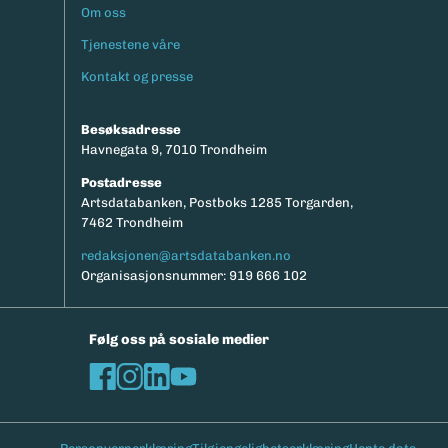
Om oss
Footermeny
Tjenestene våre
Kontakt og presse
Besøksadresse
Havnegata 9, 7010 Trondheim
Postadresse
Artsdatabanken, Postboks 1285 Torgarden,
7462 Trondheim
redaksjonen@artsdatabanken.no
Organisasjonsnummer: 919 666 102
Følg oss på sosiale medier