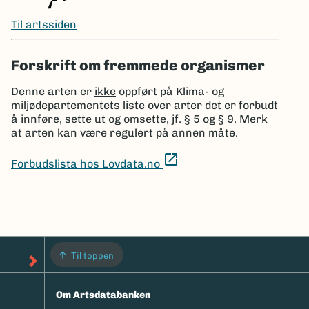
Til artssiden
Forskrift om fremmede organismer
Denne arten er
ikke
oppført på Klima- og
miljødepartementets liste over arter det er forbudt
å innføre, sette ut og omsette, jf. § 5 og § 9.
Merk
at arten kan være regulert på annen måte.
open_in_new
Forbudslista hos Lovdata.no
Til toppen
Om Artsdatabanken