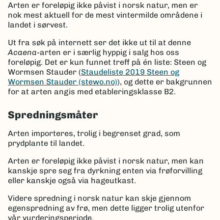
Arten er foreløpig ikke påvist i norsk natur, men er
nok mest aktuell for de mest vintermilde områdene i
landet i sørvest.
Ut fra søk på internett ser det ikke ut til at denne
Acaena
-arten er i særlig hyppig i salg hos oss
foreløpig. Det er kun funnet treff på én liste: Steen og
Wormsen Stauder (
Staudeliste 2019 Steen og
Wormsen Stauder (stewo.no)
), og dette er bakgrunnen
for at arten angis med etableringsklasse B2.
Spredningsmåter
Arten importeres, trolig i begrenset grad, som
prydplante til landet.
Arten er foreløpig ikke påvist i norsk natur, men kan
kanskje spre seg fra dyrkning enten via frøforvilling
eller kanskje også via hageutkast.
Videre spredning i norsk natur kan skje gjennom
egenspredning av frø, men dette ligger trolig utenfor
vår vurderingsperiode.