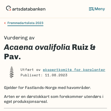
Hopp
til
Meny
hovedinnhold
Fremmedartslista 2023
Navigasjonssti
Vurdering av
Acaena ovalifolia
Ruiz &
Pav.
Utført av
ekspertkomité for karplanter
Publisert: 11.08.2023
Gjelder for
Fastlands-Norge med havområder.
Arten er en dørstokkart som forekommer utendørs i
eget produksjonsareal.