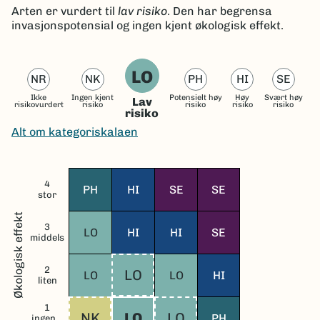
Arten er vurdert til
lav risiko
. Den har begrensa
invasjonspotensial og ingen kjent økologisk effekt.
LO
NR
NK
PH
HI
SE
Ikke
Ingen kjent
Potensielt høy
Høy
Svært høy
Lav
risikovurdert
risiko
risiko
risiko
risiko
risiko
Alt om kategoriskalaen
4
PH
HI
SE
SE
stor
Økologisk effekt
3
LO
HI
HI
SE
middels
2
LO
LO
LO
HI
liten
1
NK
LO
LO
PH
ingen