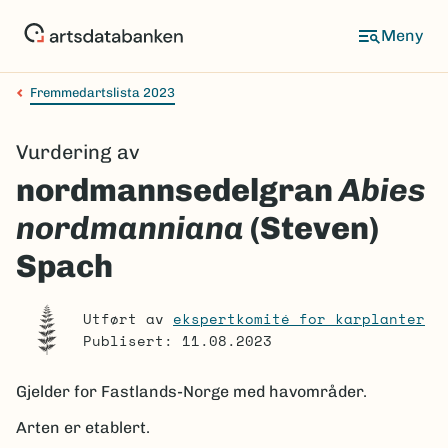
Hopp
til
Meny
hovedinnhold
Fremmedartslista 2023
Navigasjonssti
Vurdering av
nordmannsedelgran
Abies
nordmanniana
(Steven)
Spach
Utført av
ekspertkomité for karplanter
Publisert: 11.08.2023
Gjelder for
Fastlands-Norge med havområder.
Arten er etablert.