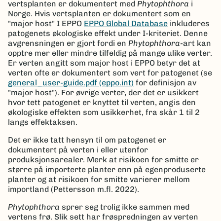
vertsplanten er dokumentert med
Phytophthora
i
Norge. Hvis vertsplanten er dokumentert som en
"major host" I EPPO
EPPO Global Database
inkluderes
patogenets økologiske effekt under I-kriteriet. Denne
avgrensningen er gjort fordi en
Phytophthora
-art kan
opptre mer eller mindre tilfeldig på mange ulike verter.
Er verten angitt som major host i EPPO betyr det at
verten ofte er dokumentert som vert for patogenet (se
general_user-guide.pdf (eppo.int)
for definisjon av
"major host"). For øvrige verter, der det er usikkert
hvor tett patogenet er knyttet til verten, angis den
økologiske effekten som usikkerhet, fra skår 1 til 2
langs effektaksen.
Det er ikke tatt hensyn til om patogenet er
dokumentert på verten i eller utenfor
produksjonsarealer. Merk at risikoen for smitte er
større på importerte planter enn på egenproduserte
planter og at risikoen for smitte varierer mellom
importland (Pettersson m.fl. 2022).
Phytophthora
sprer seg trolig ikke sammen med
vertens frø. Slik sett har frøspredningen av verten