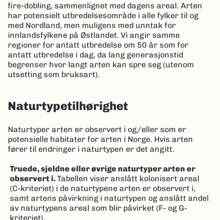
fire-dobling, sammenlignet med dagens areal. Arten
har potensielt utbredelsesområde i alle fylker til og
med Nordland, men muligens med unntak for
innlandsfylkene på Østlandet. Vi angir samme
regioner for antatt utbredelse om 50 år som for
antatt utbredelse i dag, da lang generasjonstid
begrenser hvor langt arten kan spre seg (utenom
utsetting som bruksart).
Naturtypetilhørighet
Naturtyper arten er observert i og/eller som er
potensielle habitater for arten i Norge. Hvis arten
fører til endringer i naturtypen er det angitt.
Truede, sjeldne eller øvrige naturtyper arten er
observert i.
Tabellen viser anslått kolonisert areal
(C-kriteriet) i de naturtypene arten er observert i,
samt artens påvirkning i naturtypen og anslått andel
av naturtypens areal som blir påvirket (F- og G-
kriteriet).