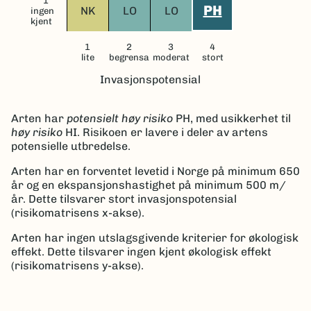
1
PH
NK
LO
LO
ingen
kjent
1
2
3
4
lite
begrensa
moderat
stort
Invasjonspotensial
Arten har
potensielt høy risiko
PH
, med usikkerhet til
høy risiko
HI.
Risikoen er lavere i deler av artens
potensielle utbredelse.
Arten har en forventet levetid i Norge på minimum 650
år og en ekspansjonshastighet på minimum 500 m/
år.
Dette tilsvarer stort invasjonspotensial
(risikomatrisens x-akse).
Arten har ingen utslagsgivende kriterier for økologisk
effekt. Dette tilsvarer ingen kjent økologisk effekt
(risikomatrisens y-akse).