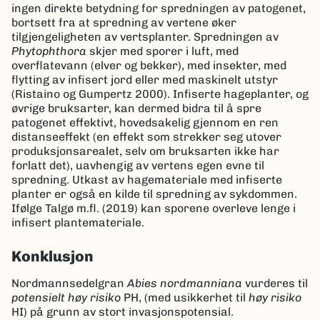
ingen direkte betydning for spredningen av patogenet,
bortsett fra at spredning av vertene øker
tilgjengeligheten av vertsplanter. Spredningen av
Phytophthora
skjer med sporer i luft, med
overflatevann (elver og bekker), med insekter, med
flytting av infisert jord eller med maskinelt utstyr
(Ristaino og Gumpertz 2000). Infiserte hageplanter, og
øvrige bruksarter, kan dermed bidra til å spre
patogenet effektivt, hovedsakelig gjennom en ren
distanseeffekt (en effekt som strekker seg utover
produksjonsarealet, selv om bruksarten ikke har
forlatt det), uavhengig av vertens egen evne til
spredning. Utkast av hagemateriale med infiserte
planter er også en kilde til spredning av sykdommen.
Ifølge Talgø m.fl. (2019) kan sporene overleve lenge i
infisert plantemateriale.
Konklusjon
Nordmannsedelgran
Abies nordmanniana
vurderes til
potensielt høy risiko
PH, (med usikkerhet til
høy risiko
HI) på grunn av stort invasjonspotensial.