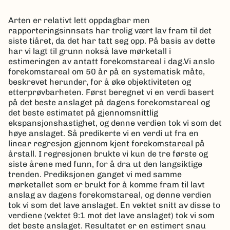
Arten er relativt lett oppdagbar men
rapporteringsinnsats har trolig vært lav fram til det
siste tiåret, da det har tatt seg opp. På basis av dette
har vi lagt til grunn nokså lave mørketall i
estimeringen av antatt forekomstareal i dag.Vi anslo
forekomstareal om 50 år på en systematisk måte,
beskrevet herunder, for å øke objektiviteten og
etterprøvbarheten. Først beregnet vi en verdi basert
på det beste anslaget på dagens forekomstareal og
det beste estimatet på gjennomsnittlig
ekspansjonshastighet, og denne verdien tok vi som det
høye anslaget. Så predikerte vi en verdi ut fra en
linear regresjon gjennom kjent forekomstareal på
årstall. I regresjonen brukte vi kun de tre første og
siste årene med funn, for å dra ut den langsiktige
trenden. Prediksjonen ganget vi med samme
mørketallet som er brukt for å komme fram til lavt
anslag av dagens forekomstareal, og denne verdien
tok vi som det lave anslaget. En vektet snitt av disse to
verdiene (vektet 9:1 mot det lave anslaget) tok vi som
det beste anslaget. Resultatet er en estimert snau