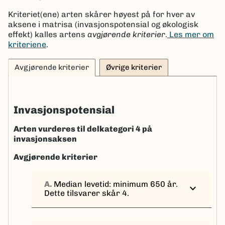
Kriteriet(ene) arten skårer høyest på for hver av
aksene i matrisa (invasjonspotensial og økologisk
effekt) kalles artens
avgjørende kriterier
.
Les mer om
kriteriene
.
Avgjørende kriterier
Øvrige kriterier
Invasjonspotensial
Arten vurderes til delkategori 4 på
invasjonsaksen
Avgjørende kriterier
A.
Median levetid: minimum 650 år.
expand_more
Dette tilsvarer skår 4.