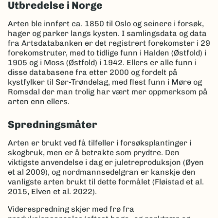
Utbredelse i Norge
Arten ble innført ca. 1850 til Oslo og seinere i forsøk,
hager og parker langs kysten. I samlingsdata og data
fra Artsdatabanken er det registrert forekomster i 29
forekomstruter, med to tidlige funn i Halden (Østfold) i
1905 og i Moss (Østfold) i 1942. Ellers er alle funn i
disse databasene fra etter 2000 og fordelt på
kystfylker til Sør-Trøndelag, med flest funn i Møre og
Romsdal der man trolig har vært mer oppmerksom på
arten enn ellers.
Spredningsmåter
Arten er brukt ved få tilfeller i forsøksplantinger i
skogbruk, men er å betrakte som prydtre. Den
viktigste anvendelse i dag er juletreproduksjon (Øyen
et al 2009), og nordmannsedelgran er kanskje den
vanligste arten brukt til dette formålet (Fløistad et al.
2015, Elven et al. 2022).
Viderespredning skjer med frø fra