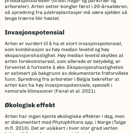
produksjonsarealer (oftest hage- og parktrær og
arboreter). Arten setter kongler først i 20-årsalderen,
så spredning fra juletreplantasjer må være sjelden så
lenge trærne blir høstet.
Invasjonspotensial
Arten er vurdert til å ha et stort invasjonspotensial,
som kombinasjon av høy median levetid og høy
ekspansjonshastighet. Høy median levetid skyldes at
arten forekomstareal, som allerede er betydelig, er
forventet å fortsette å øke. Ekspansjonshastigheten
er estimert på bakgrunn av dokumenterte frøforvillete
funn. Spredning fra arboreter i Belgia bekrefter at
arten kan ha høy invasjonspotensiale, spesielt i
nemorale klimasoner (Fanal et al. 2021).
Økologisk effekt
Arten har ingen kjente økologiske effekter i dag, men
er dokumentert med
Phytophthora spp.
i Norge (Talgø
m.fl. 2010). Det er usikkert i hvor stor grad verten