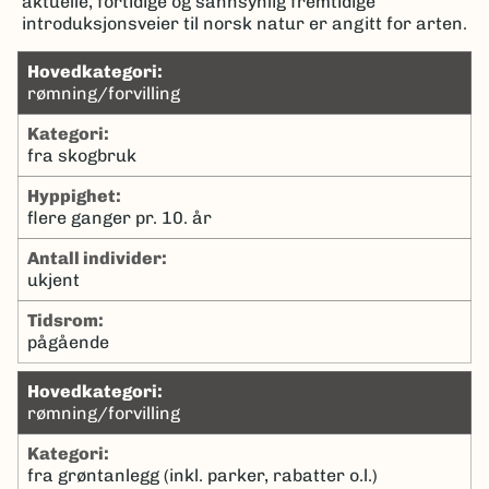
aktuelle, fortidige og sannsynlig fremtidige
introduksjonsveier til norsk natur er angitt for arten.
hovedkategori:
rømning/forvilling
kategori:
fra skogbruk
hyppighet:
flere ganger pr. 10. år
antall individer:
ukjent
tidsrom:
pågående
hovedkategori:
rømning/forvilling
kategori:
fra grøntanlegg (inkl. parker, rabatter o.l.)