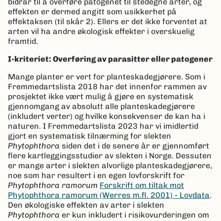
bidrar til å overføre patogenet til stedegne arter, og
effekten er dermed angitt som usikkerhet på
effektaksen (til skår 2). Ellers er det ikke forventet at
arten vil ha andre økologisk effekter i overskuelig
framtid.
I-kriteriet: Overføring av parasitter eller patogener
Mange planter er vert for planteskadegjørere. Som i
Fremmedartslista 2018 har det innenfor rammen av
prosjektet ikke vært mulig å gjøre en systematisk
gjennomgang av absolutt alle planteskadegjørere
(inkludert verter) og hvilke konsekvenser de kan ha i
naturen. I Fremmedartslista 2023 har vi imidlertid
gjort en systematisk tilnærming for slekten
Phytophthora
siden det i de senere år er gjennomført
flere kartleggingsstudier av slekten i Norge. Dessuten
er mange arter i slekten alvorlige planteskadegjørere,
noe som har resultert i en egen lovforskrift for
Phytophthora ramorum
Forskrift om tiltak mot
Phytophthora ramorum (Werres m.fl. 2001) - Lovdata
.
Den økologiske effekten av arter i slekten
Phytophthora
er kun inkludert i risikovurderingen om