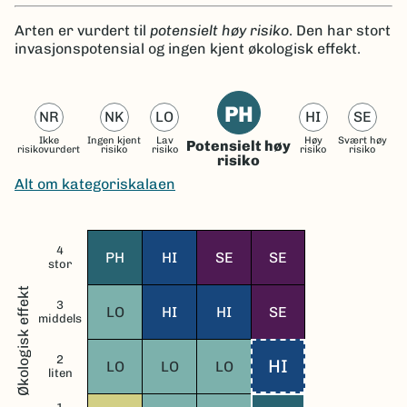
Arten er vurdert til
potensielt høy risiko
. Den har stort
invasjonspotensial og ingen kjent økologisk effekt.
PH
NR
NK
LO
HI
SE
Ikke
Ingen kjent
Lav
Høy
Svært høy
Potensielt høy
risikovurdert
risiko
risiko
risiko
risiko
risiko
Alt om kategoriskalaen
4
PH
HI
SE
SE
stor
Økologisk effekt
3
LO
HI
HI
SE
middels
2
HI
LO
LO
LO
liten