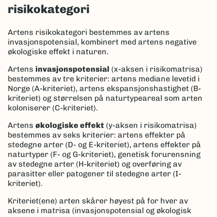
risikokategori
Artens risikokategori bestemmes av artens
invasjonspotensial, kombinert med artens negative
økologiske effekt i naturen.
Artens
invasjonspotensial
(x-aksen i risikomatrisa)
bestemmes av tre kriterier: artens mediane levetid i
Norge (A-kriteriet), artens ekspansjonshastighet (B-
kriteriet) og størrelsen på naturtypeareal som arten
koloniserer (C-kriteriet).
Artens
økologiske effekt
(y-aksen i risikomatrisa)
bestemmes av seks kriterier: artens effekter på
stedegne arter (D- og E-kriteriet), artens effekter på
naturtyper (F- og G-kriteriet), genetisk forurensning
av stedegne arter (H-kriteriet) og overføring av
parasitter eller patogener til stedegne arter (I-
kriteriet).
Kriteriet(ene) arten skårer høyest på for hver av
aksene i matrisa (invasjonspotensial og økologisk