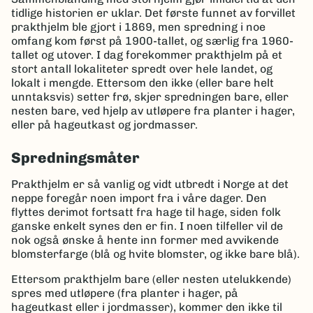
tidlige historien er uklar. Det første funnet av forvillet
prakthjelm ble gjort i 1869, men spredning i noe
omfang kom først på 1900-tallet, og særlig fra 1960-
tallet og utover. I dag forekommer prakthjelm på et
stort antall lokaliteter spredt over hele landet, og
lokalt i mengde. Ettersom den ikke (eller bare helt
unntaksvis) setter frø, skjer spredningen bare, eller
nesten bare, ved hjelp av utløpere fra planter i hager,
eller på hageutkast og jordmasser.
Spredningsmåter
Prakthjelm er så vanlig og vidt utbredt i Norge at det
neppe foregår noen import fra i våre dager. Den
flyttes derimot fortsatt fra hage til hage, siden folk
ganske enkelt synes den er fin. I noen tilfeller vil de
nok også ønske å hente inn former med avvikende
blomsterfarge (blå og hvite blomster, og ikke bare blå).
Ettersom prakthjelm bare (eller nesten utelukkende)
spres med utløpere (fra planter i hager, på
hageutkast eller i jordmasser), kommer den ikke til