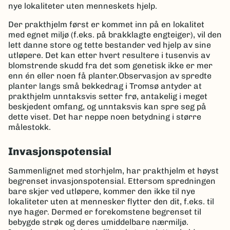
nye lokaliteter uten menneskets hjelp.
Der prakthjelm først er kommet inn på en lokalitet
med egnet miljø (f.eks. på brakklagte engteiger), vil den
lett danne store og tette bestander ved hjelp av sine
utløpere. Det kan etter hvert resultere i tusenvis av
blomstrende skudd fra det som genetisk ikke er mer
enn én eller noen få planter.Observasjon av spredte
planter langs små bekkedrag i Tromsø antyder at
prakthjelm unntaksvis setter frø, antakelig i meget
beskjedent omfang, og unntaksvis kan spre seg på
dette viset. Det har neppe noen betydning i større
målestokk.
Invasjonspotensial
Sammenlignet med storhjelm, har prakthjelm et høyst
begrenset invasjonspotensial. Ettersom spredningen
bare skjer ved utløpere, kommer den ikke til nye
lokaliteter uten at mennesker flytter den dit, f.eks. til
nye hager. Dermed er forekomstene begrenset til
bebygde strøk og deres umiddelbare nærmiljø.