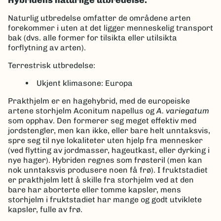
Naturlig utbredelse omfatter de områdene arten
forekommer i uten at det ligger menneskelig transport
bak (dvs. alle former for tilsikta eller utilsikta
forflytning av arten).
Terrestrisk utbredelse:
Ukjent klimasone: Europa
Prakthjelm er en hagehybrid, med de europeiske
artene storhjelm Aconitum napellus og
A. variegatum
som opphav. Den formerer seg meget effektiv med
jordstengler, men kan ikke, eller bare helt unntaksvis,
spre seg til nye lokaliteter uten hjelp fra mennesker
(ved flytting av jordmasser, hageutkast, eller dyrking i
nye hager). Hybriden regnes som frøsteril (men kan
nok unntaksvis produsere noen få frø). I fruktstadiet
er prakthjelm lett å skille fra storhjelm ved at den
bare har aborterte eller tomme kapsler, mens
storhjelm i fruktstadiet har mange og godt utviklete
kapsler, fulle av frø.