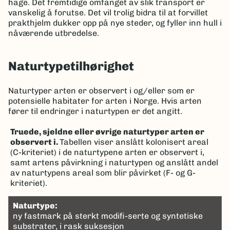
hage. Det fremtidige omfanget av slik transport er
vanskelig å forutse. Det vil trolig bidra til at forvillet
prakthjelm dukker opp på nye steder, og fyller inn hull i
nåværende utbredelse.
Naturtypetilhørighet
Naturtyper arten er observert i og/eller som er
potensielle habitater for arten i Norge. Hvis arten
fører til endringer i naturtypen er det angitt.
Truede, sjeldne eller øvrige naturtyper arten er
observert i.
Tabellen viser anslått kolonisert areal
(C-kriteriet) i de naturtypene arten er observert i,
samt artens påvirkning i naturtypen og anslått andel
av naturtypens areal som blir påvirket (F- og G-
kriteriet).
naturtype:
ny fastmark på sterkt modifi-serte og syntetiske
substrater, i rask suksesjon