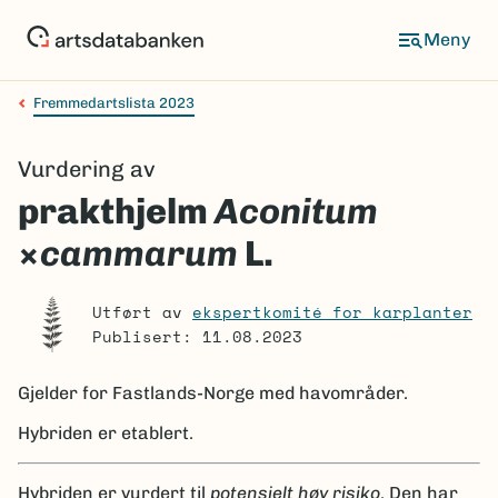
Hopp
til
Meny
hovedinnhold
Fremmedartslista 2023
Navigasjonssti
Vurdering av
prakthjelm
Aconitum
×
cammarum
L.
Utført av
ekspertkomité for karplanter
Publisert: 11.08.2023
Gjelder for
Fastlands-Norge med havområder.
Hybriden er etablert.
Hybriden er vurdert til
potensielt høy risiko
. Den har