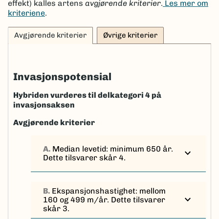
effekt) kalles artens
avgjørende kriterier
.
Les mer om
kriteriene
.
Avgjørende kriterier
Øvrige kriterier
Invasjonspotensial
Hybriden vurderes til delkategori 4 på
invasjonsaksen
Avgjørende kriterier
A.
Median levetid: minimum 650 år.
expand_more
Dette tilsvarer skår 4.
B.
Ekspansjonshastighet: mellom
expand_more
160 og 499 m/år. Dette tilsvarer
skår 3.