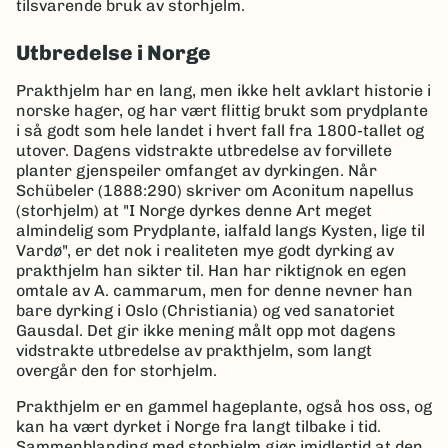
tilsvarende bruk av storhjelm.
Utbredelse i Norge
Prakthjelm har en lang, men ikke helt avklart historie i
norske hager, og har vært flittig brukt som prydplante
i så godt som hele landet i hvert fall fra 1800-tallet og
utover. Dagens vidstrakte utbredelse av forvillete
planter gjenspeiler omfanget av dyrkingen. Når
Schübeler (1888:290) skriver om Aconitum napellus
(storhjelm) at "I Norge dyrkes denne Art meget
almindelig som Prydplante, ialfald langs Kysten, lige til
Vardø", er det nok i realiteten mye godt dyrking av
prakthjelm han sikter til. Han har riktignok en egen
omtale av A. cammarum, men for denne nevner han
bare dyrking i Oslo (Christiania) og ved sanatoriet
Gausdal. Det gir ikke mening målt opp mot dagens
vidstrakte utbredelse av prakthjelm, som langt
overgår den for storhjelm.
Prakthjelm er en gammel hageplante, også hos oss, og
kan ha vært dyrket i Norge fra langt tilbake i tid.
Sammenblanding med storhjelm gjør imidlertid at den