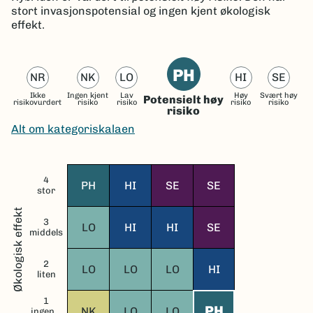
stort invasjonspotensial og ingen kjent økologisk
effekt.
PH
NR
NK
LO
HI
SE
Ikke
Ingen kjent
Lav
Høy
Svært høy
Potensielt høy
risikovurdert
risiko
risiko
risiko
risiko
risiko
Alt om kategoriskalaen
4
PH
HI
SE
SE
stor
Økologisk effekt
3
LO
HI
HI
SE
middels
2
LO
LO
LO
HI
liten
1
PH
NK
LO
LO
ingen