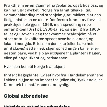
Prakthjelm er en gammel hageplante, også hos oss, og
kan ha vært dyrket i Norge fra langt tilbake i tid.
Sammenblanding med storhjelm gjør imidlertid at den
tidlige historien er uklar. Det første funnet av forvillet
prakthjelm ble gjort i 1869, men spredning i noe
omfang kom først på 1900-tallet, og særlig fra 1960-
tallet og utover. I dag forekommer prakthjelm på et
stort antall lokaliteter spredt over hele landet, og
lokalt i mengde. Ettersom den ikke (eller bare helt
unntaksvis) setter frø, skjer spredningen bare, eller
nesten bare, ved hjelp av utløpere fra planter i hager,
eller på hageutkast og jordmasser.
Hybriden kom til Norge fra: ukjent
Innført hageplante, uvisst hvorfra. Handelsmønstrene
i eldre tid gjør at en import fra (eller via) Tyskland eller
Danmark fremstår som sannsynlig.
Global utbredelse
Hybridens naturlige utbredelse.