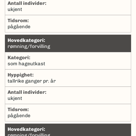
antall individer:
ukjent
tidsrom:
pågående
hovedkategori:
rømning/forvilling
kategori:
som hageutkast
hyppighet:
tallrike ganger pr. år
antall individer:
ukjent
tidsrom:
pågående
hovedkategori:
rømning/forvilling