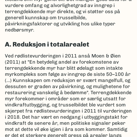
vurdere omfang og alvorlighetgrad av inngrep i
terrengdekkende myr direkte, og vi støtter oss på
generell kunnskap om trusselbilde,
påvirkningsfaktorer og utvikling hos ulike typer
nedbørsmyr.
A. Reduksjon i totalarealet
Ved rødlistevurderingen i 2011 anså Moen & Øien
(2011) at "En betydelig andel av forekomstene av
terrengdekkende myr har blitt ødelagt som intakte
myrkompleks som følge av inngrep de siste 50–100 år
(...) Kunnskapen om reduksjon er svært mangelfull, og
dessuten er graden av påvirkning, og mulighetene for
restaurering vanskelig å bedømme". Terrengdekkende
myr forekommer i områder som er særlig utsatt for
vindkraftutbygging, og trusselbildet ble vurdert som
skjerpet fra rødlistevurderingen i 2011 til vurderingen
i 2018. Det har vært en nedgang i utbyggingstakt for
vindkraft de senere år, men politiske signaler peker
mot at dette vil øke igjen i åra som kommer. Samtidig
er det et sterkere generelt press på arealer langs