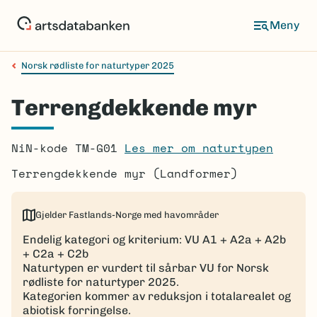
Hopp
til
Meny
hovedinnhold
Norsk rødliste for naturtyper 2025
Navigasjonssti
Terrengdekkende myr
NiN-kode TM-G01
Les mer om naturtypen
Terrengdekkende myr (Landformer)
Gjelder Fastlands-Norge med havområder
Endelig kategori og kriterium: VU A1 + A2a + A2b
+ C2a + C2b
Naturtypen er vurdert til sårbar VU for Norsk
rødliste for naturtyper 2025.
Kategorien kommer av reduksjon i totalarealet og
abiotisk forringelse.