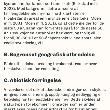
kysten enn for landet sett under ett (Erikstad m.fl.
2023). Med bakgrunn i dette anser vi at
terrengdekkende myr har hatt klart større
tilbakegang i areal enn myr generelt (se f.eks. Moen
m.fl. 2001, Moen m.fl. 2011), og at dette gjelder for de
siste 50 år, samt kan forventes også for de neste 50
år. Reduksjonen antar vi at har vært, og trolig vil
forbli, 30–50 % i et 50-årsperspektiv, noe som tilsier
rødlistevurdering VU.
B. Begrenset geografisk utbredelse
Både utbredelsesareal og forekomstareal er over
terskelverdiene for rødlisting.
C. Abiotisk forringelse
Vi vurderer det slik at abiotiske endringer som skyldes
inngrep som drenering, oppdyrking og nedbygging er
betydelig for terrengdekkende myr. Dette skyldes at
naturtypen forekommer i områder som er under
sterkt arealpress og er attraktive for blant annet