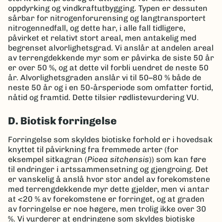
oppdyrking og vindkraftutbygging. Typen er dessuten
sårbar for nitrogenforurensing og langtransportert
nitrogennedfall, og dette har, i alle fall tidligere,
påvirket et relativt stort areal, men antakelig med
begrenset alvorlighetsgrad. Vi anslår at andelen areal
av terrengdekkende myr som er påvirka de siste 50 år
er over 50 %, og at dette vil forbli uendret de neste 50
år. Alvorlighetsgraden anslår vi til 50–80 % både de
neste 50 år og i en 50-årsperiode som omfatter fortid,
nåtid og framtid. Dette tilsier rødlistevurdering VU.
D. Biotisk forringelse
Forringelse som skyldes biotiske forhold er i hovedsak
knyttet til påvirkning fra fremmede arter (for
eksempel sitkagran (
Picea sitchensis
)) som kan føre
til endringer i artssammensetning og gjengroing. Det
er vanskelig å anslå hvor stor andel av forekomstene
med terrengdekkende myr dette gjelder, men vi antar
at <20 % av forekomstene er forringet, og at graden
av forringelse er noe høgere, men trolig ikke over 30
%. Vi vurderer at endringene som skyldes biotiske