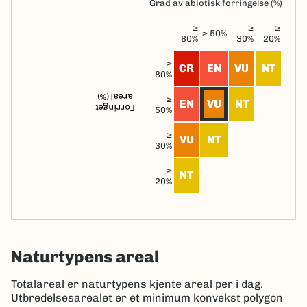
Grad av abiotisk forringelse (%)
≥
≥
≥
≥ 50%
80%
30%
20%
≥
CR
EN
VU
NT
80%
areal (%)
≥
EN
VU
NT
Forringet
50%
≥
VU
NT
30%
≥
NT
20%
Naturtypens areal
Totalareal er naturtypens kjente areal per i dag.
Utbredelsesarealet er et minimum konvekst polygon