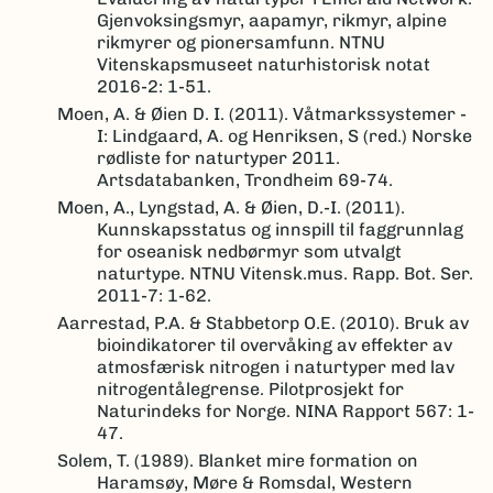
Gjenvoksingsmyr, aapamyr, rikmyr, alpine
rikmyrer og pionersamfunn. NTNU
Vitenskapsmuseet naturhistorisk notat
2016-2: 1-51.
Moen, A. & Øien D. I. (2011). Våtmarkssystemer -
I: Lindgaard, A. og Henriksen, S (red.) Norske
rødliste for naturtyper 2011.
Artsdatabanken, Trondheim 69-74.
Moen, A., Lyngstad, A. & Øien, D.-I. (2011).
Kunnskapsstatus og innspill til faggrunnlag
for oseanisk nedbørmyr som utvalgt
naturtype. NTNU Vitensk.mus. Rapp. Bot. Ser.
2011-7: 1-62.
Aarrestad, P.A. & Stabbetorp O.E. (2010). Bruk av
bioindikatorer til overvåking av effekter av
atmosfærisk nitrogen i naturtyper med lav
nitrogentålegrense. Pilotprosjekt for
Naturindeks for Norge. NINA Rapport 567: 1-
47.
Solem, T. (1989). Blanket mire formation on
Haramsøy, Møre & Romsdal, Western