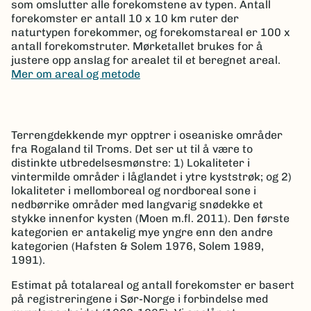
som omslutter alle forekomstene av typen. Antall
forekomster er antall 10 x 10 km ruter der
naturtypen forekommer, og forekomstareal er 100 x
antall forekomstruter. Mørketallet brukes for å
justere opp anslag for arealet til et beregnet areal.
Mer om areal og metode
Terrengdekkende myr opptrer i oseaniske områder
fra Rogaland til Troms. Det ser ut til å være to
distinkte utbredelsesmønstre: 1) Lokaliteter i
vintermilde områder i låglandet i ytre kyststrøk; og 2)
lokaliteter i mellomboreal og nordboreal sone i
nedbørrike områder med langvarig snødekke et
stykke innenfor kysten (Moen m.fl. 2011). Den første
kategorien er antakelig mye yngre enn den andre
kategorien (Hafsten & Solem 1976, Solem 1989,
1991).
Estimat på totalareal og antall forekomster er basert
på registreringene i Sør-Norge i forbindelse med