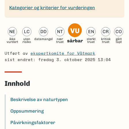
Kategorier og kriterier for vurderingen
VU
NE
LC
DD
NT
EN
CR
CO
ikke
uten
datamangel
nær
sterkt
kritisk
gått
sårbar
vurdert
risiko
truet
truet
truet
tapt
Utført av
ekspertkomité for Våtmark
sist endret: fredag 3. oktober 2025 13:04
Innhold
Beskrivelse av naturtypen
Oppsummering
Påvirkningsfaktorer