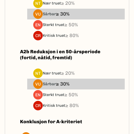
≥ 20%
NT
nær truet
≥ 30%
VU
sårbar
≥ 50%
EN
sterkt truet
≥ 80%
CR
kritisk truet
A2b Reduksjon i en 50-årsperiode
(fortid, nåtid, fremtid)
≥ 20%
NT
nær truet
≥ 30%
VU
sårbar
≥ 50%
EN
sterkt truet
≥ 80%
CR
kritisk truet
Konklusjon for A-kriteriet