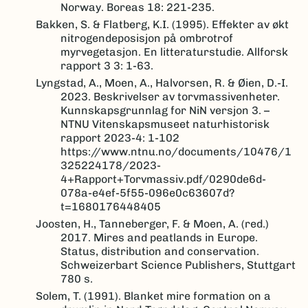
Norway. Boreas 18: 221-235.
Bakken, S. & Flatberg, K.I. (1995). Effekter av økt
nitrogendeposisjon på ombrotrof
myrvegetasjon. En litteraturstudie. Allforsk
rapport 3 3: 1-63.
Lyngstad, A., Moen, A., Halvorsen, R. & Øien, D.-I.
2023. Beskrivelser av torvmassivenheter.
Kunnskapsgrunnlag for NiN versjon 3. –
NTNU Vitenskapsmuseet naturhistorisk
rapport 2023-4: 1-102
https://www.ntnu.no/documents/10476/1
325224178/2023-
4+Rapport+Torvmassiv.pdf/0290de6d-
078a-e4ef-5f55-096e0c63607d?
t=1680176448405
Joosten, H., Tanneberger, F. & Moen, A. (red.)
2017. Mires and peatlands in Europe.
Status, distribution and conservation.
Schweizerbart Science Publishers, Stuttgart
780 s.
Solem, T. (1991). Blanket mire formation on a