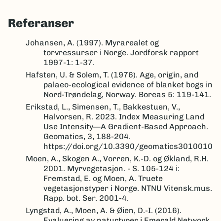
Referanser
Johansen, A. (1997). Myrarealet og
torvressurser i Norge. Jordforsk rapport
1997-1: 1-37.
Hafsten, U. & Solem, T. (1976). Age, origin, and
palaeo-ecological evidence of blanket bogs in
Nord-Trøndelag, Norway. Boreas 5: 119-141.
Erikstad, L., Simensen, T., Bakkestuen, V.,
Halvorsen, R. 2023. Index Measuring Land
Use Intensity—A Gradient-Based Approach.
Geomatics, 3, 188-204.
https://doi.org/10.3390/geomatics3010010
Moen, A., Skogen A., Vorren, K.-D. og Økland, R.H.
2001. Myrvegetasjon. - S. 105-124 i:
Fremstad, E. og Moen, A. Truete
vegetasjonstyper i Norge. NTNU Vitensk.mus.
Rapp. bot. Ser. 2001-4.
Lyngstad, A., Moen, A. & Øien, D.-I. (2016).
Evaluering av naturtyper i Emerald Network.