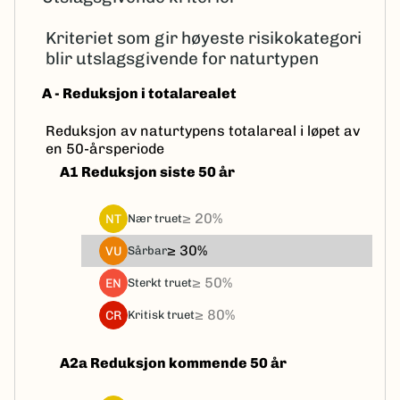
Kriteriet som gir høyeste risikokategori
blir utslagsgivende for naturtypen
A - Reduksjon i totalarealet
Reduksjon av naturtypens totalareal i løpet av
en 50-årsperiode
A1 Reduksjon siste 50 år
≥ 20%
NT
nær truet
≥ 30%
VU
sårbar
≥ 50%
EN
sterkt truet
≥ 80%
CR
kritisk truet
A2a Reduksjon kommende 50 år