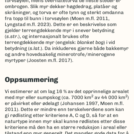
torvsøylen, mens overflatetorva de fleste steder er
ombrogen. Slik myr dekker høgdedrag, platåer og
skråninger, og torva er ofte tynn og sterkt omdanna
fra topp til bunn i torvsøylen (Moen m.fl. 2011,
Lyngstad m.fl. 2023). Dette er en beskrivelse som
gjelder terrengdekkende myr i snever betydning
(
s.str.
), og internasjonalt brukes ofte
terrengdekkende myr (engelsk:
blanket bog
) i vid
betydning (
s.lat.
). Da inkluderes gjerne både bakkemyr
og andre hovedsakelig minerotrofe/minerogene
myrtyper (Joosten m.fl. 2017).
Oppsummering
Vi estimerer at om lag 16 % av det opprinnelige arealet
2
2
med myr eller sumpskog (ca. 7000 km
av 44 000 km
)
er påvirket eller ødelagt (Johansen 1997, Moen m.fl.
2011). Dette er mindre enn terskelverdiene som kan
gi rødlisting etter kriteriene A, C og D, så for at en
naturtype innen myr skal kunne rødlistes etter disse
kriteriene må den ha en større reduksjon i areal eller
tilstand enn myr generelt. Det mangler gode data for å