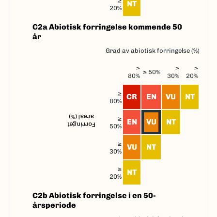
NT
20%
C2a Abiotisk forringelse kommende 50
år
Grad av abiotisk forringelse (%)
≥
≥
≥
≥ 50%
80%
30%
20%
≥
CR
EN
VU
NT
80%
areal (%)
≥
EN
VU
NT
Forringet
50%
≥
VU
NT
30%
≥
NT
20%
C2b Abiotisk forringelse i en 50-
årsperiode