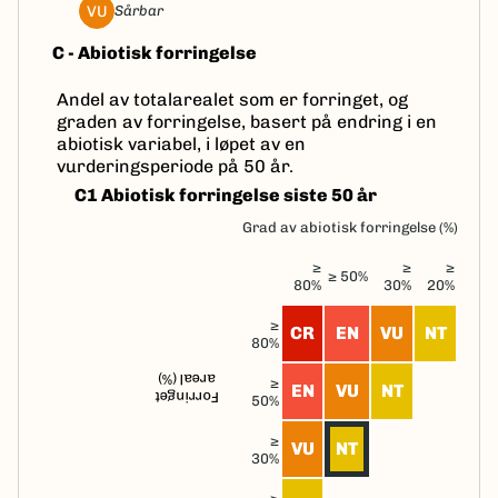
VU
sårbar
C - Abiotisk forringelse
Andel av totalarealet som er forringet, og
graden av forringelse, basert på endring i en
abiotisk variabel, i løpet av en
vurderingsperiode på 50 år.
C1 Abiotisk forringelse siste 50 år
Grad av abiotisk forringelse (%)
≥
≥
≥
≥ 50%
80%
30%
20%
≥
CR
EN
VU
NT
80%
areal (%)
≥
EN
VU
NT
Forringet
50%
≥
VU
NT
30%
≥