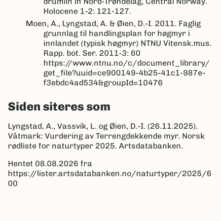
drumlin in Nord-Trøndelag, Central Norway.
Holocene 1-2: 121-127.
Moen, A., Lyngstad, A. & Øien, D.-I. 2011. Faglig
grunnlag til handlingsplan for høgmyr i
innlandet (typisk høgmyr) NTNU Vitensk.mus.
Rapp. bot. Ser. 2011-3: 60
https://www.ntnu.no/c/document_library/
get_file?uuid=ce900149-4b25-41c1-987e-
f3ebdc4ad534&groupId=10476
Siden siteres som
Lyngstad, A., Vassvik, L. og Øien, D.-I. (26.11.2025).
Våtmark: Vurdering av Terrengdekkende myr. Norsk
rødliste for naturtyper 2025. Artsdatabanken.
Hentet 08.08.2026 fra
https://lister.artsdatabanken.no/naturtyper/2025/6
00