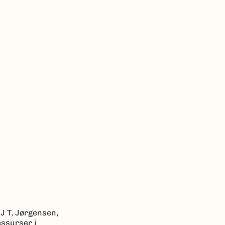
 J T, Jørgensen,
essurser i