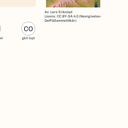
Av: Lars Erikstad
Lisens: CC BY-SA 4.0 (Navngivelse-
DelPåSammeVilkår)
CO
uet
gått tapt