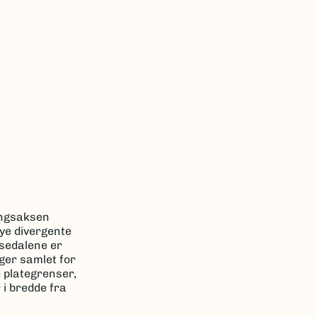
ningsaksen
nye divergente
ksedalene er
ger samlet for
 plategrenser,
 i bredde fra