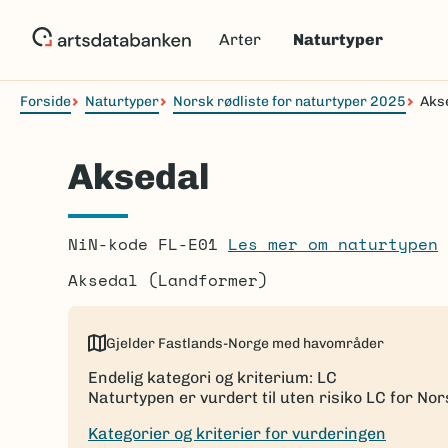
Hopp
til
Arter
Naturtyper
hovedinnhold
Forside
Naturtyper
Norsk rødliste for naturtyper 2025
Aks
Navigasjonssti
Aksedal
NiN-kode FL-E01
Les mer om naturtypen
Aksedal (Landformer)
Gjelder Fastlands-Norge med havområder
Endelig kategori og kriterium: LC
Naturtypen er vurdert til uten risiko LC for Nor
Kategorier og kriterier for vurderingen