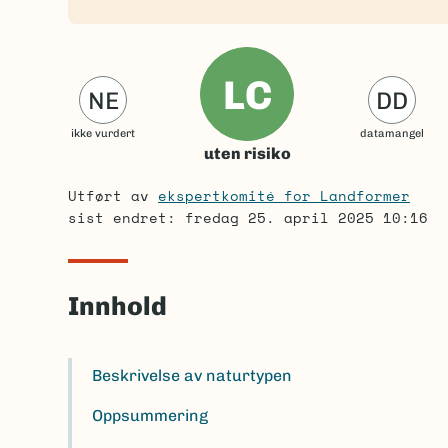
LC
NE
DD
ikke vurdert
datamangel
uten risiko
Utført av
ekspertkomité for Landformer
sist endret: fredag 25. april 2025 10:16
Innhold
Beskrivelse av naturtypen
Oppsummering