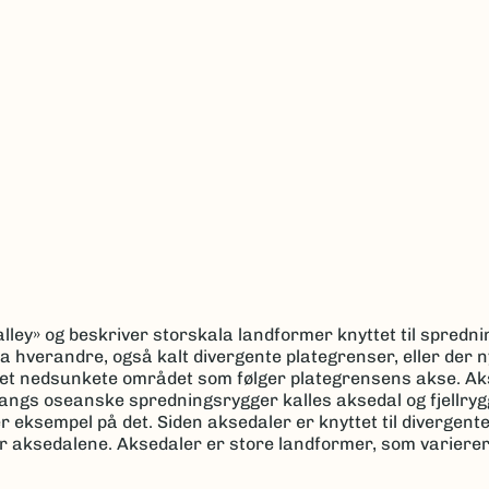
valley» og beskriver storskala landformer knyttet til spred
ra hverandre, også kalt divergente plategrenser, eller der 
 det nedsunkete området som følger plategrensens akse. A
Langs oseanske spredningsrygger kalles aksedal og fjellryg
eksempel på det. Siden aksedaler er knyttet til divergente
ær aksedalene. Aksedaler er store landformer, som varierer