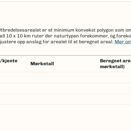
 Utbredelsesarealet er et minimum konvekst polygon som om
tall 10 x 10 km ruter der naturtypen forekommer, og forek
justere opp anslag for arealet til et beregnet areal.
Mer om
Beregnet areal km² (kjent *
Mørketall
mørketall)