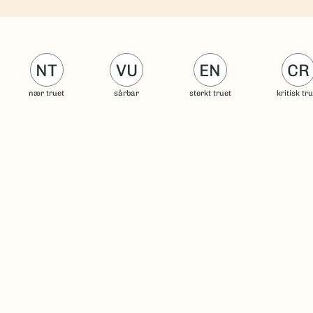
NT
VU
EN
CR
nær truet
sårbar
sterkt truet
kritisk tr