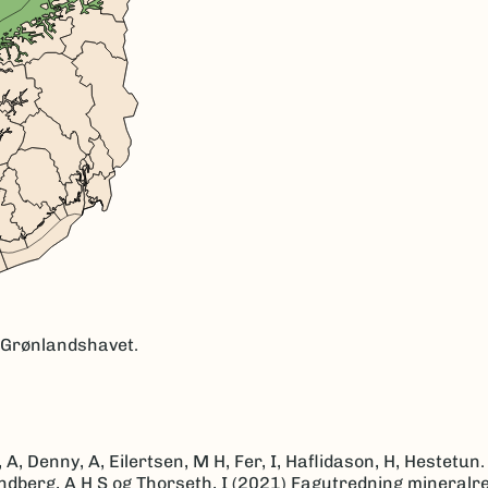
 Grønlandshavet.
 A, Denny, A, Eilertsen, M H, Fer, I, Haflidason, H, Hestetun.
 Tandberg, A H S og Thorseth, I (2021) Fagutredning mineralr