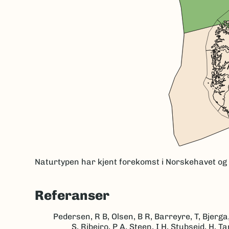
Naturtypen har kjent forekomst i Norskehavet og
Referanser
Pedersen, R B, Olsen, B R, Barreyre, T, Bjerga,
S, Ribeiro, P A, Steen, I H, Stubseid, H,