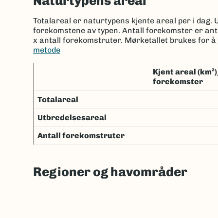
Naturtypens areal
Totalareal er naturtypens kjente areal per i dag.
forekomstene av typen. Antall forekomster er an
x antall forekomstruter. Mørketallet brukes for å 
metode
Kjent areal (km²)/kjente
forekomster
Totalareal
Utbredelsesareal
Antall forekomstruter
Regioner og havområder