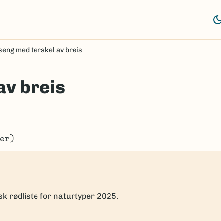
eng med terskel av breis
av breis
er)
sk rødliste for naturtyper 2025.