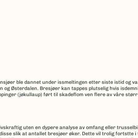
nnsjøer ble dannet under issmeltingen etter siste istid og 
n og Østerdalen. Bresjøer kan tappes plutselig hvis isdemn
appinger (jøkullaup) ført til skadeflom ven flere av våre stør
ivskraftig uten en dypere analyse av omfang eller trusselb
se slik at antallet bresjøer øker. Dette vil trolig fortstte 