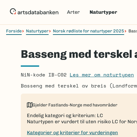
Hopp
til
Arter
Naturtyper
hovedinnhold
Forside
Naturtyper
Norsk rødliste for naturtyper 2025
Bass
Navigasjonssti
Basseng med terskel 
NiN-kode IB-C02
Les mer om naturtypen
Basseng med terskel av breis (Landform
Gjelder Fastlands-Norge med havområder
Endelig kategori og kriterium: LC
Naturtypen er vurdert til uten risiko LC for Nor
Kategorier og kriterier for vurderingen