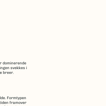
var dominerende
ingen svekkes i
re breer.
ilde. Formtypen
i tiden framover