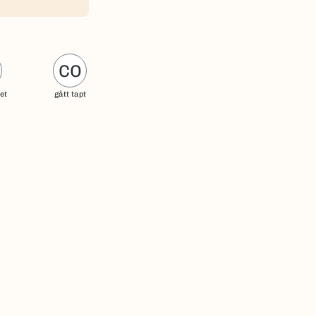
CO
uet
gått tapt