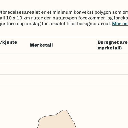
 Utbredelsesarealet er et minimum konvekst polygon som om
tall 10 x 10 km ruter der naturtypen forekommer, og forek
justere opp anslag for arealet til et beregnet areal.
Mer om
Beregnet areal km² (kjent *
Mørketall
mørketall)