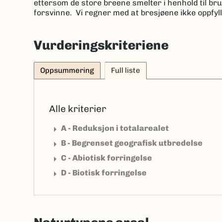
ettersom de store breene smelter i henhold til br
forsvinne. Vi regner med at bresjøene ikke oppfylle
Vurderingskriteriene
Oppsummering
Full liste
Alle kriterier
arrow_right
A - Reduksjon i totalarealet
arrow_right
B - Begrenset geografisk utbredelse
arrow_right
C - Abiotisk forringelse
arrow_right
D - Biotisk forringelse