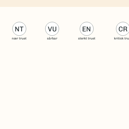
NT
VU
EN
CR
nær truet
sårbar
sterkt truet
kritisk tr