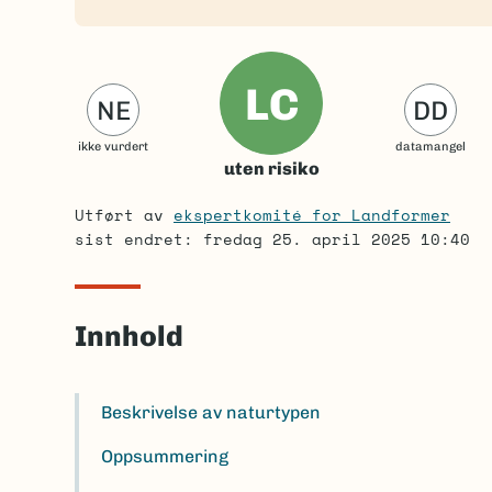
LC
NE
DD
ikke vurdert
datamangel
uten risiko
Utført av
ekspertkomité for Landformer
sist endret: fredag 25. april 2025 10:40
Innhold
Beskrivelse av naturtypen
Oppsummering