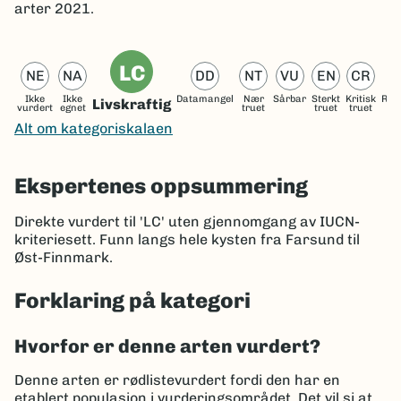
arter 2021.
LC
NE
NA
DD
NT
VU
EN
CR
Ikke
Ikke
Datamangel
Nær
Sårbar
Sterkt
Kritisk
Reg
Livskraftig
vurdert
egnet
truet
truet
truet
ut
Alt om kategoriskalaen
Ekspertenes oppsummering
Direkte vurdert til 'LC' uten gjennomgang av IUCN-
kriteriesett. Funn langs hele kysten fra Farsund til
Øst-Finnmark.
Forklaring på kategori
Hvorfor er denne arten vurdert?
Denne arten er rødlistevurdert fordi den har en
etablert populasjon i vurderingsområdet. Det vil si at