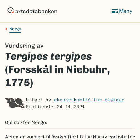
Hopp
til
Meny
hovedinnhold
Norge
Navigasjonssti
Vurdering av
Tergipes tergipes
(Forsskål in Niebuhr,
1775)
Utført av
ekspertkomité for bløtdyr
Publisert: 24.11.2021
Gjelder for
Norge.
Arten er
vurdert til
livskraftig
LC
for Norsk rødliste for