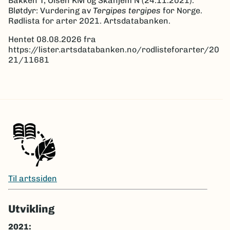
Bakken T, Olsen KM og Skahjem N (24.11.2021).
Bløtdyr: Vurdering av
Tergipes tergipes
for Norge.
Rødlista for arter 2021. Artsdatabanken.
Hentet 08.08.2026 fra
https://lister.artsdatabanken.no/rodlisteforarter/20
21/11681
Til artssiden
Utvikling
2021: