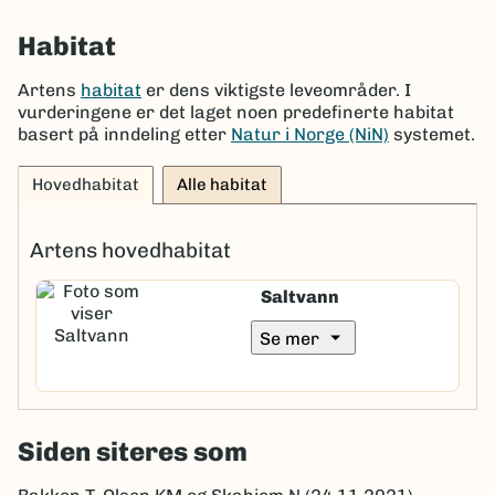
Habitat
Artens
habitat
er dens viktigste leveområder. I
vurderingene er det laget noen predefinerte habitat
basert på inndeling etter
Natur i Norge (NiN)
systemet.
Hovedhabitat
Alle habitat
Artens hovedhabitat
Saltvann
arrow_drop_down
Se mer
Siden siteres som