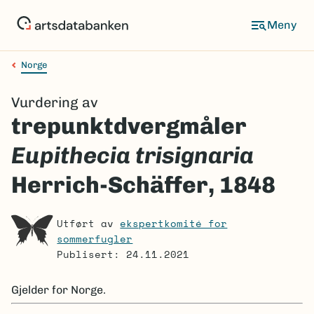
Hopp
til
Meny
hovedinnhold
Norge
Navigasjonssti
Vurdering av
trepunktdvergmåler
Eupithecia trisignaria
Herrich-Schäffer, 1848
Utført av
ekspertkomité for
sommerfugler
Publisert: 24.11.2021
Gjelder for
Norge.