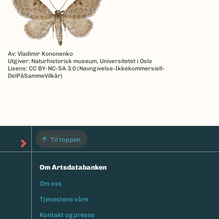
Av: Vladimir Kononenko
Utgiver: Naturhistorisk museum, Universitetet i Oslo
Lisens: CC BY-NC-SA 3.0 (Navngivelse-Ikkekommersiell-
DelPåSammeVilkår)
Til toppen
Om Artsdatabanken
Om oss
Footermeny
Tjenestene våre
Kontakt og presse