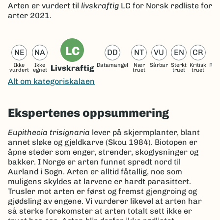
Arten er
vurdert til
livskraftig
LC
for Norsk rødliste for
arter 2021.
LC
NE
NA
DD
NT
VU
EN
CR
Ikke
Ikke
Datamangel
Nær
Sårbar
Sterkt
Kritisk
Reg
Livskraftig
vurdert
egnet
truet
truet
truet
ut
Alt om kategoriskalaen
Ekspertenes oppsummering
Eupithecia trisignaria
lever på skjermplanter, blant
annet sløke og gjeldkarve (Skou 1984). Biotopen er
åpne steder som enger, strender, skoglysninger og
bakker. I Norge er arten funnet spredt nord til
Aurland i Sogn. Arten er alltid fåtallig, noe som
muligens skyldes at larvene er hardt parasittert.
Trusler mot arten er først og fremst gjengroing og
gjødsling av engene. Vi vurderer likevel at arten har
så sterke forekomster at arten totalt sett ikke er