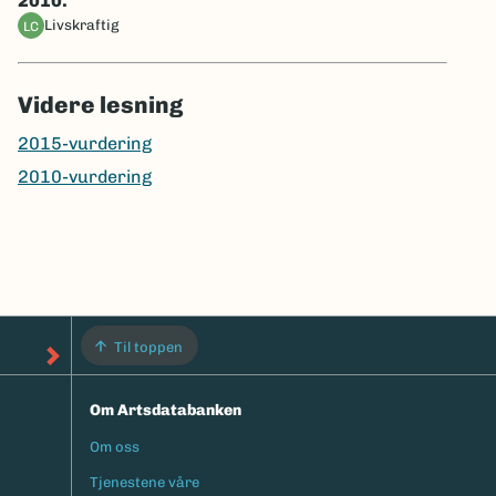
2010:
livskraftig
LC
Videre lesning
2015-vurdering
2010-vurdering
Til toppen
Om Artsdatabanken
Om oss
Footermeny
Tjenestene våre