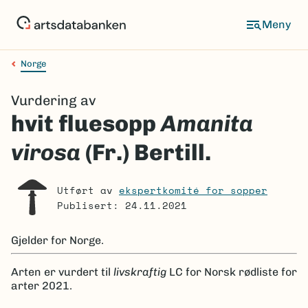
Hopp
til
Meny
hovedinnhold
Norge
Navigasjonssti
Vurdering av
hvit fluesopp
Amanita
virosa
(Fr.) Bertill.
Utført av
ekspertkomité for sopper
Publisert: 24.11.2021
Gjelder for
Norge.
Arten er
vurdert til
livskraftig
LC
for Norsk rødliste for
arter 2021.