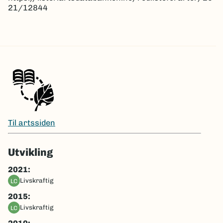
21/12844
Til artssiden
Utvikling
2021:
livskraftig
LC
2015:
livskraftig
LC