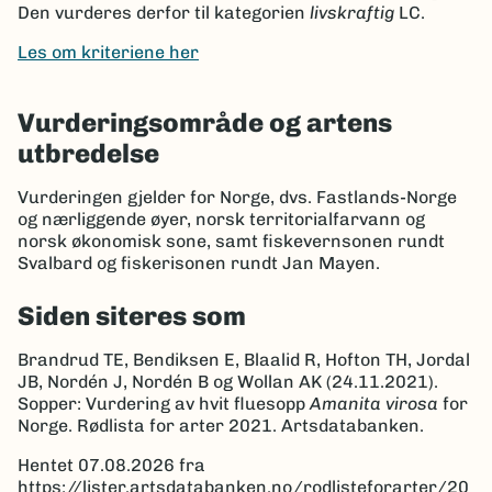
Den vurderes derfor til kategorien
livskraftig
LC.
Les om kriteriene her
Vurderingsområde og artens
utbredelse
Vurderingen gjelder for Norge, dvs. Fastlands-Norge
og nærliggende øyer, norsk territorialfarvann og
norsk økonomisk sone, samt fiskevernsonen rundt
Svalbard og fiskerisonen rundt Jan Mayen.
Siden siteres som
Brandrud TE, Bendiksen E, Blaalid R, Hofton TH, Jordal
JB, Nordén J, Nordén B og Wollan AK (24.11.2021).
Sopper: Vurdering av hvit fluesopp
Amanita virosa
for
Norge. Rødlista for arter 2021. Artsdatabanken.
Hentet 07.08.2026 fra
https://lister.artsdatabanken.no/rodlisteforarter/20