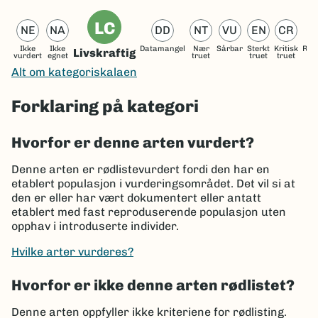
LC
NE
NA
DD
NT
VU
EN
CR
Ikke
Ikke
Datamangel
Nær
Sårbar
Sterkt
Kritisk
Reg
Livskraftig
vurdert
egnet
truet
truet
truet
ut
Alt om kategoriskalaen
Forklaring på kategori
Hvorfor er denne arten vurdert?
Denne arten er rødlistevurdert fordi den har en
etablert populasjon i vurderingsområdet. Det vil si at
den er eller har vært dokumentert eller antatt
etablert med fast reproduserende populasjon uten
opphav i introduserte individer.
Hvilke arter vurderes?
Hvorfor er ikke denne arten rødlistet?
Denne arten oppfyller ikke kriteriene for rødlisting.