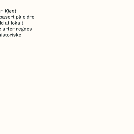
er.
Kjent
basert på eldre
 ut lokalt,
e arter regnes
historiske