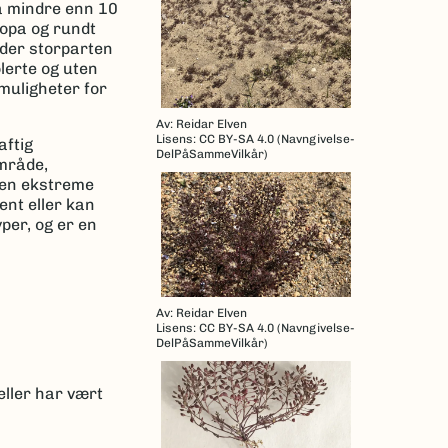
på mindre enn 10
ropa og rundt
 der storparten
lerte og uten
 muligheter for
Av: Reidar Elven
Lisens: CC BY-SA 4.0 (Navngivelse-
aftig
DelPåSammeVilkår)
område,
rten ekstreme
ent eller kan
per, og er en
Av: Reidar Elven
Lisens: CC BY-SA 4.0 (Navngivelse-
DelPåSammeVilkår)
eller har vært