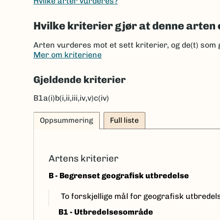
Hvilke arter vurderes?
Hvilke kriterier gjør at denne arten 
Arten vurderes mot et sett kriterier, og de(t) som 
Mer om kriteriene
Gjeldende kriterier
B1a(i)b(i,ii,iii,iv,v)c(iv)
Oppsummering
Full liste
Artens kriterier
B - Begrenset geografisk utbredelse
To forskjellige mål for geografisk utbrede
B1 - Utbredelsesområde