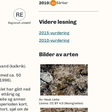
2010:
sårbar
VU
RE
Videre lesning
Regionalt utdødd
2015-vurdering
2010-vurdering
Bilder av arten
and (kalkrik).
t med ca. 50
(1996).
let har gått ned
 ettårig og
beite og annen
Av: Hauk Liebe
Lisens: CC BY 4.0 (Navngivelse)
gsperioden kort,
tort, sjøl om de