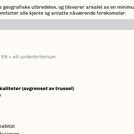
s geografiske utbredelse, og tilsvarer arealet av en mini
n omfatter alle kjente og antatte nåværende forekomster.
 EN + ett underkriterium
okaliteter (avgrenset av trussel)
n
 habitat
ulasjoner