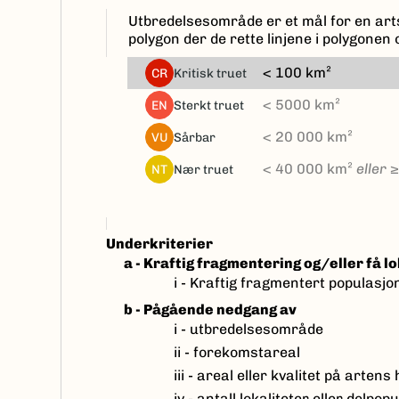
Utbredelsesområde er et mål for en art
polygon der de rette linjene i polygone
< 100 km²
kritisk truet
CR
< 5000 km²
sterkt truet
EN
< 20 000 km²
sårbar
VU
< 40 000 km²
eller
≥
nær truet
NT
Underkriterier
a - Kraftig fragmentering og/eller få l
i - Kraftig fragmentert populasjo
b - Pågående nedgang av
i - utbredelsesområde
ii - forekomstareal
iii - areal eller kvalitet på artens
iv - antall lokaliteter eller delpop