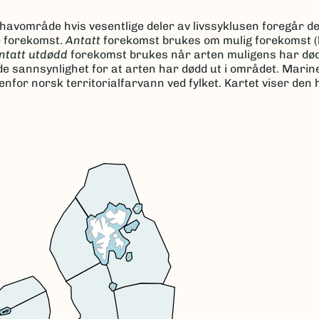
r havområde hvis vesentlige deler av livssyklusen foregår d
e forekomst.
Antatt
forekomst brukes om mulig forekomst (
ntatt utdødd
forekomst brukes når arten muligens har dødd
de sannsynlighet for at arten har dødd ut i området. Marin
for norsk territorialfarvann ved fylket. Kartet viser den 