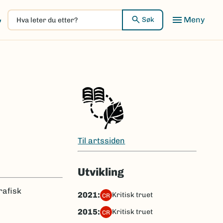
Hva
Meny
Søk
leter
du
etter?
Til artssiden
Utvikling
rafisk
2021:
kritisk truet
CR
2015:
kritisk truet
CR