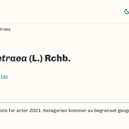
traea
etraea
(L.) Rchb.
nter
iste for arter 2021.
Kategorien kommer av begrenset geog