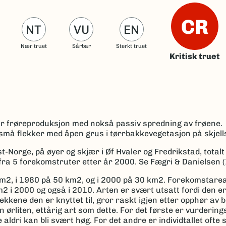
CR
NT
VU
EN
Nær truet
Sårbar
Sterkt truet
Kritisk truet
har frøreproduksjon med nokså passiv spredning av frøene.
små flekker med åpen grus i tørrbakkevegetasjon på skjells
-Norge, på øyer og skjær i Øf Hvaler og Fredrikstad, total
 fra 5 forekomstruter etter år 2000. Se Fægri & Danielsen 
m2, i 1980 på 50 km2, og i 2000 på 30 km2. Forekomstarea
2 i 2000 og også i 2010. Arten er svært utsatt fordi den er
ekkene den er knyttet til, gror raskt igjen etter opphør av 
n ørliten, ettårig art som dette. For det første er vurderin
aldri kan bli svært høg. For det andre er individtallet ofte s