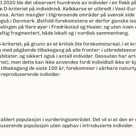
I 2020 ble det observert hundrevis av individer i en flekk 
 D-kriteriet på individnivå. Kalkkarse er utbredt i Vest-Eu
nsa. Arten mangler i tilgrensende områder på svensk side
også i Danmark. Østfold-forekomstene er derfor ganske iso
elingen på flere øyer i Fredrikstad og Hvaler, og uten noen
aftig fragmentert, både lokalt og i nordisk sammenheng.
riteriet, på grunn av et kritisk lite forekomstareal, i et kr
 med pågående tilbakegang på alle fronter: i utbredelses
abitater, og sikkert også i antall individer. Dessuten har a
iet), men dette kan ikke anvendes fordi individtall ikke er kj
 tilbakegang de siste 100 år, forekommer i sårbare naturty
i reproduserende individer.
ablert populasjon i vurderingsområdet. Det vil si at den er 
userende populasjon uten opphav i introduserte individer.