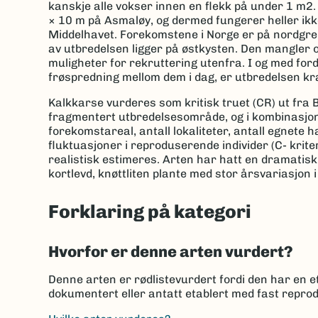
kanskje alle vokser innen en flekk på under 1 m2. 
× 10 m på Asmaløy, og dermed fungerer heller ikke
Middelhavet. Forekomstene i Norge er på nordgre
av utbredelsen ligger på østkysten. Den mangler 
muligheter for rekruttering utenfra. I og med ford
frøspredning mellom dem i dag, er utbredelsen kr
Kalkkarse vurderes som kritisk truet (CR) ut fra B-k
fragmentert utbredelsesområde, og i kombinasjon
forekomstareal, antall lokaliteter, antall egnete h
fluktuasjoner i reproduserende individer (C- kriter
realistisk estimeres. Arten har hatt en dramatisk
kortlevd, knøttliten plante med stor årsvariasjon 
Forklaring på kategori
Hvorfor er denne arten vurdert?
Denne arten er rødlistevurdert fordi den har en et
dokumentert eller antatt etablert med fast reprod