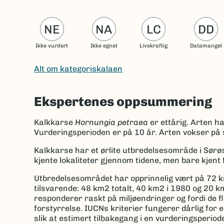
NE
NA
LC
DD
Ikke vurdert
Ikke egnet
Livskraftig
Datamangel
Alt om kategoriskalaen
Ekspertenes oppsummering
Kalkkarse
Hornungia petraea
er ettårig. Arten 
Vurderingsperioden er på 10 år. Arten vokser på 
Kalkkarse har et ørlite utbredelsesområde i Sørøst
kjente lokaliteter gjennom tidene, men bare kjent
Utbredelsesområdet har opprinnelig vært på 72 k
tilsvarende: 48 km2 totalt, 40 km2 i 1980 og 20 km
responderer raskt på miljøendringer og fordi de fl
forstyrrelse. IUCNs kriterier fungerer dårlig for e
slik at estimert tilbakegang i en vurderingsperiode 