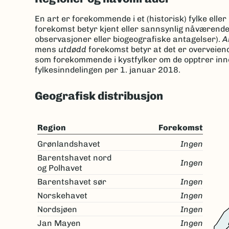
En art er forekommende i et (historisk) fylke elle
forekomst betyr kjent eller sannsynlig nåværend
observasjoner eller biogeografiske antagelser).
A
mens
utdødd
forekomst betyr at det er overveien
som forekommende i kystfylker om de opptrer innen
fylkesinndelingen per 1. januar 2018.
Geografisk distribusjon
Region
Forekomst
Grønlandshavet
Ingen
Barentshavet nord
Ingen
og Polhavet
Barentshavet sør
Ingen
Norskehavet
Ingen
Nordsjøen
Ingen
Jan Mayen
Ingen