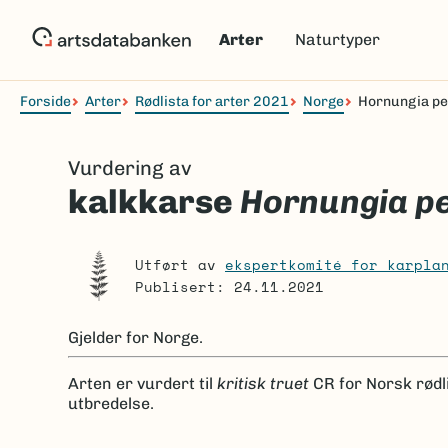
Hopp
til
Arter
Naturtyper
hovedinnhold
Forside
Arter
Rødlista for arter 2021
Norge
Hornungia pe
Navigasjonssti
Vurdering av
kalkkarse
Hornungia p
Utført av
ekspertkomité for karpla
Publisert: 24.11.2021
Gjelder for
Norge.
Arten er
vurdert til
kritisk truet
CR
for Norsk rødl
utbredelse.