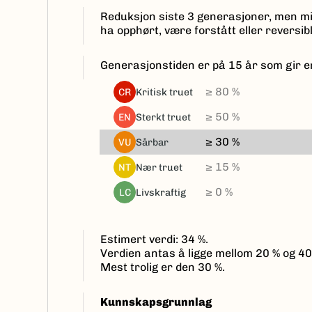
Reduksjon siste 3 generasjoner, men mi
ha opphørt, være forstått eller reversibl
Generasjonstiden er på 15 år som gir e
≥ 80 %
kritisk truet
CR
≥ 50 %
sterkt truet
EN
≥ 30 %
sårbar
VU
≥ 15 %
nær truet
NT
≥ 0 %
livskraftig
LC
Estimert verdi: 34 %.
Verdien antas å ligge mellom 20 % og 40
Mest trolig er den 30 %.
Kunnskapsgrunnlag