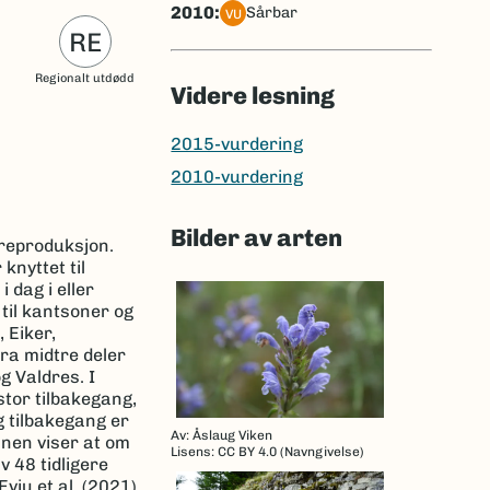
2010:
sårbar
VU
RE
Regionalt utdødd
Videre lesning
2015-vurdering
2010-vurdering
Bilder av arten
øreproduksjon.
knyttet til
 dag i eller
 til kantsoner og
 Eiker,
ra midtre deler
g Valdres. I
stor tilbakegang,
g tilbakegang er
Av: Åslaug Viken
anen viser at om
Lisens: CC BY 4.0 (Navngivelse)
v 48 tidligere
ju et al. (2021)