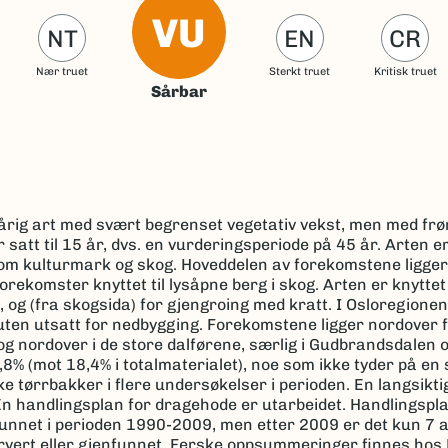
VU
NT
EN
CR
Nær truet
Sterkt truet
Kritisk truet
Sårbar
rårig art med svært begrenset vegetativ vekst, men med fr
att til 15 år, dvs. en vurderingsperiode på 45 år. Arten er 
om kulturmark og skog. Hoveddelen av forekomstene ligger i
orekomster knyttet til lysåpne berg i skog. Arten er knyttet
, og (fra skogsida) for gjengroing med kratt. I Osloregionen,
ten utsatt for nedbygging. Forekomstene ligger nordover f
, og nordover i de store dalførene, særlig i Gudbrandsdalen o
 (mot 18,4% i totalmaterialet), noe som ikke tyder på en 
ke tørrbakker i flere undersøkelser i perioden. En langsikti
En handlingsplan for dragehode er utarbeidet. Handlingspl
enfunnet i perioden 1990-2009, men etter 2009 er det kun 7 a
ert eller gjenfunnet. Ferske oppsummeringer finnes hos Ev