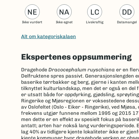
NE
NA
LC
DD
Ikke vurdert
Ikke egnet
Livskraftig
Datamangel
Alt om kategoriskalaen
Ekspertenes oppsummering
Dragehode
Dracocephalum ruyschiana
er en fle
Delfruktene spres passivt. Generasjonslengden er s
baserike tørrbakker og berg, gjerne i kanten mell
tilknyttet kulturlandskap, men det er også en del f
er utsatt både for oppdyrking, gjødsling, sprøyting
Ringerike og Mjøsregionen er voksestedene dessu
av Oslofeltet (Oslo - Eiker - Ringerike), ved Mjøsa
frekvens utgjør funnene mellom 1995 og 2015 17,8%
men dette er en effekt av spesielt fokus på baseri
antatt; arten har nokså lang vurderingsperiode. 
lag 40% av tidligere kjente lokaliteter ikke er gj
kjente kommuner hvor dragehode verken er observ