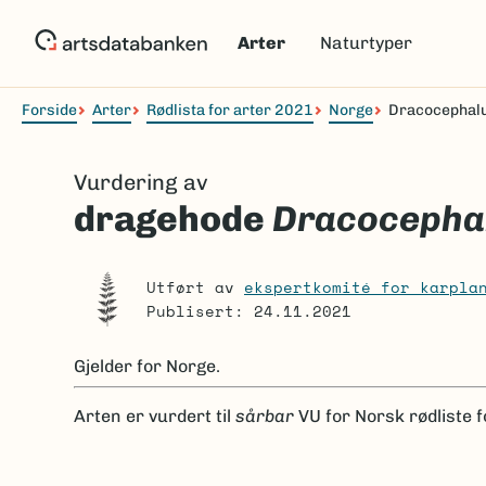
Hopp
til
Arter
Naturtyper
hovedinnhold
Forside
Arter
Rødlista for arter 2021
Norge
Dracocephal
Navigasjonssti
Vurdering av
dragehode
Dracocepha
Utført av
ekspertkomité for karpla
Publisert: 24.11.2021
Gjelder for
Norge.
Arten er
vurdert til
sårbar
VU
for Norsk rødliste 