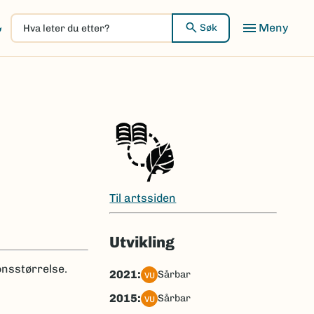
Hva
Meny
Søk
leter
du
etter?
Til artssiden
Utvikling
nsstørrelse.
2021:
sårbar
VU
2015:
sårbar
VU