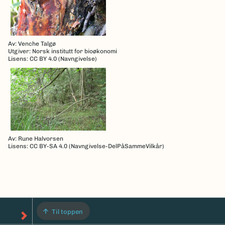
Av: Venche Talgø
Utgiver: Norsk institutt for bioøkonomi
Lisens: CC BY 4.0 (Navngivelse)
Av: Rune Halvorsen
Lisens: CC BY-SA 4.0 (Navngivelse-DelPåSammeVilkår)
Til toppen