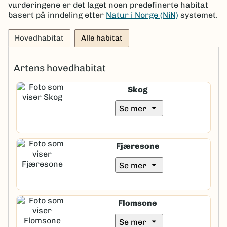
vurderingene er det laget noen predefinerte habitat
basert på inndeling etter
Natur i Norge (NiN)
systemet.
Hovedhabitat
Alle habitat
Artens hovedhabitat
Skog
arrow_drop_down
Se mer
Fjæresone
arrow_drop_down
Se mer
Flomsone
arrow_drop_down
Se mer