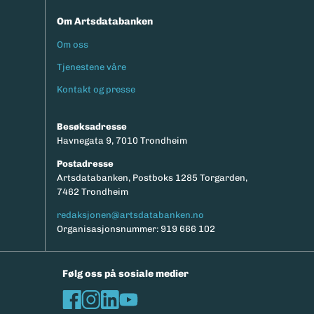
Om Artsdatabanken
Om oss
Footermeny
Tjenestene våre
Kontakt og presse
Besøksadresse
Havnegata 9, 7010 Trondheim
Postadresse
Artsdatabanken, Postboks 1285 Torgarden,
7462 Trondheim
redaksjonen@artsdatabanken.no
Organisasjonsnummer: 919 666 102
Følg oss på sosiale medier