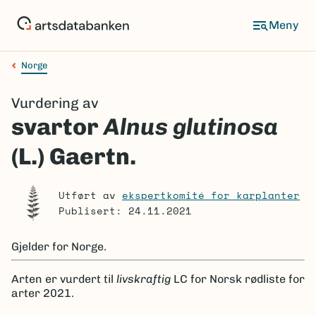
Hopp
til
Meny
hovedinnhold
Norge
Navigasjonssti
Vurdering av
svartor
Alnus glutinosa
(L.) Gaertn.
Utført av
ekspertkomité for karplanter
Publisert: 24.11.2021
Gjelder for
Norge.
Arten er
vurdert til
livskraftig
LC
for Norsk rødliste for
arter 2021.