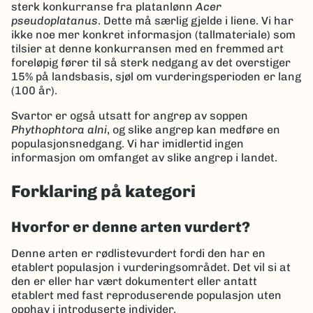
sterk konkurranse fra platanlønn
Acer
pseudoplatanus
. Dette må særlig gjelde i liene. Vi har
ikke noe mer konkret informasjon (tallmateriale) som
tilsier at denne konkurransen med en fremmed art
foreløpig fører til så sterk nedgang av det overstiger
15% på landsbasis, sjøl om vurderingsperioden er lang
(100 år).
Svartor er også utsatt for angrep av soppen
Phythophtora alni
, og slike angrep kan medføre en
populasjonsnedgang. Vi har imidlertid ingen
informasjon om omfanget av slike angrep i landet.
Forklaring på kategori
Hvorfor er denne arten vurdert?
Denne arten er rødlistevurdert fordi den har en
etablert populasjon i vurderingsområdet. Det vil si at
den er eller har vært dokumentert eller antatt
etablert med fast reproduserende populasjon uten
opphav i introduserte individer.