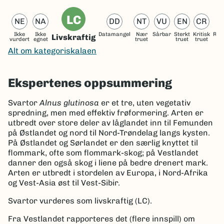
LC
NE
NA
DD
NT
VU
EN
CR
Ikke
Ikke
Datamangel
Nær
Sårbar
Sterkt
Kritisk
Reg
Livskraftig
vurdert
egnet
truet
truet
truet
ut
Alt om kategoriskalaen
Ekspertenes oppsummering
Svartor
Alnus glutinosa
er et tre, uten vegetativ
spredning, men med effektiv frøformering. Arten er
utbredt over store deler av låglandet inn til Femunden
på Østlandet og nord til Nord-Trøndelag langs kysten.
På Østlandet og Sørlandet er den særlig knyttet til
flommark, ofte som flommark-skog; på Vestlandet
danner den også skog i liene på bedre drenert mark.
Arten er utbredt i stordelen av Europa, i Nord-Afrika
og Vest-Asia øst til Vest-Sibir.
Svartor vurderes som livskraftig (LC).
Fra Vestlandet rapporteres det (flere innspill) om