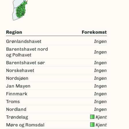
Region
Forekomst
Grønlandshavet
Ingen
Barentshavet nord
Ingen
og Polhavet
Barentshavet sør
Ingen
Norskehavet
Ingen
Nordsjøen
Ingen
Jan Mayen
Ingen
Finnmark
Ingen
Troms
Ingen
Nordland
Ingen
Trøndelag
Kjent
Møre og Romsdal
Kjent