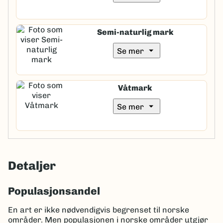
Semi-naturlig mark
arrow_drop_down
Se mer
Våtmark
arrow_drop_down
Se mer
Detaljer
Populasjonsandel
En art er ikke nødvendigvis begrenset til norske
områder. Men populasjonen i norske områder utgjør