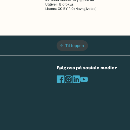
Av: John Gunnar Brynjulvsrud
Utgiver: Biofokus
Lisens: CC BY 4.0 (Navngivelse)
Til toppen
Følg oss på sosiale medier