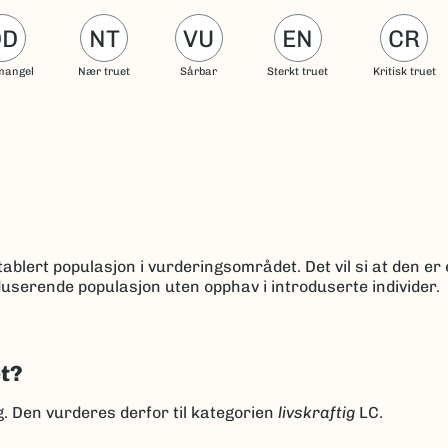
DD
NT
VU
EN
CR
mangel
Nær truet
Sårbar
Sterkt truet
Kritisk truet
ablert populasjon i vurderingsområdet. Det vil si at den er 
userende populasjon uten opphav i introduserte individer.
et?
ng. Den vurderes derfor til kategorien
livskraftig
LC.