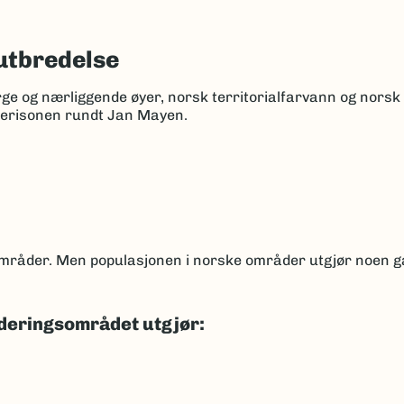
utbredelse
rge og nærliggende øyer, norsk territorialfarvann og nors
kerisonen rundt Jan Mayen.
 områder. Men populasjonen i norske områder utgjør noen 
deringsområdet utgjør: