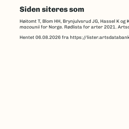
Siden siteres som
Høitomt T, Blom HH, Brynjulvsrud JG, Hassel K o
macounii
for Norge. Rødlista for arter 2021. Art
Hentet 06.08.2026 fra https://lister.artsdatab