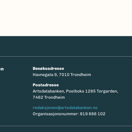
en
Besøksadresse
Havnegata 9, 7010 Trondheim
Postadresse
y
Artsdatabanken, Postboks 1285 Torgarden,
7462 Trondheim
redaksjonen@artsdatabanken.no
Organisasjonsnummer: 919 666 102