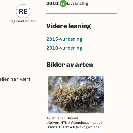
2010:
livskraftig
LC
RE
Regionalt utdødd
Videre lesning
2015-vurdering
2010-vurdering
Bilder av arten
eller har vært
Av: Kristian Hassel
Utgiver: NTNU Vitenskapsmuseet
Lisens: CC BY 4.0 (Navngivelse)