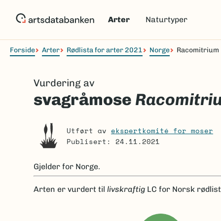
Hopp
til
Arter
Naturtyper
hovedinnhold
Forside
Arter
Rødlista for arter 2021
Norge
Racomitrium 
Navigasjonssti
Vurdering av
svagråmose
Racomitri
Utført av
ekspertkomité for moser
Publisert: 24.11.2021
Gjelder for
Norge.
Arten er
vurdert til
livskraftig
LC
for Norsk rødlis