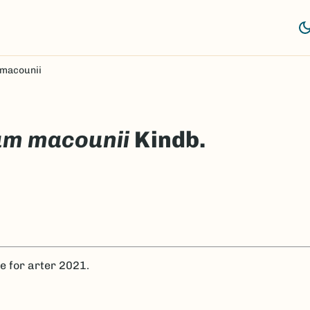
macounii
um macounii
Kindb.
te for arter 2021.