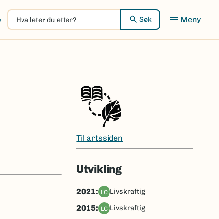
Hva
Meny
Søk
leter
du
etter?
Til artssiden
Utvikling
2021:
livskraftig
LC
2015:
livskraftig
LC