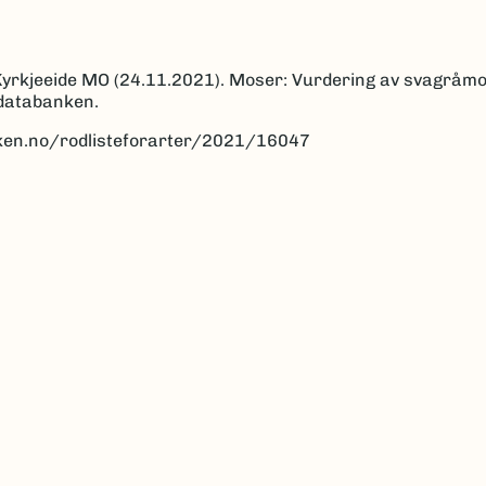
g Kyrkjeeide MO (24.11.2021). Moser: Vurdering av svagråm
sdatabanken.
anken.no/rodlisteforarter/2021/16047