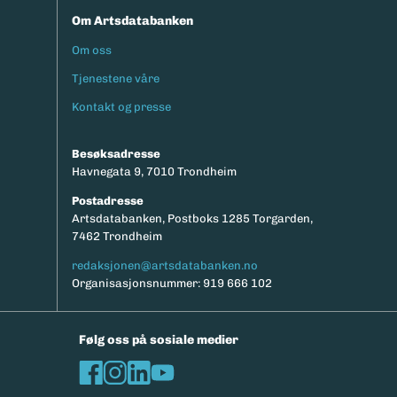
Om Artsdatabanken
Om oss
Footermeny
Tjenestene våre
Kontakt og presse
Besøksadresse
Havnegata 9, 7010 Trondheim
Postadresse
Artsdatabanken, Postboks 1285 Torgarden,
7462 Trondheim
redaksjonen@artsdatabanken.no
Organisasjonsnummer: 919 666 102
Følg oss på sosiale medier