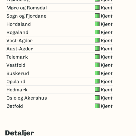
Møre og Romsdal
Kjent
Sogn og Fjordane
Kjent
Hordaland
Kjent
Rogaland
Kjent
Vest-Agder
Kjent
Aust-Agder
Kjent
Telemark
Kjent
Vestfold
Kjent
Buskerud
Kjent
Oppland
Kjent
Hedmark
Kjent
Oslo og Akershus
Kjent
Østfold
Kjent
Detaljer