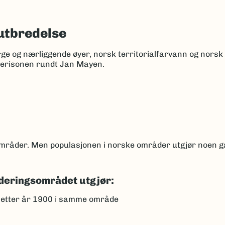
utbredelse
rge og nærliggende øyer, norsk territorialfarvann og nors
kerisonen rundt Jan Mayen.
 områder. Men populasjonen i norske områder utgjør noen 
deringsområdet utgjør:
 etter år 1900 i samme område