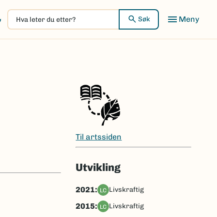
Hva
Meny
Søk
leter
du
etter?
Til artssiden
Utvikling
2021:
livskraftig
LC
2015:
livskraftig
LC