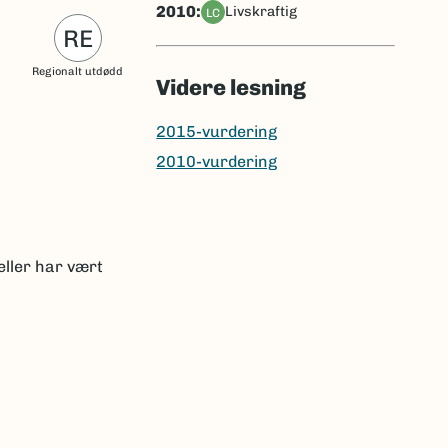
2010:
livskraftig
LC
RE
Regionalt utdødd
Videre lesning
2015-vurdering
2010-vurdering
eller har vært