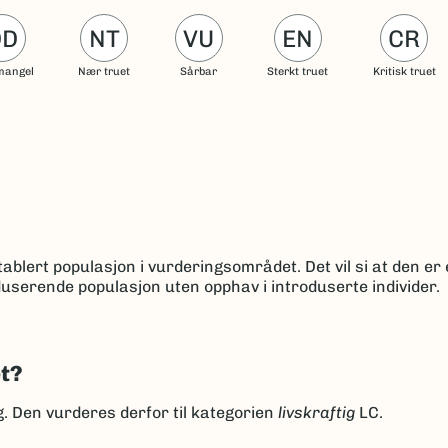
DD
NT
VU
EN
CR
mangel
Nær truet
Sårbar
Sterkt truet
Kritisk truet
ablert populasjon i vurderingsområdet. Det vil si at den er 
userende populasjon uten opphav i introduserte individer.
et?
ng. Den vurderes derfor til kategorien
livskraftig
LC.