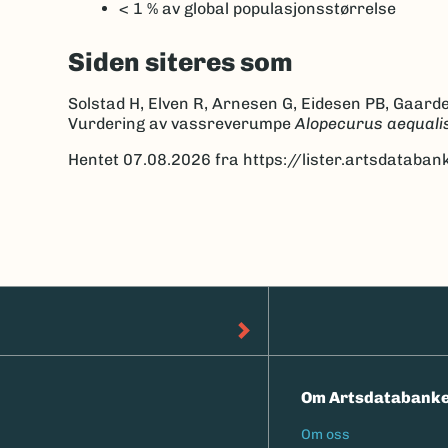
< 1 %
av global populasjonsstørrelse
Siden siteres som
Solstad H, Elven R, Arnesen G, Eidesen PB, Gaarde
Vurdering av vassreverumpe
Alopecurus aequali
Hentet 07.08.2026 fra https://lister.artsdatab
Om Artsdatabank
Om oss