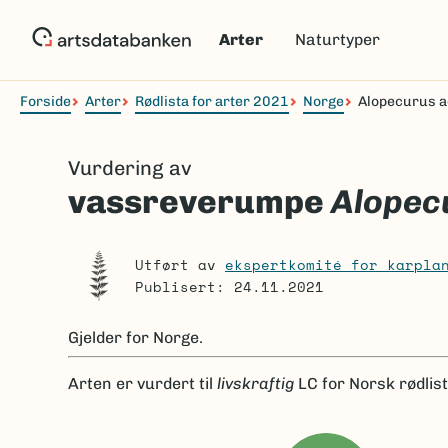
Hopp
til
Arter
Naturtyper
hovedinnhold
Forside
Arter
Rødlista for arter 2021
Norge
Alopecurus a
Navigasjonssti
Vurdering av
vassreverumpe
Alopec
Utført av
ekspertkomité for karpla
Publisert: 24.11.2021
Gjelder for
Norge.
Arten er
vurdert til
livskraftig
LC
for Norsk rødlis