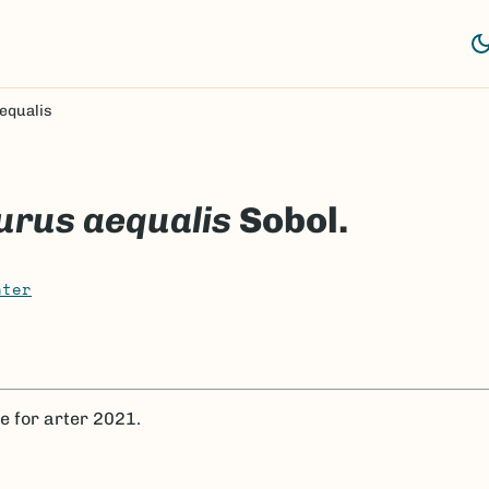
equalis
urus aequalis
Sobol.
nter
te for arter 2021.