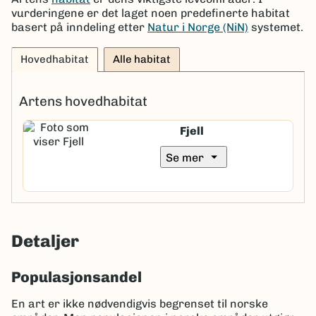
vurderingene er det laget noen predefinerte habitat
basert på inndeling etter
Natur i Norge (NiN)
systemet.
Hovedhabitat
Alle habitat
Artens hovedhabitat
Fjell
arrow_drop_down
Se mer
Detaljer
Populasjonsandel
En art er ikke nødvendigvis begrenset til norske