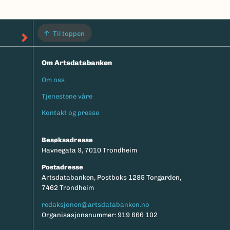
Til toppen
Om Artsdatabanken
Om oss
Footermeny
Tjenestene våre
Kontakt og presse
Besøksadresse
Havnegata 9, 7010 Trondheim
Postadresse
Artsdatabanken, Postboks 1285 Torgarden,
7462 Trondheim
redaksjonen@artsdatabanken.no
Organisasjonsnummer: 919 666 102