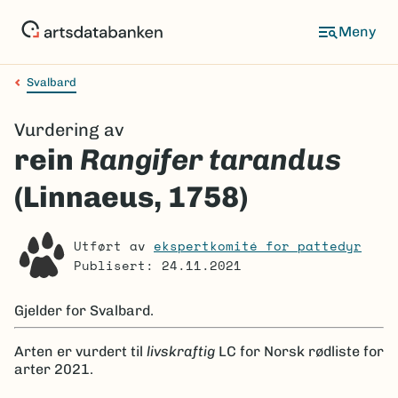
Hopp
til
Meny
hovedinnhold
Svalbard
Navigasjonssti
Vurdering av
rein
Rangifer tarandus
(Linnaeus, 1758)
Utført av
ekspertkomité for pattedyr
Publisert: 24.11.2021
Gjelder for
Svalbard.
Arten er
vurdert til
livskraftig
LC
for Norsk rødliste for
arter 2021.