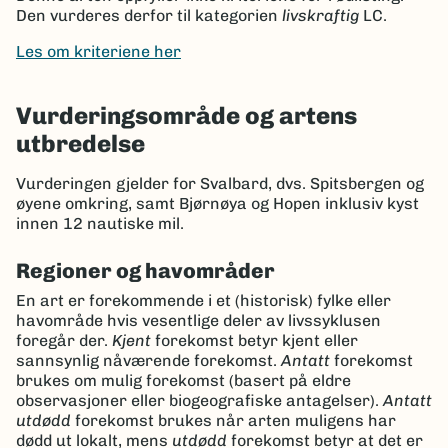
Den vurderes derfor til kategorien
livskraftig
LC.
Les om kriteriene her
Vurderingsområde og artens
utbredelse
Vurderingen gjelder for Svalbard, dvs. Spitsbergen og
øyene omkring, samt Bjørnøya og Hopen inklusiv kyst
innen 12 nautiske mil.
Regioner og havområder
En art er forekommende i et (historisk) fylke eller
havområde hvis vesentlige deler av livssyklusen
foregår der.
Kjent
forekomst betyr kjent eller
sannsynlig nåværende forekomst.
Antatt
forekomst
brukes om mulig forekomst (basert på eldre
observasjoner eller biogeografiske antagelser).
Antatt
utdødd
forekomst brukes når arten muligens har
dødd ut lokalt, mens
utdødd
forekomst betyr at det er