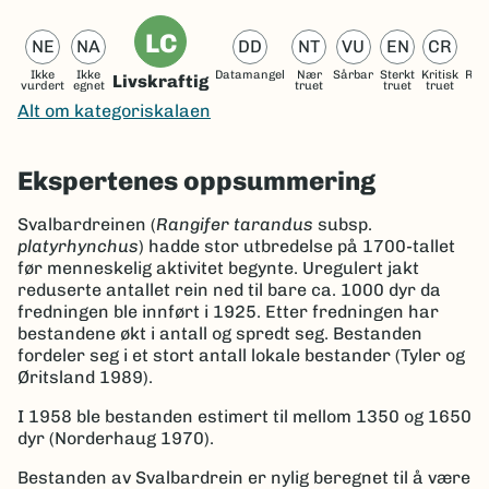
LC
NE
NA
DD
NT
VU
EN
CR
Ikke
Ikke
Datamangel
Nær
Sårbar
Sterkt
Kritisk
Reg
Livskraftig
vurdert
egnet
truet
truet
truet
ut
Alt om kategoriskalaen
Ekspertenes oppsummering
Svalbardreinen (
Rangifer tarandus
subsp.
platyrhynchus
) hadde stor utbredelse på 1700-tallet
før menneskelig aktivitet begynte. Uregulert jakt
reduserte antallet rein ned til bare ca. 1000 dyr da
fredningen ble innført i 1925. Etter fredningen har
bestandene økt i antall og spredt seg. Bestanden
fordeler seg i et stort antall lokale bestander (Tyler og
Øritsland 1989).
I 1958 ble bestanden estimert til mellom 1350 og 1650
dyr (Norderhaug 1970).
Bestanden av Svalbardrein er nylig beregnet til å være