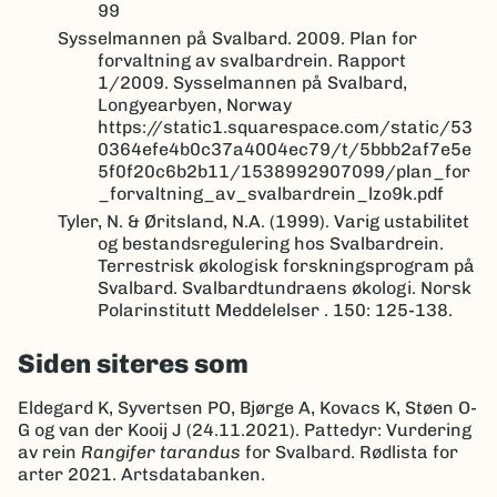
99
Sysselmannen på Svalbard. 2009. Plan for
forvaltning av svalbardrein. Rapport
1/2009. Sysselmannen på Svalbard,
Longyearbyen, Norway
https://static1.squarespace.com/static/53
0364efe4b0c37a4004ec79/t/5bbb2af7e5e
5f0f20c6b2b11/1538992907099/plan_for
_forvaltning_av_svalbardrein_lzo9k.pdf
Tyler, N. & Øritsland, N.A. (1999). Varig ustabilitet
og bestandsregulering hos Svalbardrein.
Terrestrisk økologisk forskningsprogram på
Svalbard. Svalbardtundraens økologi. Norsk
Polarinstitutt Meddelelser . 150: 125-138.
Siden siteres som
Eldegard K, Syvertsen PO, Bjørge A, Kovacs K, Støen O-
G og van der Kooij J (24.11.2021). Pattedyr: Vurdering
av rein
Rangifer tarandus
for Svalbard. Rødlista for
arter 2021. Artsdatabanken.