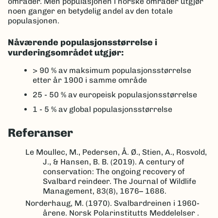
områder. Men populasjonen i norske områder utgjør
noen ganger en betydelig andel av den totale
populasjonen.
Nåværende populasjonsstørrelse i
vurderingsområdet utgjør:
> 90 %
av maksimum populasjonsstørrelse
etter år 1900 i samme område
25 - 50 %
av europeisk populasjonsstørrelse
1 - 5 %
av global populasjonsstørrelse
Referanser
Le Moullec, M., Pedersen, Å. Ø., Stien, A., Rosvold,
J., & Hansen, B. B. (2019). A century of
conservation: The ongoing recovery of
Svalbard reindeer. The Journal of Wildlife
Management, 83(8), 1676– 1686.
Norderhaug, M. (1970). Svalbardreinen i 1960-
årene. Norsk Polarinstitutts Meddelelser .