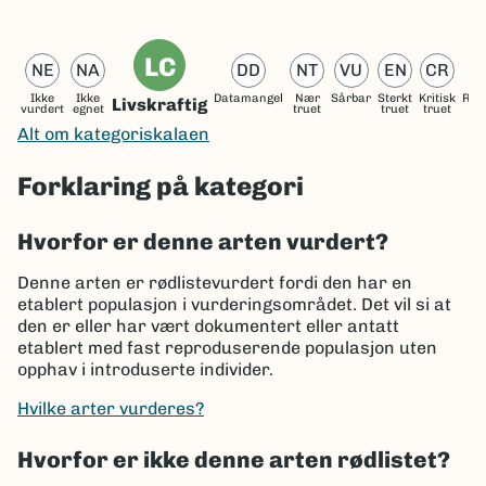
LC
NE
NA
DD
NT
VU
EN
CR
Ikke
Ikke
Datamangel
Nær
Sårbar
Sterkt
Kritisk
Reg
Livskraftig
vurdert
egnet
truet
truet
truet
ut
Alt om kategoriskalaen
Forklaring på kategori
Hvorfor er denne arten vurdert?
Denne arten er rødlistevurdert fordi den har en
etablert populasjon i vurderingsområdet. Det vil si at
den er eller har vært dokumentert eller antatt
etablert med fast reproduserende populasjon uten
opphav i introduserte individer.
Hvilke arter vurderes?
Hvorfor er ikke denne arten rødlistet?