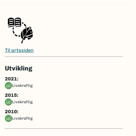
Til artssiden
Utvikling
2021:
livskraftig
LC
2015:
livskraftig
LC
2010:
livskraftig
LC