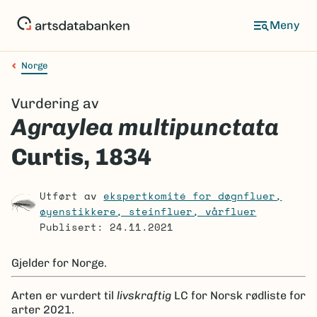
Hopp
til
Meny
hovedinnhold
Norge
Navigasjonssti
Vurdering av
Agraylea multipunctata
Curtis, 1834
Utført av
ekspertkomité for døgnfluer,
øyenstikkere, steinfluer, vårfluer
Publisert: 24.11.2021
Gjelder for
Norge.
Arten er
vurdert til
livskraftig
LC
for Norsk rødliste for
arter 2021.