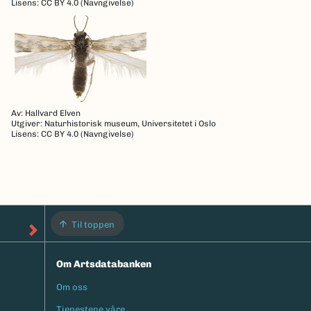
Lisens: CC BY 4.0 (Navngivelse)
Av: Hallvard Elven
Utgiver: Naturhistorisk museum, Universitetet i Oslo
Lisens: CC BY 4.0 (Navngivelse)
Til toppen
Om Artsdatabanken
Om oss
Footermeny
Tjenestene våre