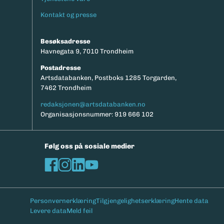
Kontakt og presse
Besøksadresse
Havnegata 9, 7010 Trondheim
Postadresse
Artsdatabanken, Postboks 1285 Torgarden,
7462 Trondheim
redaksjonen@artsdatabanken.no
Organisasjonsnummer: 919 666 102
Følg oss på sosiale medier
Personvernerklæring
Tilgjengelighetserklæring
Hente data
Levere data
Meld feil
Bunntekst