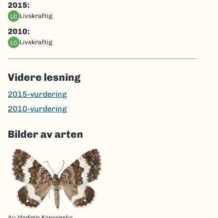
2015:
livskraftig
LC
2010:
livskraftig
LC
Videre lesning
2015-vurdering
2010-vurdering
Bilder av arten
Av: Vladimir Kononenko