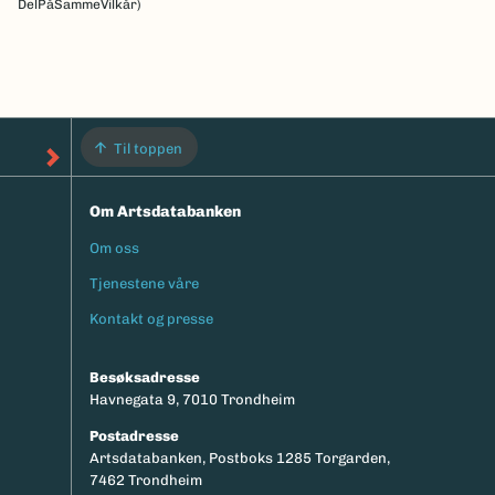
DelPåSammeVilkår)
Til toppen
Om Artsdatabanken
Om oss
Footermeny
Tjenestene våre
Kontakt og presse
Besøksadresse
Havnegata 9, 7010 Trondheim
Postadresse
Artsdatabanken, Postboks 1285 Torgarden,
7462 Trondheim