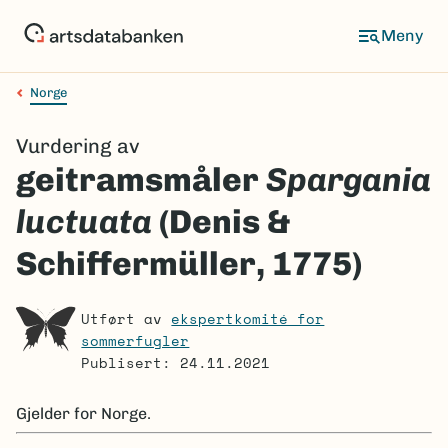
Hopp
til
Meny
hovedinnhold
Norge
Navigasjonssti
Vurdering av
geitramsmåler
Spargania
luctuata
(Denis &
Schiffermüller, 1775)
Utført av
ekspertkomité for
sommerfugler
Publisert: 24.11.2021
Gjelder for
Norge.