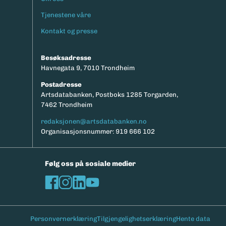
Footermeny
Tjenestene våre
Kontakt og presse
Besøksadresse
Havnegata 9, 7010 Trondheim
Postadresse
Artsdatabanken, Postboks 1285 Torgarden,
7462 Trondheim
redaksjonen@artsdatabanken.no
Organisasjonsnummer: 919 666 102
Følg oss på sosiale medier
Personvernerklæring
Tilgjengelighetserklæring
Hente data