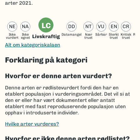
arter 2021.
LC
NE
NA
DD
NT
VU
EN
CR
Ikke
Ikke
Datamangel
Nær
Sårbar
Sterkt
Kritisk
Reg
Livskraftig
vurdert
egnet
truet
truet
truet
ut
Alt om kategoriskalaen
Forklaring på kategori
Hvorfor er denne arten vurdert?
Denne arten er rødlistevurdert fordi den har en
etablert populasjon i vurderingsområdet. Det vil si at
den er eller har vært dokumentert eller antatt
etablert med fast reproduserende populasjon uten
opphav i introduserte individer.
Hvilke arter vurderes?
Hvorfor er ikke denne arten rødlistet?