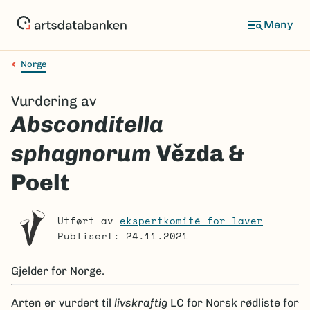
Hopp
til
Meny
hovedinnhold
Norge
Navigasjonssti
Vurdering av
Absconditella
sphagnorum
Vězda &
Poelt
Utført av
ekspertkomité for laver
Publisert: 24.11.2021
Gjelder for
Norge.
Arten er
vurdert til
livskraftig
LC
for Norsk rødliste for