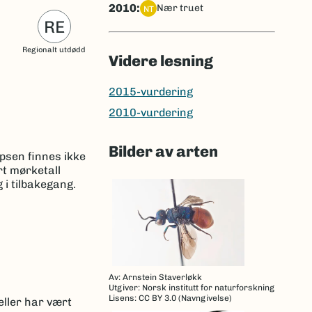
2010:
nær truet
NT
RE
Regionalt utdødd
Videre lesning
2015-vurdering
2010-vurdering
Bilder av arten
epsen finnes ikke
rt mørketall
 i tilbakegang.
Av: Arnstein Staverløkk
Utgiver: Norsk institutt for naturforskning
Lisens: CC BY 3.0 (Navngivelse)
eller har vært