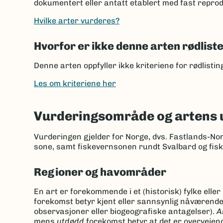
dokumentert eller antatt etablert med fast reprod
Hvilke arter vurderes?
Hvorfor er ikke denne arten rødlist
Denne arten oppfyller ikke kriteriene for rødlisti
Les om kriteriene her
Vurderingsområde og artens 
Vurderingen gjelder for Norge, dvs. Fastlands-No
sone, samt fiskevernsonen rundt Svalbard og fis
Regioner og havområder
En art er forekommende i et (historisk) fylke elle
forekomst betyr kjent eller sannsynlig nåværend
observasjoner eller biogeografiske antagelser).
A
mens
utdødd
forekomst betyr at det er overveien