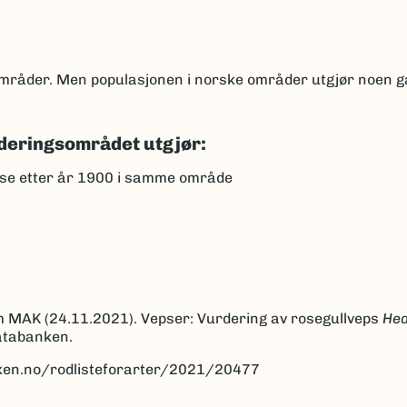
 områder. Men populasjonen i norske områder utgjør noen 
deringsområdet utgjør:
se etter år 1900 i samme område
m MAK (24.11.2021). Vepser: Vurdering av rosegullveps
Hed
databanken.
anken.no/rodlisteforarter/2021/20477