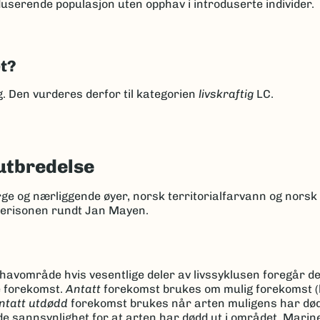
userende populasjon uten opphav i introduserte individer.
et?
ng. Den vurderes derfor til kategorien
livskraftig
LC.
utbredelse
rge og nærliggende øyer, norsk territorialfarvann og nors
kerisonen rundt Jan Mayen.
r havområde hvis vesentlige deler av livssyklusen foregår d
e forekomst.
Antatt
forekomst brukes om mulig forekomst (
ntatt utdødd
forekomst brukes når arten muligens har dødd
de sannsynlighet for at arten har dødd ut i området. Marin