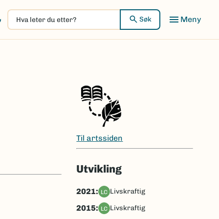
Hva
Meny
Søk
leter
du
etter?
Til artssiden
Utvikling
2021:
livskraftig
LC
2015:
livskraftig
LC