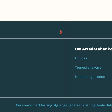
Om Artsdatabank
Om oss
Footermen
Tjenestene våre
Kontakt og presse
Personvernerklæring
Tilgjengelighetserklæring
Hente dat