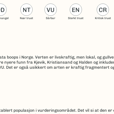
DD
NT
VU
EN
CR
mangel
Nær truet
Sårbar
Sterkt truet
Kritisk truet
ata boops i Norge. Verten er livskraftig, men lokal, og gullv
re nyere funn fra Kjevik, Kristiansand og Halden og inklude
. Det er også usikkert om arten er kraftig fragmentert og
ablert populasjon i vurderingsområdet. Det vil si at den er 