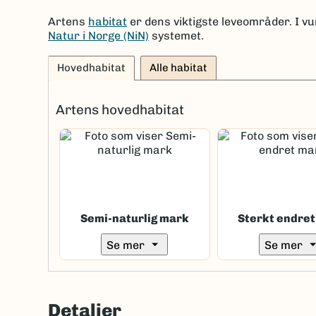
Artens
habitat
er dens viktigste leveområder. I vu
Natur i Norge (NiN)
systemet.
Hovedhabitat
Alle habitat
Artens hovedhabitat
Semi-naturlig mark
Sterkt endre
arrow_drop_down
arrow_drop
Se mer
Se mer
Detaljer