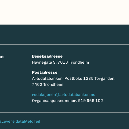
en
Besøksadresse
Havnegata 9, 7010 Trondheim
Postadresse
y
Artsdatabanken, Postboks 1285 Torgarden,
7462 Trondheim
redaksjonen@artsdatabanken.no
Organisasjonsnummer: 919 666 102
a
Levere data
Meld feil