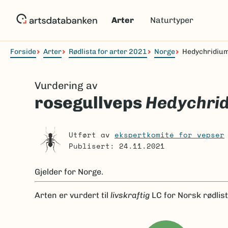
Hopp
til
Arter
Naturtyper
hovedinnhold
Forside
Arter
Rødlista for arter 2021
Norge
Hedychridiu
Navigasjonssti
Vurdering av
rosegullveps
Hedychri
Utført av
ekspertkomité for vepser
Publisert: 24.11.2021
Gjelder for
Norge.
Arten er
vurdert til
livskraftig
LC
for Norsk rødlis