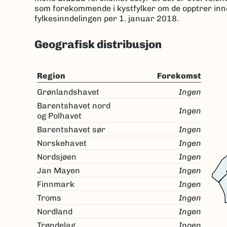
som forekommende i kystfylker om de opptrer innen
fylkesinndelingen per 1. januar 2018.
Geografisk distribusjon
Region
Forekomst
Grønlandshavet
Ingen
Barentshavet nord
Ingen
og Polhavet
Barentshavet sør
Ingen
Norskehavet
Ingen
Nordsjøen
Ingen
Jan Mayen
Ingen
Finnmark
Ingen
Troms
Ingen
Nordland
Ingen
Trøndelag
Ingen