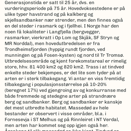
Generasjonstida er satt til 25 år, dvs. en
vurderingsperiode på 75 år. Hovedvoksestedene er på
ulike typer havstrand og på kalkberg og
skjellsandbanker nær strender, men den finnes også
en del steder i rasmark og i fjellhei. I Norge har den
noen få lokaliteter i Langfjella (bergvegger,
rasmarker, vierkratt i Op Lom og Skjåk, SF Stryn og
MR Norddal), men hovedutbredelsen er fra
Trondheimsfjorden (hyppig rundt fjorden, ved
munningen og på Fosen-kysten) og nord til Tr Tromsø.
Utbredelsesområde og kjent forekomstareal er rimelig
store, hhv. 81 400 km2 og 820 km2. Trass i at tindved
enkelte steder bekjempes, er det lite som tyder på at
arten er i sterk tilbakegang. Vi antar en viss fremtidig
tilbakegang i populasjonsstørrelse på 10-20%
(beregnet 17%) ved gjengroing av og konkurranse med
både fremmede og stedegne arter på strandnære
berg og sandbanker. Berg og sandbanker er kanskje
det mest utbredte habitatet. Massedød av hele
bestander er observert i visse områder, bl.a. i
Fornesevja i ST Melhus og på Rinnleiret i NT Verdal,
men arten har kommet seg opp igjen også her.