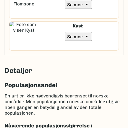
arrow_drop_down
Se mer
Kyst
arrow_drop_down
Se mer
Detaljer
Populasjonsandel
En art er ikke nødvendigvis begrenset til norske
områder. Men populasjonen i norske områder utgjør
noen ganger en betydelig andel av den totale
populasjonen.
Nåværende populasjonsstørrelse i