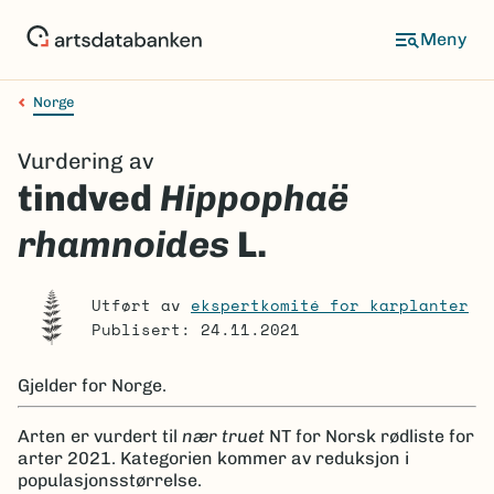
Hopp
til
Meny
hovedinnhold
Norge
Navigasjonssti
Vurdering av
tindved
Hippophaë
rhamnoides
L.
Utført av
ekspertkomité for karplanter
Publisert: 24.11.2021
Gjelder for
Norge.
Arten er
vurdert til
nær truet
NT
for Norsk rødliste for
arter 2021.
Kategorien kommer av reduksjon i
populasjonsstørrelse.