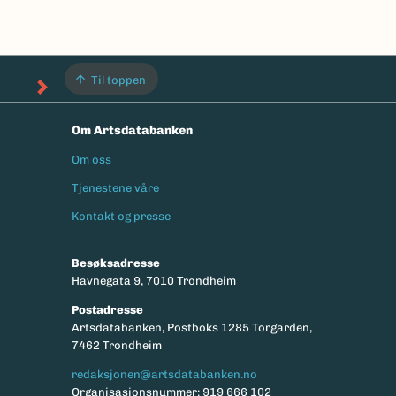
Til toppen
Om Artsdatabanken
Om oss
Footermeny
Tjenestene våre
Kontakt og presse
Besøksadresse
Havnegata 9, 7010 Trondheim
Postadresse
Artsdatabanken, Postboks 1285 Torgarden,
7462 Trondheim
redaksjonen@artsdatabanken.no
Organisasjonsnummer: 919 666 102