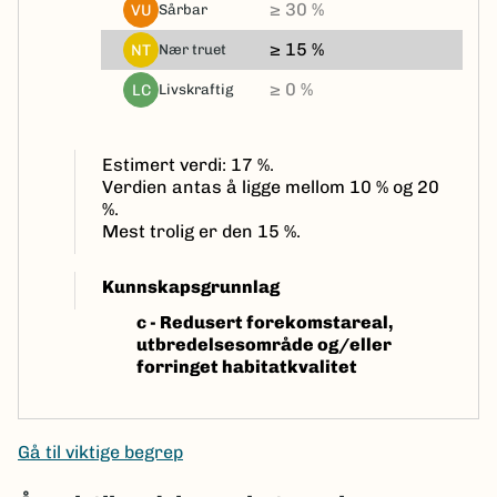
≥ 30 %
VU
sårbar
≥ 15 %
NT
nær truet
≥ 0 %
LC
livskraftig
Estimert verdi: 17 %.
Verdien antas å ligge mellom 10 % og 20
%.
Mest trolig er den 15 %.
Kunnskapsgrunnlag
c -
Redusert forekomstareal,
utbredelsesområde og/eller
forringet habitatkvalitet
Gå til viktige begrep