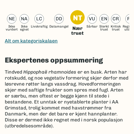
NT
NE
NA
LC
DD
VU
EN
CR
RE
Ikke
Ikke
Livskraftig
Datamangel
Sårbar
Sterkt
Kritisk
Region
Nær
vurdert
egnet
truet
truet
utdød
truet
Alt om kategoriskalaen
Ekspertenes oppsummering
Tindved
Hippophaë rhamnoides
er en busk. Arten har
rotskudd, og noe vegetativ formering skjer derfor med
løsrevne røtter langs vassdrag. Hovedformeringen
skjer med saftige frukter som spres med fugl. Arten
er særbu, men oftest er begge kjønn til stede i
bestandene. Et unntak er nyetablerte planter i AA
Grimstad, trolig kommet med havstrømmer fra
Danmark, men der det bare er kjent hannplanter.
Disse er dermed ikke regnet med i norsk populasjon
(utbredelsesområde).