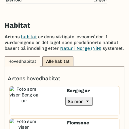
Habitat
Artens
habitat
er dens viktigste leveområder. I
vurderingene er det laget noen predefinerte habitat
basert på inndeling etter
Natur i Norge (NiN)
systemet.
Hovedhabitat
Alle habitat
Artens hovedhabitat
Berg og ur
arrow_drop_down
Se mer
Flomsone