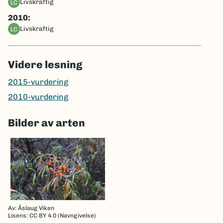
livskraftig
LC
2010:
livskraftig
LC
Videre lesning
2015-vurdering
2010-vurdering
Bilder av arten
Av: Åslaug Viken
Lisens: CC BY 4.0 (Navngivelse)