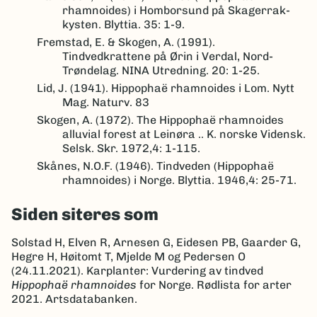
rhamnoides) i Homborsund på Skagerrak-
kysten. Blyttia. 35: 1-9.
Fremstad, E. & Skogen, A. (1991).
Tindvedkrattene på Ørin i Verdal, Nord-
Trøndelag. NINA Utredning. 20: 1-25.
Lid, J. (1941). Hippophaë rhamnoides i Lom. Nytt
Mag. Naturv. 83
Skogen, A. (1972). The Hippophaë rhamnoides
alluvial forest at Leinøra .. K. norske Vidensk.
Selsk. Skr. 1972,4: 1-115.
Skånes, N.O.F. (1946). Tindveden (Hippophaë
rhamnoides) i Norge. Blyttia. 1946,4: 25-71.
Siden siteres som
Solstad H, Elven R, Arnesen G, Eidesen PB, Gaarder G,
Hegre H, Høitomt T, Mjelde M og Pedersen O
(24.11.2021). Karplanter: Vurdering av tindved
Hippophaë rhamnoides
for Norge. Rødlista for arter
2021. Artsdatabanken.