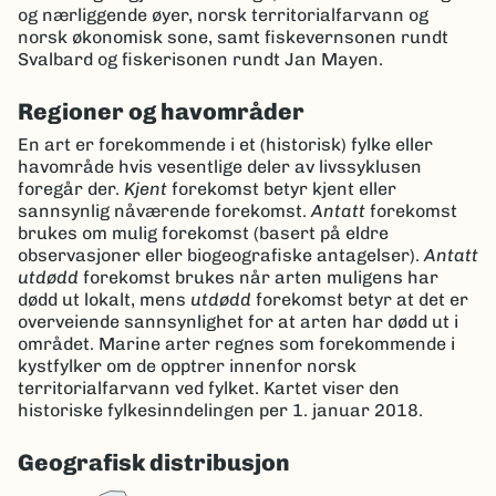
og nærliggende øyer, norsk territorialfarvann og
norsk økonomisk sone, samt fiskevernsonen rundt
Svalbard og fiskerisonen rundt Jan Mayen.
Regioner og havområder
En art er forekommende i et (historisk) fylke eller
havområde hvis vesentlige deler av livssyklusen
foregår der.
Kjent
forekomst betyr kjent eller
sannsynlig nåværende forekomst.
Antatt
forekomst
brukes om mulig forekomst (basert på eldre
observasjoner eller biogeografiske antagelser).
Antatt
utdødd
forekomst brukes når arten muligens har
dødd ut lokalt, mens
utdødd
forekomst betyr at det er
overveiende sannsynlighet for at arten har dødd ut i
området. Marine arter regnes som forekommende i
kystfylker om de opptrer innenfor norsk
territorialfarvann ved fylket. Kartet viser den
historiske fylkesinndelingen per 1. januar 2018.
Geografisk distribusjon