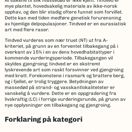
Årsakene til slik massedød er ikke kjent. Tindved er
mye plantet, hovedsakelig materiale av ikke-norsk
opphav, og den blir stadig oftere funnet som forvillet.
Dette kan med tiden medføre genetisk forurensning
av hjemlige delpopulasjoner. Tindved er en eurasiatisk
art med flere raser.
Tindved vurderes som nær truet (NT) ut fra A-
kriteriet, på grunn av en forventet tilbakegang på i
overkant av 15% i en av dens hovedhabitattyper i
kommende vurderingsperiode. Tilbakegangen vil
skyldes gjengroing; tindved er en ekstremt
lyskrevende art som raskt forsvinner ved gjengroing
med kratt. Forekomstene i rasmark og brattere berg,
og i fjellet, er trolig tryggere. Betydningen av
massedød på strand- og vasskantlokaliteteter er
vanskelig å vurdere. Dette er en oppgradering fra
livskraftig (LC) i forrige vurderingsrunde, på grunn av
nye opplysninger om tilbakegang og gjengroing.
Forklaring på kategori