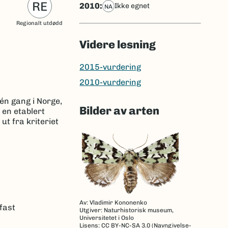
RE
2010:
ikke egnet
NA
Regionalt utdødd
Videre lesning
2015-vurdering
2010-vurdering
 én gang i Norge,
Bilder av arten
 en etablert
t fra kriteriet
Av: Vladimir Kononenko
fast
Utgiver: Naturhistorisk museum,
Universitetet i Oslo
Lisens: CC BY-NC-SA 3.0 (Navngivelse-