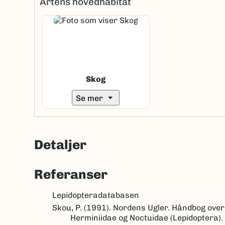
Artens hovedhabitat
Skog
arrow_drop_down
Se mer
Detaljer
Referanser
Lepidopteradatabasen
Skou, P. (1991). Nordens Ugler. Håndbog over
Herminiidae og Noctuidae (Lepidoptera).