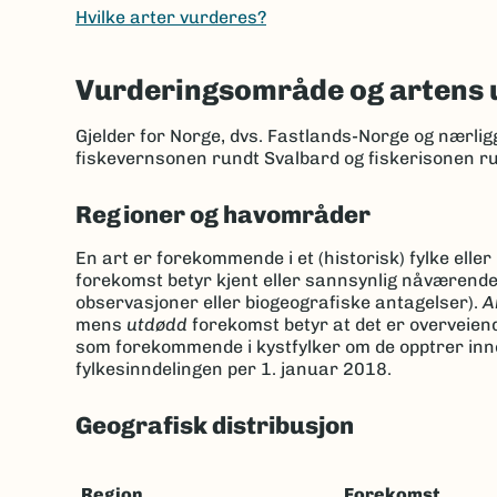
Hvilke arter vurderes?
Vurderingsområde og artens 
Gjelder for Norge, dvs. Fastlands-Norge og nærli
fiskevernsonen rundt Svalbard og fiskerisonen r
Regioner og havområder
En art er forekommende i et (historisk) fylke elle
forekomst betyr kjent eller sannsynlig nåværend
observasjoner eller biogeografiske antagelser).
A
mens
utdødd
forekomst betyr at det er overveien
som forekommende i kystfylker om de opptrer innen
fylkesinndelingen per 1. januar 2018.
Geografisk distribusjon
Region
Forekomst