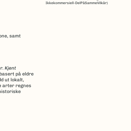
Ikkekommersiell-DelPåSammeVilkår)
sone, samt
er.
Kjent
basert på eldre
 ut lokalt,
e arter regnes
historiske