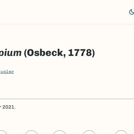
pium
(Osbeck, 1778)
fugler
r 2021.