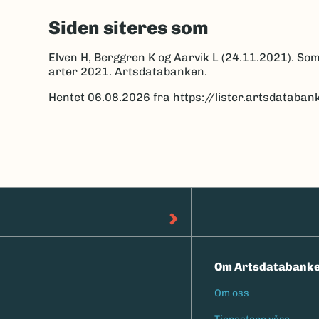
Siden siteres som
Elven H, Berggren K og Aarvik L (24.11.2021). So
arter 2021. Artsdatabanken.
Hentet 06.08.2026 fra https://lister.artsdatab
Om Artsdatabank
Om oss
Footermen