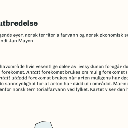
utbredelse
ggende øyer, norsk territorialfarvann og norsk økonomisk 
undt Jan Mayen.
r havområde hvis vesentlige deler av livssyklusen foregår d
e forekomst.
Antatt
forekomst brukes om mulig forekomst (
ntatt utdødd
forekomst brukes når arten muligens har dødd
de sannsynlighet for at arten har dødd ut i området. Marin
for norsk territorialfarvann ved fylket. Kartet viser den 