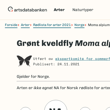
Hopp
til
Arter
Naturtyper
hovedinnhold
Forside
Arter
Rødlista for arter 2021
Norge
Moma alpium
Navigasjonssti
Grønt kveldfly
Moma al
Utført av
ekspertkomité for sommer
Publisert: 24.11.2021
Gjelder for
Norge.
Arten er
ikke egnet
NA
for Norsk rødliste for arte