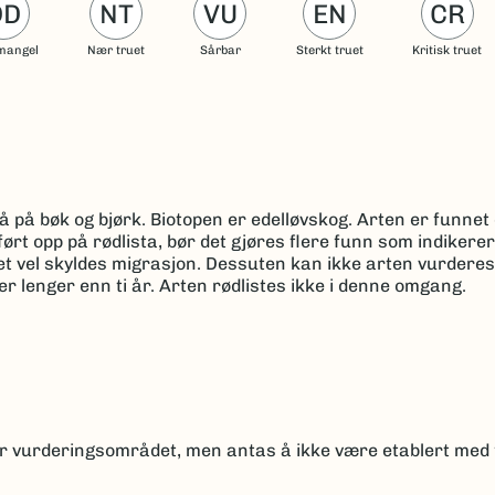
DD
NT
VU
EN
CR
mangel
Nær truet
Sårbar
Sterkt truet
Kritisk truet
 på bøk og bjørk. Biotopen er edelløvskog. Arten er funnet
rt opp på rødlista, bør det gjøres flere funn som indikerer
t vel skyldes migrasjon. Dessuten kan ikke arten vurderes u
 lenger enn ti år. Arten rødlistes ikke i denne omgang.
or vurderingsområdet, men antas å ikke være etablert med 