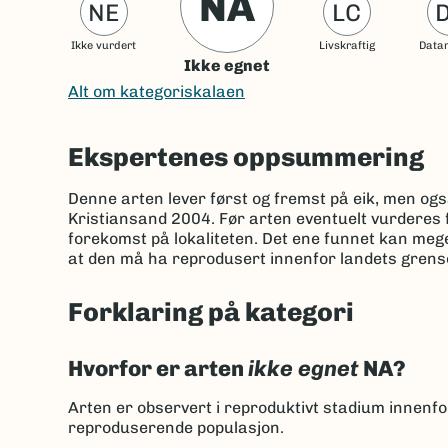
NA
NE
LC
Ikke vurdert
Livskraftig
Data
Ikke egnet
Alt om kategoriskalaen
Ekspertenes oppsummering
Denne arten lever først og fremst på eik, men også
Kristiansand 2004. Før arten eventuelt vurderes fø
forekomst på lokaliteten. Det ene funnet kan mege
at den må ha reprodusert innenfor landets grenser
Forklaring på kategori
Hvorfor er arten
ikke egnet
NA?
Arten er observert i reproduktivt stadium innenf
reproduserende populasjon.