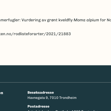
mmerfugler: Vurdering av grønt kveldfly
Moma alpium
for No
anken.no/rodlisteforarter/2021/21883
en
Besøksadresse
Havnegata 9, 7010 Trondheim
Postadresse
y