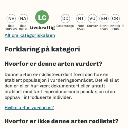
LC
NE
NA
DD
NT
VU
EN
CR
Ikke
Ikke
Datamangel
Nær
Sårbar
Sterkt
Kritisk
Reg
Livskraftig
vurdert
egnet
truet
truet
truet
ut
Alt om kategoriskalaen
Forklaring på kategori
Hvorfor er denne arten vurdert?
Denne arten er rødlistevurdert fordi den har en
etablert populasjon i vurderingsområdet. Det vil si at
den er eller har vært dokumentert eller antatt
etablert med fast reproduserende populasjon uten
opphav i introduserte individer.
Hvilke arter vurderes?
Hvorfor er ikke denne arten rødlistet?