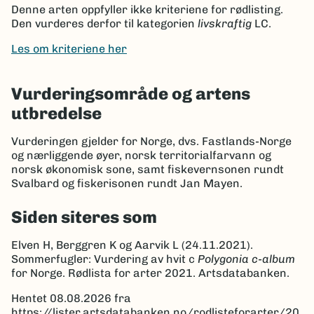
Denne arten oppfyller ikke kriteriene for rødlisting.
Den vurderes derfor til kategorien
livskraftig
LC.
Les om kriteriene her
Vurderingsområde og artens
utbredelse
Vurderingen gjelder for Norge, dvs. Fastlands-Norge
og nærliggende øyer, norsk territorialfarvann og
norsk økonomisk sone, samt fiskevernsonen rundt
Svalbard og fiskerisonen rundt Jan Mayen.
Siden siteres som
Elven H, Berggren K og Aarvik L (24.11.2021).
Sommerfugler: Vurdering av hvit c
Polygonia c-album
for Norge. Rødlista for arter 2021. Artsdatabanken.
Hentet 08.08.2026 fra
https://lister.artsdatabanken.no/rodlisteforarter/20