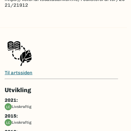
21/21912
Til artssiden
Utvikling
2021:
livskraftig
LC
2015:
livskraftig
LC