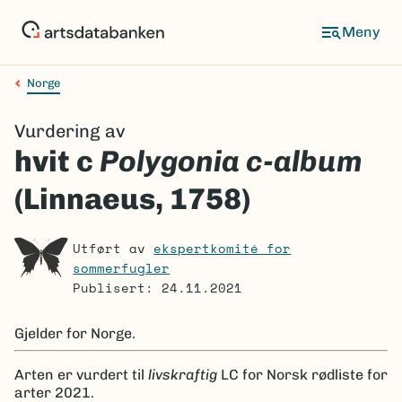
Hopp
til
Meny
hovedinnhold
Norge
Navigasjonssti
Vurdering av
hvit c
Polygonia c-album
(Linnaeus, 1758)
Utført av
ekspertkomité for
sommerfugler
Publisert: 24.11.2021
Gjelder for
Norge.
Arten er
vurdert til
livskraftig
LC
for Norsk rødliste for
arter 2021.