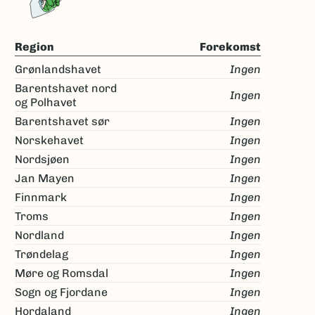
Region
Forekomst
Grønlandshavet
Ingen
Barentshavet nord
Ingen
og Polhavet
Barentshavet sør
Ingen
Norskehavet
Ingen
Nordsjøen
Ingen
Jan Mayen
Ingen
Finnmark
Ingen
Troms
Ingen
Nordland
Ingen
Trøndelag
Ingen
Møre og Romsdal
Ingen
Sogn og Fjordane
Ingen
Hordaland
Ingen