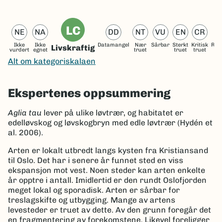
LC
NE
NA
DD
NT
VU
EN
CR
Ikke
Ikke
Datamangel
Nær
Sårbar
Sterkt
Kritisk
Reg
Livskraftig
vurdert
egnet
truet
truet
truet
ut
Alt om kategoriskalaen
Ekspertenes oppsummering
Aglia tau
lever på ulike løvtrær, og habitatet er
edelløvskog og løvskogbryn med edle løvtrær (Hydén et
al. 2006).
Arten er lokalt utbredt langs kysten fra Kristiansand
til Oslo. Det har i senere år funnet sted en viss
ekspansjon mot vest. Noen steder kan arten enkelte
år opptre i antall. Imidlertid er den rundt Oslofjorden
meget lokal og sporadisk. Arten er sårbar for
treslagskifte og utbygging. Mange av artens
levesteder er truet av dette. Av den grunn foregår det
en fragmentering av forekomstene. Likevel foreligger