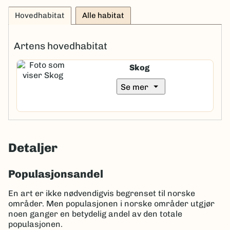
Hovedhabitat
Alle habitat
Artens hovedhabitat
Skog
arrow_drop_down
Se mer
Detaljer
Populasjonsandel
En art er ikke nødvendigvis begrenset til norske
områder. Men populasjonen i norske områder utgjør
noen ganger en betydelig andel av den totale
populasjonen.