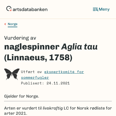
Hopp
til
Meny
hovedinnhold
Norge
Navigasjonssti
Vurdering av
naglespinner
Aglia tau
(Linnaeus, 1758)
Utført av
ekspertkomité for
sommerfugler
Publisert: 24.11.2021
Gjelder for
Norge.
Arten er
vurdert til
livskraftig
LC
for Norsk rødliste for
arter 2021.