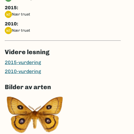
2015:
nær truet
NT
2010:
nær truet
NT
Videre lesning
2015-vurdering
2010-vurdering
Bilder av arten