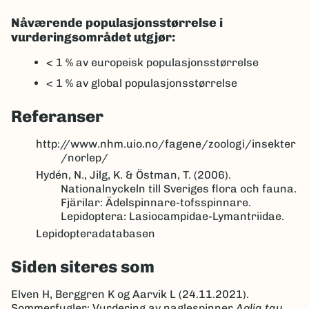
Nåværende populasjonsstørrelse i
vurderingsområdet utgjør:
< 1 %
av europeisk populasjonsstørrelse
< 1 %
av global populasjonsstørrelse
Referanser
http://www.nhm.uio.no/fagene/zoologi/insekter
/norlep/
Hydén, N., Jilg, K. & Östman, T. (2006).
Nationalnyckeln till Sveriges flora och fauna.
Fjärilar: Ädelspinnare-tofsspinnare.
Lepidoptera: Lasiocampidae-Lymantriidae.
Lepidopteradatabasen
Siden siteres som
Elven H, Berggren K og Aarvik L (24.11.2021).
Sommerfugler: Vurdering av naglespinner
Aglia tau