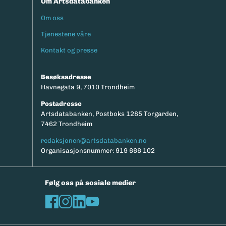
Om Artsdatabanken
Om oss
Footermeny
Tjenestene våre
Kontakt og presse
Besøksadresse
Havnegata 9, 7010 Trondheim
Postadresse
Artsdatabanken, Postboks 1285 Torgarden,
7462 Trondheim
redaksjonen@artsdatabanken.no
Organisasjonsnummer: 919 666 102
Følg oss på sosiale medier