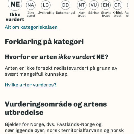
NE
NA
LC
DD
NT
VU
EN
CR
R
Ikke
Livskraftig
Datamangel
Nær
Sårbar
Sterkt
Kritisk
Regio
Ikke
egnet
truet
truet
truet
utdø
vurdert
Alt om kategoriskalaen
Forklaring på kategori
Hvorfor er arten
ikke vurdert
NE?
Arten er ikke forsøkt rødlistevurdert på grunn av
svært mangelfull kunnskap.
Hvilke arter vurderes?
Vurderingsområde og artens
utbredelse
Gjelder for Norge, dvs. Fastlands-Norge og
nærliggende øyer, norsk territorialfarvann og norsk