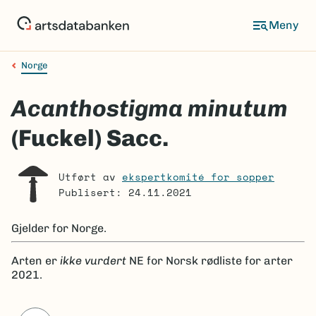
Hopp
til
Meny
hovedinnhold
Norge
Navigasjonssti
Acanthostigma minutum
(Fuckel) Sacc.
Utført av
ekspertkomité for sopper
Publisert: 24.11.2021
Gjelder for
Norge.
Arten er
ikke vurdert
NE
for Norsk rødliste for arter
2021.