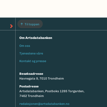
Til toppen
Om Artsdatabanken
Om oss
Footermeny
Tjenestene våre
Kontakt og presse
Besøksadresse
Havnegata 9, 7010 Trondheim
Postadresse
Artsdatabanken, Postboks 1285 Torgarden,
7462 Trondheim
redaksjonen@artsdatabanken.no