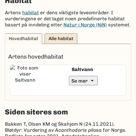
Habitat
Artens
habitat
er dens viktigste leveområder. I
vurderingene er det laget noen predefinerte habitat
basert på inndeling etter
Natur i Norge (NiN)
systemet.
Hovedhabitat
Alle habitat
Artens hovedhabitat
Saltvann
arrow_drop_down
Se mer
Siden siteres som
Bakken T, Olsen KM og Skahjem N (24.11.2021).
Bløtdyr: Vurdering av
Acanthodoris pilosa
for Norge.