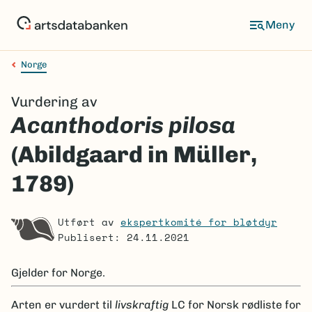
Hopp
til
Meny
hovedinnhold
Norge
Navigasjonssti
Vurdering av
Acanthodoris pilosa
(Abildgaard in Müller,
1789)
Utført av
ekspertkomité for bløtdyr
Publisert: 24.11.2021
Gjelder for
Norge.
Arten er
vurdert til
livskraftig
LC
for Norsk rødliste for