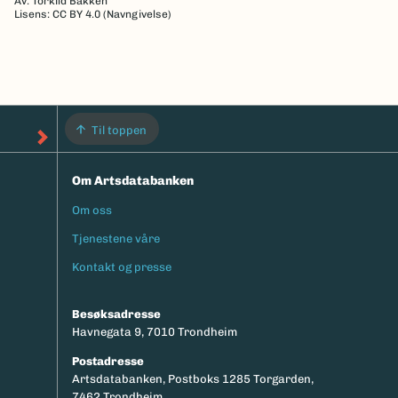
Av: Torkild Bakken
Lisens: CC BY 4.0 (Navngivelse)
Til toppen
Om Artsdatabanken
Om oss
Footermeny
Tjenestene våre
Kontakt og presse
Besøksadresse
Havnegata 9, 7010 Trondheim
Postadresse
Artsdatabanken, Postboks 1285 Torgarden,
7462 Trondheim