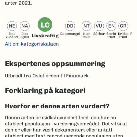
arter 2021.
LC
NE
NA
DD
NT
VU
EN
CR
Ikke
Ikke
Datamangel
Nær
Sårbar
Sterkt
Kritisk
Reg
Livskraftig
vurdert
egnet
truet
truet
truet
ut
Alt om kategoriskalaen
Ekspertenes oppsummering
Utbredt fra Oslofjorden til Finnmark.
Forklaring på kategori
Hvorfor er denne arten vurdert?
Denne arten er rødlistevurdert fordi den har en
etablert populasjon i vurderingsområdet. Det vil si at
den er eller har vært dokumentert eller antatt
etablert med fast reproduserende populasjon uten