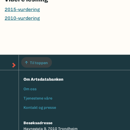
2015-vurdering
2010-vurdering
Til toppen
Om Artsdatabanken
Om oss
Footermeny
Tjenestene våre
Kontakt og presse
Besøksadresse
Havnegata 9, 7010 Trondheim