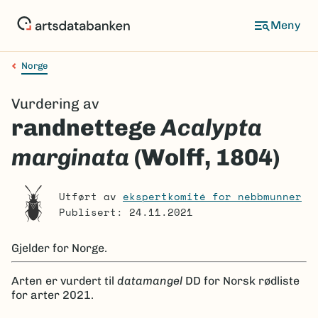
Hopp
til
Meny
hovedinnhold
Norge
Navigasjonssti
Vurdering av
randnettege
Acalypta
marginata
(Wolff, 1804)
Utført av
ekspertkomité for nebbmunner
Publisert: 24.11.2021
Gjelder for
Norge.
Arten er
vurdert til
datamangel
DD
for Norsk rødliste
for arter 2021.