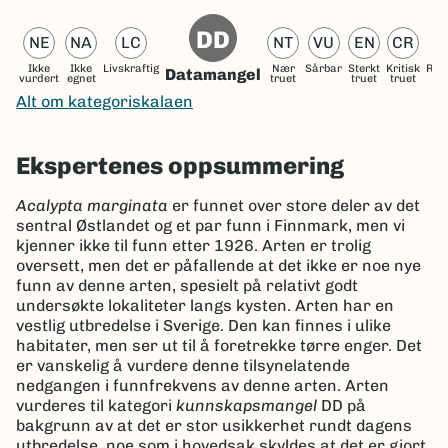
DD
NE
NA
LC
NT
VU
EN
CR
Ikke
Ikke
Livskraftig
Nær
Sårbar
Sterkt
Kritisk
Reg
Datamangel
vurdert
egnet
truet
truet
truet
ut
Alt om kategoriskalaen
Ekspertenes oppsummering
Acalypta marginata
er funnet over store deler av det
sentral Østlandet og et par funn i Finnmark, men vi
kjenner ikke til funn etter 1926. Arten er trolig
oversett, men det er påfallende at det ikke er noe nye
funn av denne arten, spesielt på relativt godt
undersøkte lokaliteter langs kysten. Arten har en
vestlig utbredelse i Sverige. Den kan finnes i ulike
habitater, men ser ut til å foretrekke tørre enger. Det
er vanskelig å vurdere denne tilsynelatende
nedgangen i funnfrekvens av denne arten. Arten
vurderes til kategori
kunnskapsmangel
DD på
bakgrunn av at det er stor usikkerhet rundt dagens
utbredelse, noe som i hovedsak skyldes at det er gjort