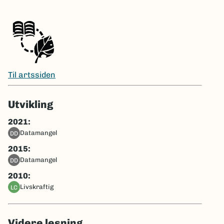
Til artssiden
Utvikling
2021:
datamangel
DD
2015:
datamangel
DD
2010:
livskraftig
LC
Videre lesning