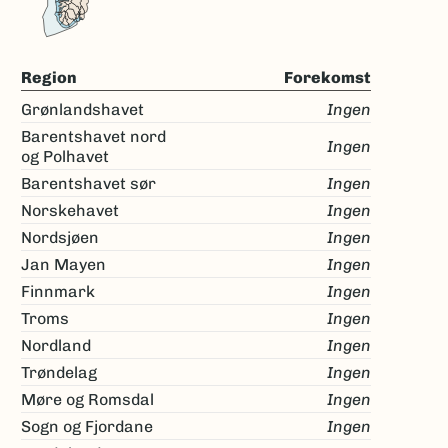
Region
Forekomst
Grønlandshavet
Ingen
Barentshavet nord
Ingen
og Polhavet
Barentshavet sør
Ingen
Norskehavet
Ingen
Nordsjøen
Ingen
Jan Mayen
Ingen
Finnmark
Ingen
Troms
Ingen
Nordland
Ingen
Trøndelag
Ingen
Møre og Romsdal
Ingen
Sogn og Fjordane
Ingen