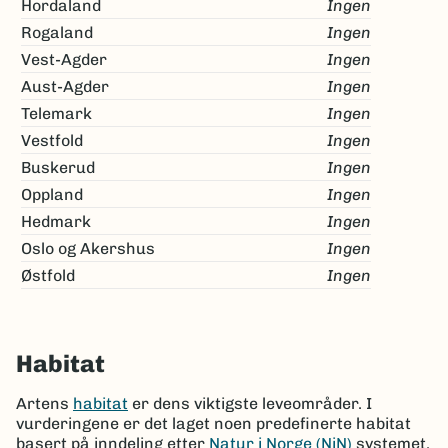
Hordaland
Ingen
Rogaland
Ingen
Vest-Agder
Ingen
Aust-Agder
Ingen
Telemark
Ingen
Vestfold
Ingen
Buskerud
Ingen
Oppland
Ingen
Hedmark
Ingen
Oslo og Akershus
Ingen
Østfold
Ingen
Habitat
Artens
habitat
er dens viktigste leveområder. I
vurderingene er det laget noen predefinerte habitat
basert på inndeling etter
Natur i Norge (NiN)
systemet.