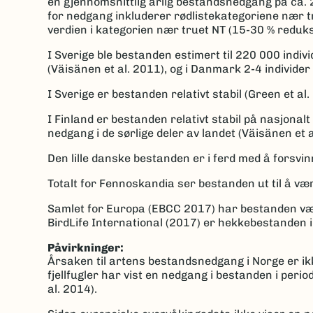
en gjennomsnittlig årlig bestandsnedgang på ca. 2
for nedgang inkluderer rødlistekategoriene nær t
verdien i kategorien nær truet NT (15-30 % reduksj
I Sverige ble bestanden estimert til 220 000 indivi
(Väisänen et al. 2011), og i Danmark 2-4 individe
I Sverige er bestanden relativt stabil (Green et 
I Finland er bestanden relativt stabil på nasjonalt
nedgang i de sørlige deler av landet (Väisänen et a
Den lille danske bestanden er i ferd med å forsvin
Totalt for Fennoskandia ser bestanden ut til å være
Samlet for Europa (EBCC 2017) har bestanden vært 
BirdLife International (2017) er hekkebestanden 
Påvirkninger:
Årsaken til artens bestandsnedgang i Norge er ikke
fjellfugler har vist en nedgang i bestanden i pe
al. 2014).