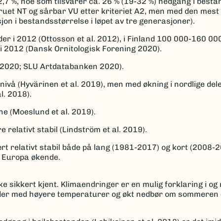
,7 %, noe som tilsvarer ca. 26 % (19-32 %) nedgang i bestan
ruet NT og sårbar VU etter kriteriet A2, men med den mest
on i bestandsstørrelse i løpet av tre generasjoner).
der i 2012 (Ottosson et al. 2012), i Finland 100 000-160 000
r i 2012 (Dansk Ornitologisk Forening 2020).
al. 2020; SLU Artdatabanken 2020).
 nivå (Hyvärinen et al. 2019), men med økning i nordlige del
l. 2018).
ne (Moeslund et al. 2019).
 relativt stabil (Lindström et al. 2019).
relativt stabil både på lang (1981-2017) og kort (2008-201
i Europa økende.
 sikkert kjent. Klimaendringer er en mulig forklaring i og 
rioder med høyere temperaturer og økt nedbør om sommeren 