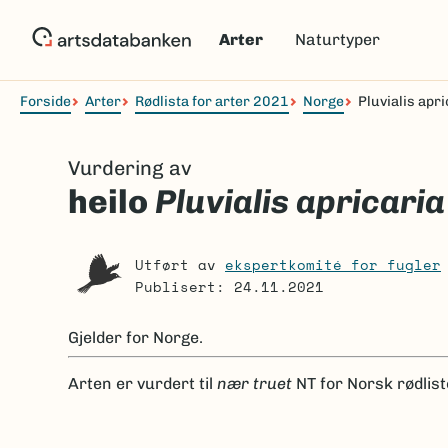
Hopp
til
Arter
Naturtyper
hovedinnhold
Forside
Arter
Rødlista for arter 2021
Norge
Pluvialis apri
Navigasjonssti
Vurdering av
heilo
Pluvialis apricaria
Utført av
ekspertkomité for fugler
Publisert: 24.11.2021
Gjelder for
Norge.
Arten er
vurdert til
nær truet
NT
for Norsk rødlist