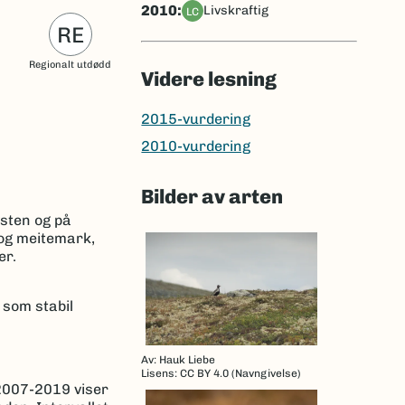
2010:
livskraftig
LC
RE
Regionalt utdødd
Videre lesning
2015-vurdering
2010-vurdering
Bilder av arten
ysten og på
 og meitemark,
er.
 som stabil
Av: Hauk Liebe
Lisens: CC BY 4.0 (Navngivelse)
2007-2019 viser