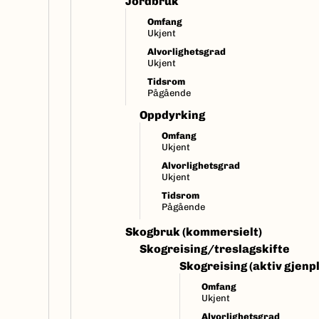
Jordbruk
Omfang
Ukjent
Alvorlighetsgrad
Ukjent
Tidsrom
Pågående
Oppdyrking
Omfang
Ukjent
Alvorlighetsgrad
Ukjent
Tidsrom
Pågående
Skogbruk (kommersielt)
Skogreising/treslagskifte
Skogreising (aktiv gjenp
Omfang
Ukjent
Alvorlighetsgrad