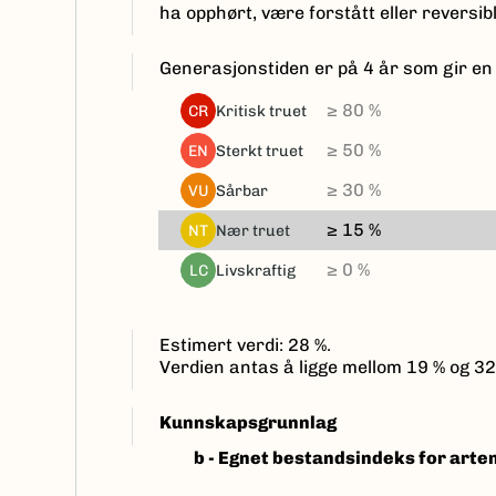
ha opphørt, være forstått eller reversibl
Generasjonstiden er på 4 år som gir en
≥ 80 %
kritisk truet
CR
≥ 50 %
sterkt truet
EN
≥ 30 %
sårbar
VU
≥ 15 %
nær truet
NT
≥ 0 %
livskraftig
LC
Estimert verdi: 28 %.
Verdien antas å ligge mellom 19 % og 32
Kunnskapsgrunnlag
b -
Egnet bestandsindeks for arte