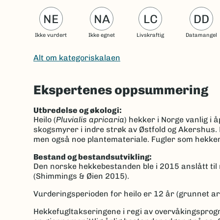
NE
NA
LC
DD
Ikke vurdert
Ikke egnet
Livskraftig
Datamangel
Alt om kategoriskalaen
Ekspertenes oppsummering
Utbredelse og økologi:
Heilo (
Pluvialis apricaria
) hekker i Norge vanlig i 
skogsmyrer i indre strøk av Østfold og Akershus. 
men også noe plantemateriale. Fugler som hekker 
Bestand og bestandsutvikling:
Den norske hekkebestanden ble i 2015 anslått til 
(Shimmings & Øien 2015).
Vurderingsperioden for heilo er 12 år (grunnet ar
Hekkefugltakseringene i regi av overvåkingsprog