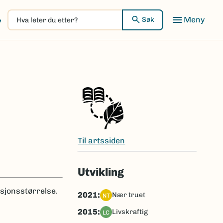
Hva
Meny
Søk
leter
du
etter?
Til artssiden
Utvikling
sjonsstørrelse.
2021:
nær truet
NT
2015:
livskraftig
LC