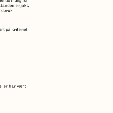
ertid mulig for
tanden er jakt,
ordbruk
rt på kriteriet
eller har vært