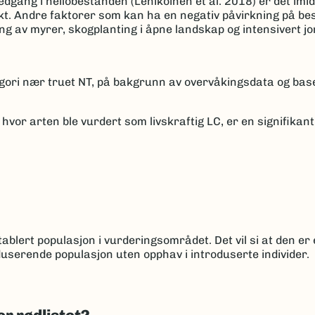
gang i heilobestanden (Lehikoinen et al. 2018) er det imidl
ekt. Andre faktorer som kan ha en negativ påvirkning på bes
ng av myrer, skogplanting i åpne landskap og intensivert j
tegori nær truet NT, på bakgrunn av overvåkingsdata og base
hvor arten ble vurdert som livskraftig LC, er en signifikant
ablert populasjon i vurderingsområdet. Det vil si at den er 
userende populasjon uten opphav i introduserte individer.