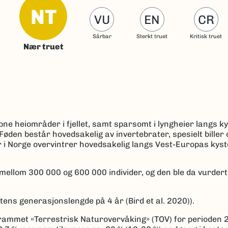
NT
VU
EN
CR
Sårbar
Sterkt truet
Kritisk truet
Nær truet
åpne heiområder i fjellet, samt sparsomt i lyngheier langs k
Føden består hovedsakelig av invertebrater, spesielt biller
i Norge overvintrer hovedsakelig langs Vest-Europas kyst
mellom 300 000 og 600 000 individer, og den ble da vurdert
tens generasjonslengde på 4 år (Bird et al. 2020)).
rammet «Terrestrisk Naturovervåking» (TOV) for perioden 