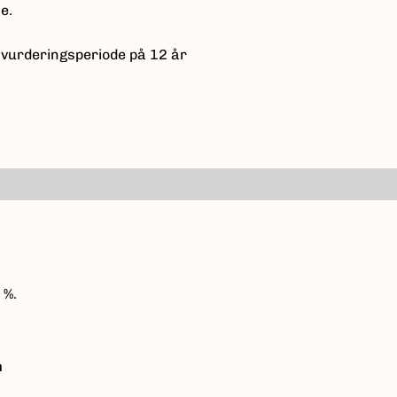
e.
 vurderingsperiode på 12 år
 %.
n