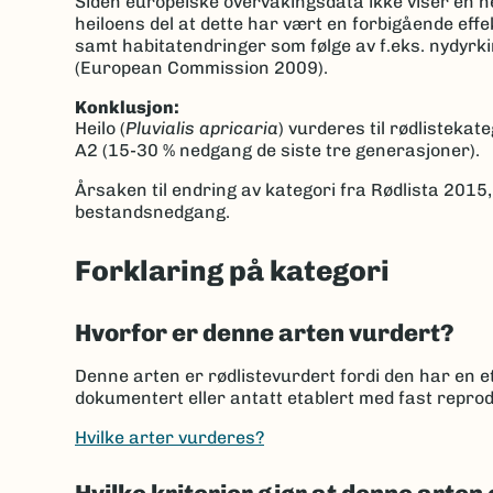
Siden europeiske overvåkingsdata ikke viser en ned
heiloens del at dette har vært en forbigående eff
samt habitatendringer som følge av f.eks. nydyrki
(European Commission 2009).
Konklusjon:
Heilo (
Pluvialis apricaria
) vurderes til rødlisteka
A2 (15-30 % nedgang de siste tre generasjoner).
Årsaken til endring av kategori fra Rødlista 2015, 
bestandsnedgang.
Forklaring på kategori
Hvorfor er denne arten vurdert?
Denne arten er rødlistevurdert fordi den har en et
dokumentert eller antatt etablert med fast reprod
Hvilke arter vurderes?