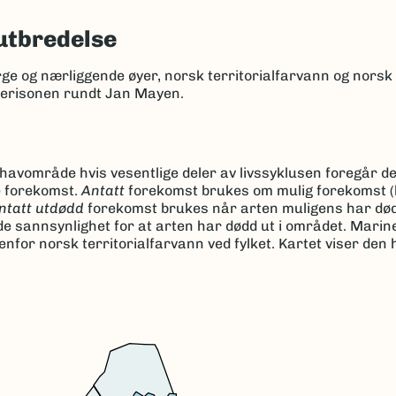
utbredelse
rge og nærliggende øyer, norsk territorialfarvann og nors
kerisonen rundt Jan Mayen.
r havområde hvis vesentlige deler av livssyklusen foregår d
e forekomst.
Antatt
forekomst brukes om mulig forekomst (
ntatt utdødd
forekomst brukes når arten muligens har dødd
de sannsynlighet for at arten har dødd ut i området. Marin
for norsk territorialfarvann ved fylket. Kartet viser den 