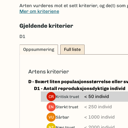
Arten vurderes mot et sett kriterier, og de(t) som 
Mer om kriteriene
Gjeldende kriterier
D1
Oppsummering
Full liste
Artens kriterier
D - Svært liten populasjonsstørrelse eller 
D1 - Antall reproduksjonsdyktige individ
< 50 individ
kritisk truet
CR
< 250 individ
sterkt truet
EN
< 1000 individ
sårbar
VU
< 2000 individ
nær truet
NT