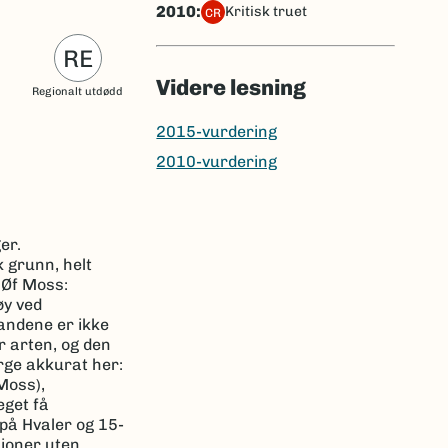
2010:
kritisk truet
CR
RE
Videre lesning
Regionalt utdødd
2015-vurdering
2010-vurdering
er.
k grunn, helt
 Øf Moss:
øy ved
tandene er ikke
r arten, og den
rge akkurat her:
 Moss),
eget få
 på Hvaler og 15-
sjoner uten