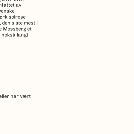
mfattet av
svenske
ørk solrose
, den siste mest i
se Mossberg et
r nokså langt
.
eller har vært