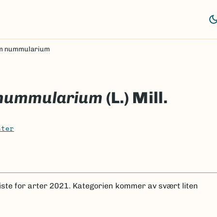
m nummularium
 nummularium
(L.) Mill.
nter
iste for arter 2021.
Kategorien kommer av svært liten
.