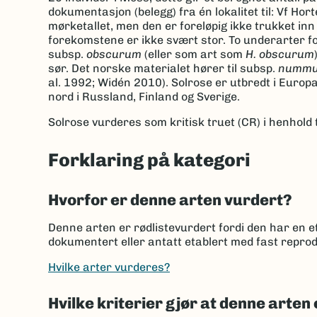
dokumentasjon (belegg) fra én lokalitet til: Vf H
mørketallet, men den er foreløpig ikke trukket in
forekomstene er ikke svært stor. To underarter f
subsp.
obscurum
(eller som art som
H. obscurum
sør. Det norske materialet hører til subsp.
nummu
al. 1992; Widén 2010). Solrose er utbredt i Europ
nord i Russland, Finland og Sverige.
Solrose vurderes som kritisk truet (CR) i henhold t
Forklaring på kategori
Hvorfor er denne arten vurdert?
Denne arten er rødlistevurdert fordi den har en et
dokumentert eller antatt etablert med fast reprod
Hvilke arter vurderes?
Hvilke kriterier gjør at denne arten 