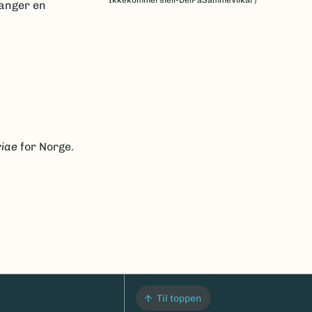
Ikkekommersiell-DelPåSammeVilkår)
ganger en
iae
for Norge.
Til toppen