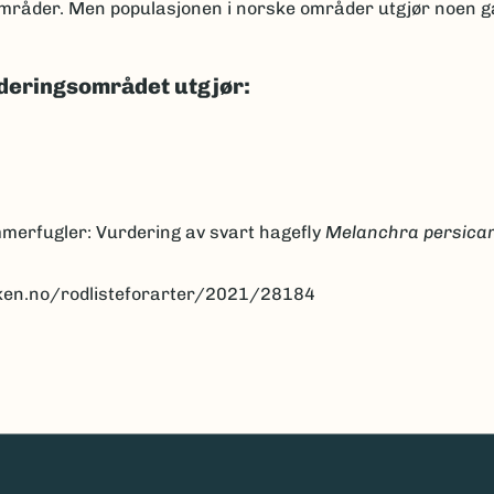
 områder. Men populasjonen i norske områder utgjør noen 
deringsområdet utgjør:
mmerfugler: Vurdering av svart hagefly
Melanchra persicar
anken.no/rodlisteforarter/2021/28184