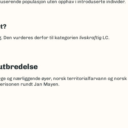
userende populasjon uten opphav i introduserte individer.
et?
ng. Den vurderes derfor til kategorien
livskraftig
LC.
utbredelse
rge og nærliggende øyer, norsk territorialfarvann og nors
kerisonen rundt Jan Mayen.