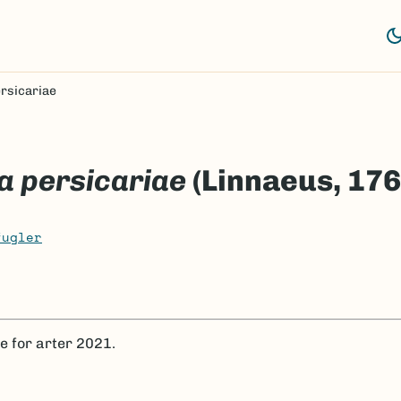
rsicariae
 persicariae
(Linnaeus, 176
fugler
te for arter 2021.