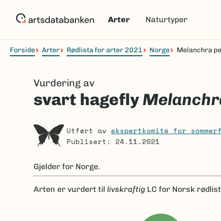
Hopp
til
Arter
Naturtyper
hovedinnhold
Forside
Arter
Rødlista for arter 2021
Norge
Melanchra pe
Navigasjonssti
Vurdering av
svart hagefly
Melanchra
Utført av
ekspertkomité for sommer
Publisert: 24.11.2021
Gjelder for
Norge.
Arten er
vurdert til
livskraftig
LC
for Norsk rødlis