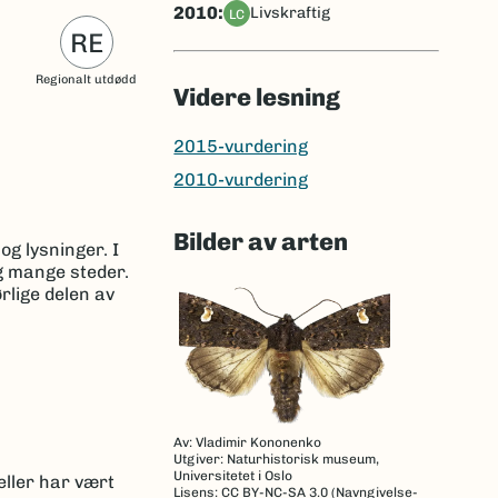
2010:
livskraftig
LC
RE
Regionalt utdødd
Videre lesning
2015-vurdering
2010-vurdering
Bilder av arten
og lysninger. I
ig mange steder.
rlige delen av
Av: Vladimir Kononenko
Utgiver: Naturhistorisk museum,
Universitetet i Oslo
eller har vært
Lisens: CC BY-NC-SA 3.0 (Navngivelse-