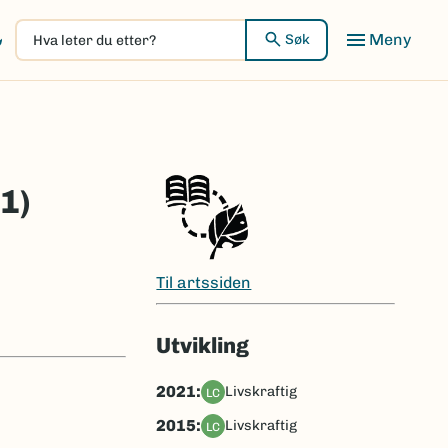
Hva
Meny
Søk
leter
du
etter?
1)
Til artssiden
Utvikling
2021:
livskraftig
LC
2015:
livskraftig
LC