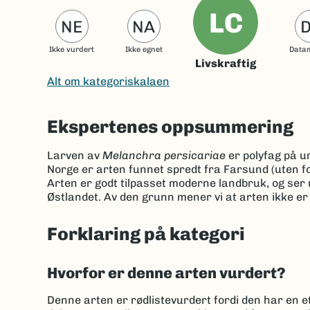
LC
NE
NA
Ikke vurdert
Ikke egnet
Data
Livskraftig
Alt om kategoriskalaen
Ekspertenes oppsummering
Larven av
Melanchra persicariae
er polyfag på ur
Norge er arten funnet spredt fra Farsund (uten fo
Arten er godt tilpasset moderne landbruk, og ser ut
Østlandet. Av den grunn mener vi at arten ikke er ut
Forklaring på kategori
Hvorfor er denne arten vurdert?
Denne arten er rødlistevurdert fordi den har en et