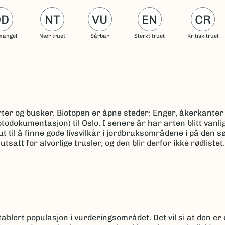
DD
NT
VU
EN
CR
mangel
Nær truet
Sårbar
Sterkt truet
Kritisk truet
ter og busker. Biotopen er åpne steder: Enger, åkerkanter 
todokumentasjon) til Oslo. I senere år har arten blitt vanl
 til å finne gode livsvilkår i jordbruksområdene i på den sø
satt for alvorlige trusler, og den blir derfor ikke rødlistet.
ablert populasjon i vurderingsområdet. Det vil si at den er 