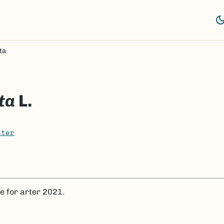
ta
ta
L.
nter
te for arter 2021.