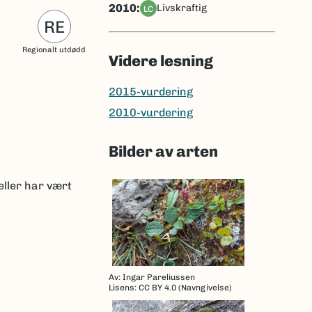
2010:
livskraftig
LC
RE
Regionalt utdødd
Videre lesning
2015-vurdering
2010-vurdering
Bilder av arten
eller har vært
Av: Ingar Pareliussen
Lisens: CC BY 4.0 (Navngivelse)