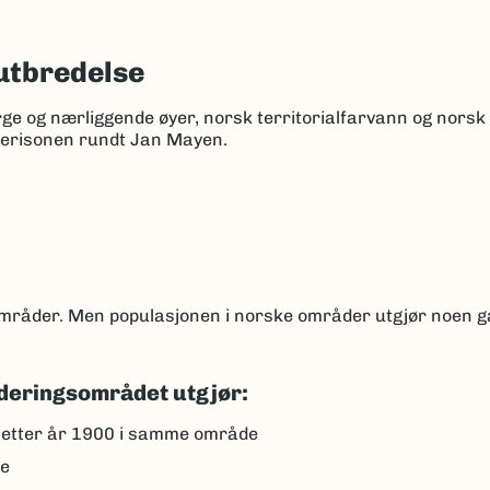
utbredelse
rge og nærliggende øyer, norsk territorialfarvann og nors
kerisonen rundt Jan Mayen.
 områder. Men populasjonen i norske områder utgjør noen 
deringsområdet utgjør:
 etter år 1900 i samme område
se