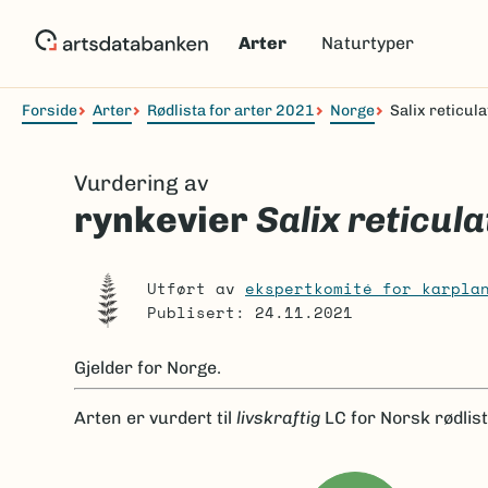
Hopp
til
Arter
Naturtyper
hovedinnhold
Forside
Arter
Rødlista for arter 2021
Norge
Salix reticula
Navigasjonssti
Vurdering av
rynkevier
Salix reticula
Utført av
ekspertkomité for karpla
Publisert: 24.11.2021
Gjelder for
Norge.
Arten er
vurdert til
livskraftig
LC
for Norsk rødlis