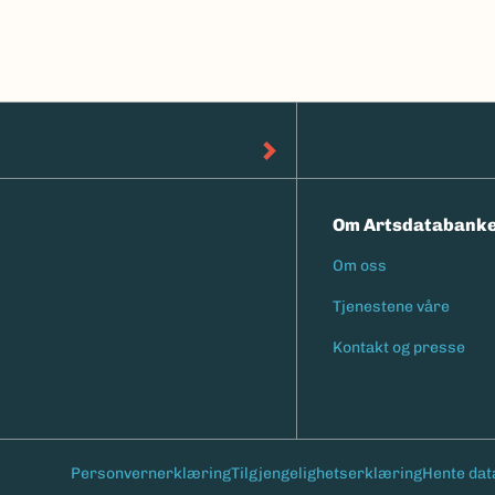
Om Artsdatabank
Om oss
Footermen
Tjenestene våre
Kontakt og presse
Personvernerklæring
Tilgjengelighetserklæring
Hente dat