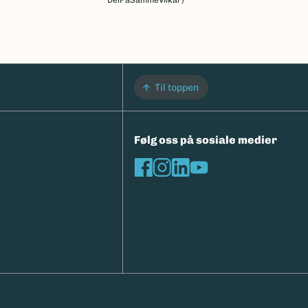
DelPåSammeVilkår)
Til toppen
Følg oss på sosiale medier