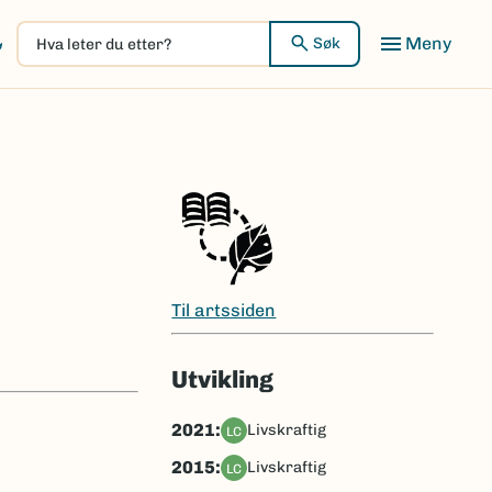
Hva
Meny
Søk
leter
du
etter?
Til artssiden
Utvikling
2021:
livskraftig
LC
2015:
livskraftig
LC