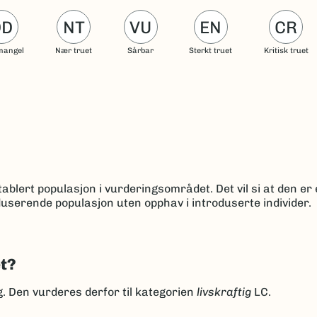
DD
NT
VU
EN
CR
mangel
Nær truet
Sårbar
Sterkt truet
Kritisk truet
ablert populasjon i vurderingsområdet. Det vil si at den er 
userende populasjon uten opphav i introduserte individer.
et?
ng. Den vurderes derfor til kategorien
livskraftig
LC.