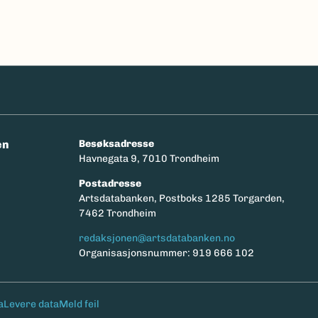
en
Besøksadresse
Havnegata 9, 7010 Trondheim
Postadresse
y
Artsdatabanken, Postboks 1285 Torgarden,
7462 Trondheim
redaksjonen@artsdatabanken.no
Organisasjonsnummer: 919 666 102
a
Levere data
Meld feil