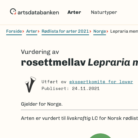
Hopp
til
Arter
Naturtyper
hovedinnhold
Forside
Arter
Rødlista for arter 2021
Norge
Lepraria me
Navigasjonssti
Vurdering av
rosettmellav
Lepraria
Utført av
ekspertkomité for laver
Publisert: 24.11.2021
Gjelder for
Norge.
Arten er
vurdert til
livskraftig
LC
for Norsk rødlis