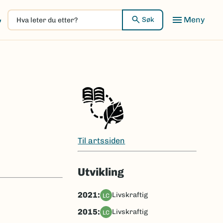
Hva
Meny
Søk
leter
du
etter?
Til artssiden
Utvikling
2021:
livskraftig
LC
2015:
livskraftig
LC