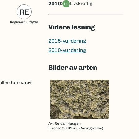
2010:
livskraftig
LC
RE
Regionalt utdødd
Videre lesning
2015-vurdering
2010-vurdering
Bilder av arten
eller har vært
Av: Reidar Haugan
Lisens: CC BY 4.0 (Navngivelse)