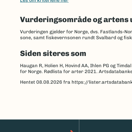
Les om kriteriene her
Vurderingsområde og artens 
Vurderingen gjelder for Norge, dvs. Fastlands-No
sone, samt fiskevernsonen rundt Svalbard og fis
Siden siteres som
Haugan R, Holien H, Hovind AA, Ihlen PG og Timdal
for Norge. Rødlista for arter 2021. Artsdatabank
Hentet 08.08.2026 fra https://lister.artsdatab