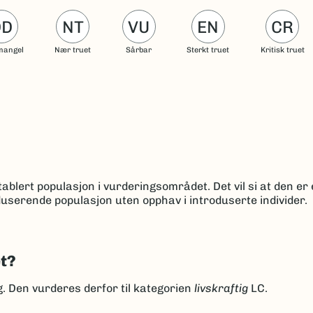
DD
NT
VU
EN
CR
mangel
Nær truet
Sårbar
Sterkt truet
Kritisk truet
ablert populasjon i vurderingsområdet. Det vil si at den er 
userende populasjon uten opphav i introduserte individer.
et?
ng. Den vurderes derfor til kategorien
livskraftig
LC.