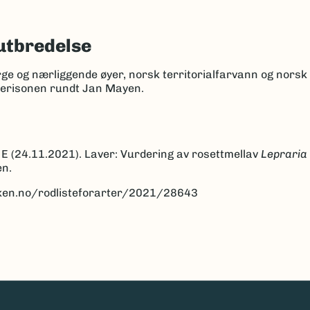
utbredelse
rge og nærliggende øyer, norsk territorialfarvann og nors
kerisonen rundt Jan Mayen.
 E (24.11.2021). Laver: Vurdering av rosettmellav
Leprari
en.
anken.no/rodlisteforarter/2021/28643