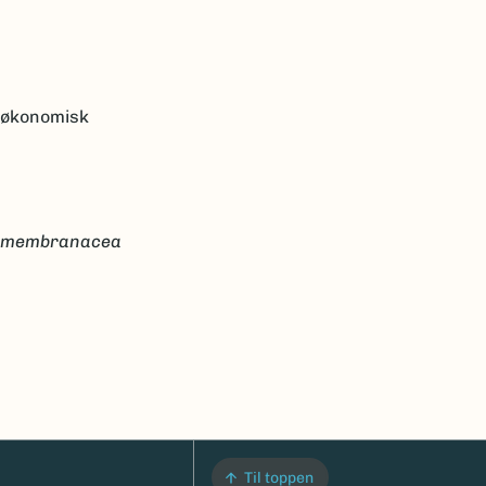
k økonomisk
a membranacea
Til toppen