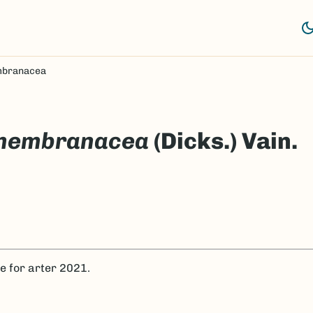
mbranacea
 membranacea
(Dicks.) Vain.
te for arter 2021.