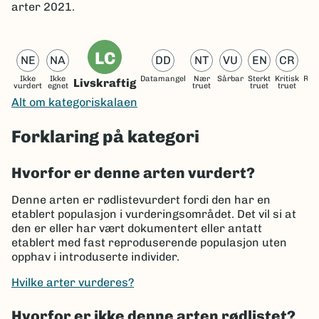
arter 2021.
LC
NE
NA
DD
NT
VU
EN
CR
Ikke
Ikke
Datamangel
Nær
Sårbar
Sterkt
Kritisk
Reg
Livskraftig
vurdert
egnet
truet
truet
truet
ut
Alt om kategoriskalaen
Forklaring på kategori
Hvorfor er denne arten vurdert?
Denne arten er rødlistevurdert fordi den har en
etablert populasjon i vurderingsområdet. Det vil si at
den er eller har vært dokumentert eller antatt
etablert med fast reproduserende populasjon uten
opphav i introduserte individer.
Hvilke arter vurderes?
Hvorfor er ikke denne arten rødlistet?