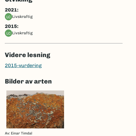
2021:
livskraftig
LC
2015:
livskraftig
LC
Videre lesning
2015-vurdering
Bilder av arten
Av: Einar Timdal