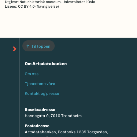
Utgiver: Naturhistorisk museum, Universitetet i Oslo
Lisens: CC BY 4.0 (Navngivelse)
Til toppen
Om Artsdatabanken
Om oss
Footermeny
Tjenestene våre
Kontakt og presse
Besøksadresse
Havnegata 9, 7010 Trondheim
Postadresse
Artsdatabanken, Postboks 1285 Torgarden,