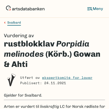
Hopp
til
Meny
hovedinnhold
Svalbard
Navigasjonssti
Vurdering av
rustblokklav
Porpidia
melinodes
(Körb.) Gowan
& Ahti
Utført av
ekspertkomité for laver
Publisert: 24.11.2021
Gjelder for
Svalbard.
Arten er
vurdert til
livskraftig
LC
for Norsk rødliste for