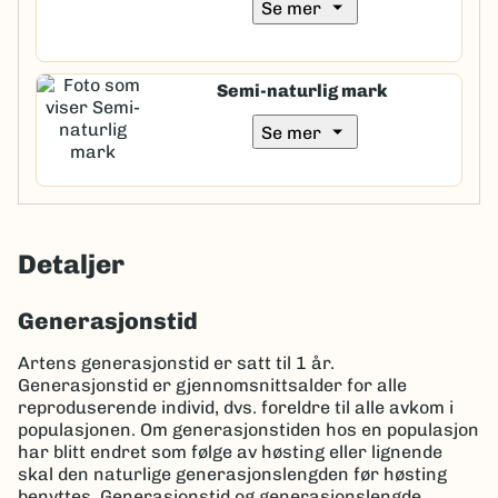
arrow_drop_down
Se mer
Semi-naturlig mark
arrow_drop_down
Se mer
Detaljer
Generasjonstid
Artens generasjonstid er satt til 1 år.
Generasjonstid er gjennomsnittsalder for alle
reproduserende individ, dvs. foreldre til alle avkom i
populasjonen. Om generasjonstiden hos en populasjon
har blitt endret som følge av høsting eller lignende
skal den naturlige generasjonslengden før høsting
benyttes. Generasjonstid og generasjonslengde