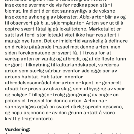
insektene svermer delvis før rødknappen står i
blomst. Imidlertid er det sannsynligvis de voksne
insektene avhengig av blomster.
Abia
-arter blir av og
til observert på bl.a. skjermplanter. Arten ser ut til å
opptre svært fåtallig på lokalitetene. Mørketallet er
satt lavt fordi stor leteaktivitet ikke har resultert i
mange nye funn. Det er imidlertid vanskelig å definere
en direkte pågående trussel mot denne arten, men
siden forekomstene er svært få, til tross for at
vertsplanten er vanlig og utbredt, og at de fleste funn
er gjort i tilknytning til kulturlandskapet, vurderes
arten som særlig sårbar ovenfor ødeleggelser av
artens habitat. Habitater innenfor
utbredelsesområdet der arten er kjent, er generelt
utsatt for press av ulike slag, som utbygging av veier
og boliger. I tillegg er trolig gjengroing av enger en
potensiell trussel for denne arten. Arten har
sannsynligvis også en svært dårlig spredningsevne,
og populasjonene er av den grunn antatt å være
kraftig fragmenterte.
Vurdering: