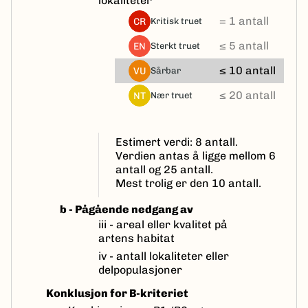
lokaliteter
= 1 antall
CR
kritisk truet
≤ 5 antall
EN
sterkt truet
≤ 10 antall
VU
sårbar
≤ 20 antall
NT
nær truet
Estimert verdi: 8 antall.
Verdien antas å ligge mellom 6
antall og 25 antall.
Mest trolig er den 10 antall.
b - Pågående nedgang av
iii - areal eller kvalitet på
artens habitat
iv - antall lokaliteter eller
delpopulasjoner
Konklusjon for B-kriteriet