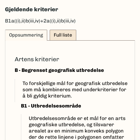
Gjeldende kriterier
B1a((i),ii)b(iii,iv)+2a((i),ii)b(iii,iv)
Oppsummering
Full liste
Artens kriterier
B - Begrenset geografisk utbredelse
To forskjellige mål for geografisk utbredelse
som må kombineres med underkriterier for
å bli gyldig kriterium.
B1 - Utbredelsesområde
Utbredelsesområde er et mål for en arts
geografiske utbredelse, og tilsvarer
arealet av en minimum konveks polygon
der de rette linjene i polygonen omfatter