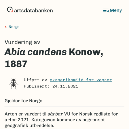
Hopp
til
Meny
hovedinnhold
Norge
Navigasjonssti
Vurdering av
Abia candens
Konow,
1887
Utført av
ekspertkomité for vepser
Publisert: 24.11.2021
Gjelder for
Norge.
Arten er
vurdert til
sårbar
VU
for Norsk rødliste for
arter 2021.
Kategorien kommer av begrenset
geografisk utbredelse.