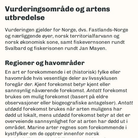
Vurderingsområde og artens
utbredelse
Vurderingen gjelder for Norge, dvs. Fastlands-Norge
og nærliggende øyer, norsk territorialfarvann og
norsk økonomisk sone, samt fiskevernsonen rundt
Svalbard og fiskerisonen rundt Jan Mayen.
Regioner og havområder
En art er forekommende i et (historisk) fylke eller
havområde hvis vesentlige deler av livssyklusen
foregår der.
Kjent
forekomst betyr kjent eller
sannsynlig nåværende forekomst.
Antatt
forekomst
brukes om mulig forekomst (basert på eldre
observasjoner eller biogeografiske antagelser).
Antatt
utdødd
forekomst brukes når arten muligens har
dødd ut lokalt, mens
utdødd
forekomst betyr at det er
overveiende sannsynlighet for at arten har dødd ut i
området. Marine arter regnes som forekommende i
kystfylker om de opptrer innenfor norsk