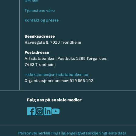
Om oss
Footermeny
Tjenestene våre
Kontakt og presse
Besøksadresse
Havnegata 9, 7010 Trondheim
Postadresse
Artsdatabanken, Postboks 1285 Torgarden,
7462 Trondheim
redaksjonen@artsdatabanken.no
Organisasjonsnummer: 919 666 102
Følg oss på sosiale medier
Personvernerklæring
Tilgjengelighetserklæring
Hente data