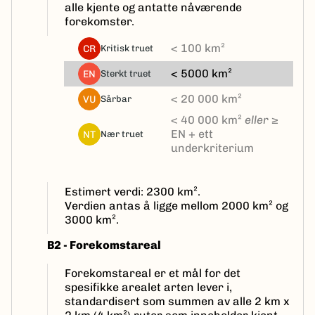
alle kjente og antatte nåværende
forekomster.
< 100 km²
CR
kritisk truet
< 5000 km²
EN
sterkt truet
< 20 000 km²
VU
sårbar
< 40 000 km²
eller
≥
EN + ett
NT
nær truet
underkriterium
Estimert verdi: 2300 km².
Verdien antas å ligge mellom 2000 km² og
3000 km².
B2 - Forekomstareal
Forekomstareal er et mål for det
spesifikke arealet arten lever i,
standardisert som summen av alle 2 km x