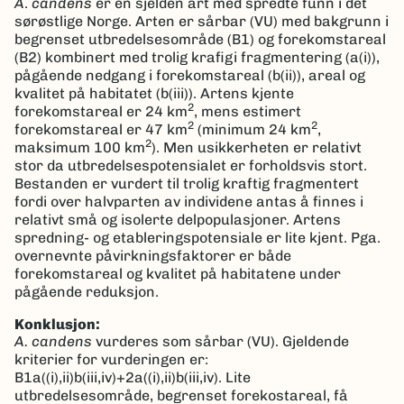
A
.
candens
er en sjelden art med spredte funn i det
sørøstlige Norge. Arten er sårbar (VU) med bakgrunn i
begrenset utbredelsesområde (B1) og forekomstareal
(B2) kombinert med trolig krafigi fragmentering (a(i)),
pågående nedgang i forekomstareal (b(ii)), areal og
kvalitet på habitatet (b(iii)). Artens kjente
2
forekomstareal er 24 km
, mens estimert
2
2
forekomstareal er 47 km
(minimum 24 km
,
2
maksimum 100 km
). Men usikkerheten er relativt
stor da utbredelsespotensialet er forholdsvis stort.
Bestanden er vurdert til trolig kraftig fragmentert
fordi over halvparten av individene antas å finnes i
relativt små og isolerte delpopulasjoner. Artens
spredning- og etableringspotensiale er lite kjent. Pga.
overnevnte påvirkningsfaktorer er både
forekomstareal og kvalitet på habitatene under
pågående reduksjon.
Konklusjon:
A.
candens
vurderes som sårbar (VU). Gjeldende
kriterier for vurderingen er:
B1a((i),ii)b(iii,iv)+2a((i),ii)b(iii,iv). Lite
utbredelsesområde, begrenset forekostareal, få