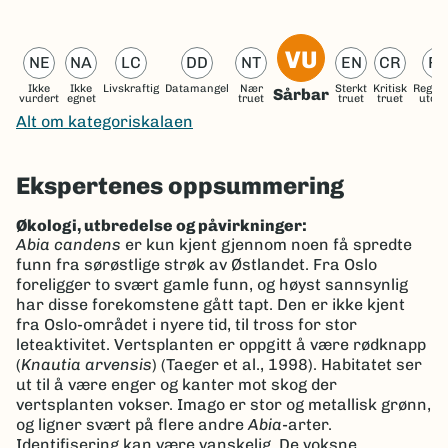
VU
NE
NA
LC
DD
NT
EN
CR
R
Ikke
Ikke
Livskraftig
Datamangel
Nær
Sterkt
Kritisk
Region
Sårbar
vurdert
egnet
truet
truet
truet
utdø
Alt om kategoriskalaen
Ekspertenes oppsummering
Økologi, utbredelse og påvirkninger:
Abia candens
er kun kjent gjennom noen få spredte
funn fra sørøstlige strøk av Østlandet. Fra Oslo
foreligger to svært gamle funn, og høyst sannsynlig
har disse forekomstene gått tapt. Den er ikke kjent
fra Oslo-området i nyere tid, til tross for stor
leteaktivitet. Vertsplanten er oppgitt å være rødknapp
(
Knautia arvensis
) (Taeger et al., 1998). Habitatet ser
ut til å være enger og kanter mot skog der
vertsplanten vokser. Imago er stor og metallisk grønn,
og ligner svært på flere andre
Abia
-arter.
Identifisering kan være vanskelig. De voksne