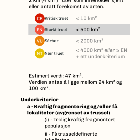
2 km (4 km²) ruter som inneholder kjent
eller antatt forekomst av arten.
< 10 km²
CR
kritisk truet
< 500 km²
EN
sterkt truet
< 2000 km²
VU
sårbar
< 4000 km²
eller
≥ EN
NT
nær truet
+ ett underkriterium
Estimert verdi: 47 km².
Verdien antas å ligge mellom 24 km² og
100 km².
Underkriterier
a - Kraftig fragmentering og/eller få
lokaliteter (avgrenset av trussel)
(i) - Trolig kraftig fragmentert
populasjon
ii - Få trusseldefinerte