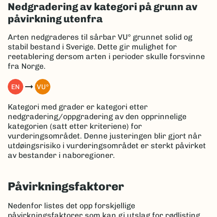
Nedgradering av kategori på grunn av
påvirkning utenfra
Arten nedgraderes til sårbar VU° grunnet solid og
stabil bestand i Sverige. Dette gir mulighet for
reetablering dersom arten i perioder skulle forsvinne
fra Norge.
arrow_right_alt
EN
VUº
Kategori med grader er kategori etter
nedgradering/oppgradering av den opprinnelige
kategorien (satt etter kriteriene) for
vurderingsområdet. Denne justeringen blir gjort når
utdøingsrisiko i vurderingsområdet er sterkt påvirket
av bestander i naboregioner.
Påvirkningsfaktorer
Nedenfor listes det opp forskjellige
påvirkningsfaktorer som kan gi utslag for rødlisting