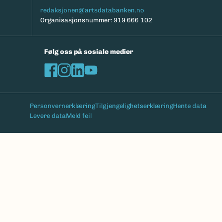
redaksjonen@artsdatabanken.no
Organisasjonsnummer: 919 666 102
Følg oss på sosiale medier
Personvernerklæring
Tilgjengelighetserklæring
Hente data
Levere data
Meld feil
Bunntekst