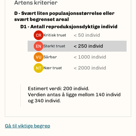
Artens kriterier
D - Svært liten populasjonsstørrelse eller
svært begrenset areal
D1 - Antall reproduksjonsdyktige individ
< 50 individ
CR
kritisk truet
< 250 individ
EN
sterkt truet
< 1000 individ
VU
sårbar
< 2000 individ
NT
nær truet
Estimert verdi: 200 individ.
Verdien antas å ligge mellom 140 individ
og 340 individ.
Gå til viktige begrep