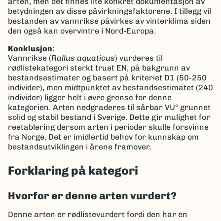
arten, men det finnes lite konkret dokumentasjon av
betydningen av disse påvirkningsfaktorene. I tillegg vil
bestanden av vannrikse påvirkes av vinterklima siden
den også kan overvintre i Nord-Europa.
Konklusjon:
Vannrikse (
Rallus aquaticus
) vurderes til
rødlistekategori sterkt truet EN, på bakgrunn av
bestandsestimater og basert på kriteriet D1 (50-250
individer), men midtpunktet av bestandsestimatet (240
individer) ligger helt i øvre grense for denne
kategorien. Arten nedgraderes til sårbar VU° grunnet
solid og stabil bestand i Sverige. Dette gir mulighet for
reetablering dersom arten i perioder skulle forsvinne
fra Norge. Det er imidlertid behov for kunnskap om
bestandsutviklingen i årene framover.
Forklaring på kategori
Hvorfor er denne arten vurdert?
Denne arten er rødlistevurdert fordi den har en