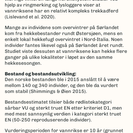
hjelp av ringmerking og lysloggere viser at
vannriksene har en relativt kompleks trekkadferd
(Lislevand et al. 2020).
Mange av individene som overvintrer på Sørlandet
kom fra hekkebestander rundt Østersjøen, mens en
enkelt lokal hekkefugl overvintret i Nord-Italia. Noen
individer fantes likevel også på Sørlandet året rundt.
Studiet viste dessuten at vannriksene kan hekke flere
ganger på ulike lokaliteter i løpet av den samme
hekkesesongen.
Bestand og bestandsutvikling:
Den norske bestanden ble i 2015 anslått til å være
mellom 140 og 340 individer, og den ble da vurdert
som stabil (Shimmings & Øien 2015).
Bestandsestimatet tilsier både rødlistekategori
sårbar VU og sterkt truet EN etter kriteriet D1, men
med mest sannsynlig verdien i kategori sterkt truet
EN (50-250 reproduserende individer).
Vurderingsperioden for vannrikse er 10 år (grunnet