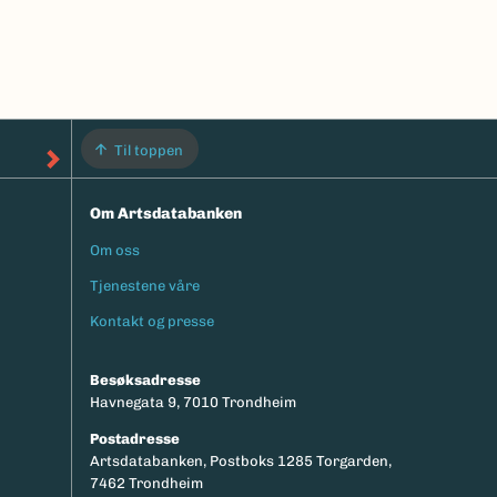
Til toppen
Om Artsdatabanken
Om oss
Footermeny
Tjenestene våre
Kontakt og presse
Besøksadresse
Havnegata 9, 7010 Trondheim
Postadresse
Artsdatabanken, Postboks 1285 Torgarden,
7462 Trondheim