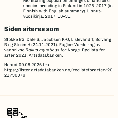
Monitoring population changes of land bird
species breeding in Finland in 1975–2017 (in
Finnish with English summary). Linnut-
vuosikirja. 2017: 16–31.
Siden siteres som
Stokke BG, Dale S, Jacobsen K-O, Lislevand T, Solvang
R og Strøm H (24.11.2021). Fugler: Vurdering av
vannrikse
Rallus aquaticus
for Norge. Rødlista for
arter 2021. Artsdatabanken.
Hentet 09.08.2026 fra
https://lister.artsdatabanken.no/rodlisteforarter/20
21/30076