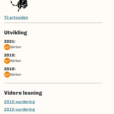
Til artssiden
Utvikling
2021:
sårbar
VUº
2015:
sårbar
VU°
2010:
sårbar
VU°
Videre lesning
2015-vurdering
2010-vurdering