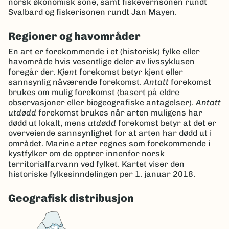
norsk økonomisk sone, samt fiskevernsonen rundt
Svalbard og fiskerisonen rundt Jan Mayen.
Regioner og havområder
En art er forekommende i et (historisk) fylke eller
havområde hvis vesentlige deler av livssyklusen
foregår der.
Kjent
forekomst betyr kjent eller
sannsynlig nåværende forekomst.
Antatt
forekomst
brukes om mulig forekomst (basert på eldre
observasjoner eller biogeografiske antagelser).
Antatt
utdødd
forekomst brukes når arten muligens har
dødd ut lokalt, mens
utdødd
forekomst betyr at det er
overveiende sannsynlighet for at arten har dødd ut i
området. Marine arter regnes som forekommende i
kystfylker om de opptrer innenfor norsk
territorialfarvann ved fylket. Kartet viser den
historiske fylkesinndelingen per 1. januar 2018.
Geografisk distribusjon