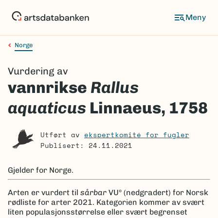
Hopp
til
Meny
hovedinnhold
Norge
Navigasjonssti
Vurdering av
vannrikse
Rallus
aquaticus
Linnaeus, 1758
Utført av
ekspertkomité for fugler
Publisert: 24.11.2021
Gjelder for
Norge.
Arten er
vurdert til
sårbar
VUº
(nedgradert)
for Norsk
rødliste for arter 2021.
Kategorien kommer av svært
liten populasjonsstørrelse eller svært begrenset