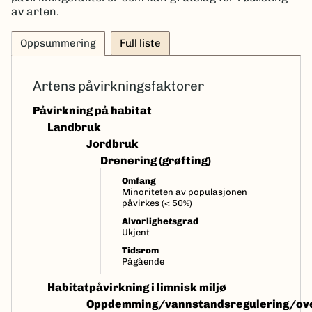
av arten.
Oppsummering
Full liste
Artens påvirkningsfaktorer
Påvirkning på habitat
Landbruk
Jordbruk
Drenering (grøfting)
Omfang
Minoriteten av populasjonen
påvirkes (< 50%)
Alvorlighetsgrad
Ukjent
Tidsrom
Pågående
Habitatpåvirkning i limnisk miljø
Oppdemming/vannstandsregulering/ove