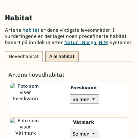
Habitat
Artens
habitat
er dens viktigste leveområder. I
vurderingene er det laget noen predefinerte habitat
basert på inndeling etter
Natur i Norge (NiN)
systemet.
Hovedhabitat
Alle habitat
Artens hovedhabitat
Ferskvann
arrow_drop_down
Se mer
Våtmark
arrow_drop_down
Se mer