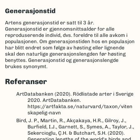
Generasjonstid
Artens generasjonstid er satt til 3 år.
Generasjonstid er gjennomsnittsalder for alle
reproduserende individ, dvs. foreldre til alle avkom i
populasjonen. Om generasjonstiden hos en populasjon
har blitt endret som følge av høsting eller lignende
skal den naturlige generasjonslengden før høsting
benyttes. Generasjonstid og generasjonslengde
brukes synonymt.
Referanser
ArtDatabanken (2020). Rödlistade arter i Sverige
2020. ArtDatabanken.
https://artfakta.se/naturvard/taxon/viten
skapelig-navn
Bird, J. P., Martin, R., Akçakaya, H.R., Gilroy, J.,
Burfield, I.J., Garnett, S., Symes, A., Taylor, J.,
Sekercioglu, Ç.H. & Butchart, S.H. (2020).
Generation lengths of the world's birds and