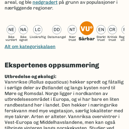
areal, og ble
nedgradert
på grunn av populasjoner i
nærliggende regioner.
VUº
NE
NA
LC
DD
NT
EN
CR
R
Ikke
Ikke
Livskraftig
Datamangel
Nær
Sterkt
Kritisk
Region
Sårbar
vurdert
egnet
truet
truet
truet
utdø
Alt om kategoriskalaen
Ekspertenes oppsummering
Utbredelse og økologi:
Vannrikse (
Rallus aquaticus
) hekker spredt og fåtallig
i sørlige deler av Østlandet og langs kysten nord til
Møre og Romsdal. Norge ligger i nordkanten av
utbredelsesområdet i Europa, og vi har bare en liten
randbestand her i landet. Den hekker i næringsrike
ferskvann med mye vegetasjon, særlig lokaliteter med
mye takrør. Arten er alteter. Vannriksa overvintrer i
Vest-Europa og Middelhavslandene, men kan også
tilbringe vinteren langs norskekysten. Studier ved