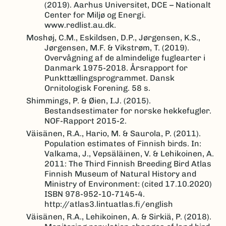
(2019). Aarhus Universitet, DCE – Nationalt
Center for Miljø og Energi.
www.redlist.au.dk.
Moshøj, C.M., Eskildsen, D.P., Jørgensen, K.S.,
Jørgensen, M.F. & Vikstrøm, T. (2019).
Overvågning af de almindelige fuglearter i
Danmark 1975-2018. Årsrapport for
Punkttællingsprogrammet. Dansk
Ornitologisk Forening. 58 s.
Shimmings, P. & Øien, I.J. (2015).
Bestandsestimater for norske hekkefugler.
NOF-Rapport 2015-2.
Väisänen, R.A., Hario, M. & Saurola, P. (2011).
Population estimates of Finnish birds. In:
Valkama, J., Vepsäläinen, V. & Lehikoinen, A.
2011: The Third Finnish Breeding Bird Atlas
Finnish Museum of Natural History and
Ministry of Environment: (cited 17.10.2020)
ISBN 978-952-10-7145-4.
http://atlas3.lintuatlas.fi/english
Väisänen, R.A., Lehikoinen, A. & Sirkiä, P. (2018).