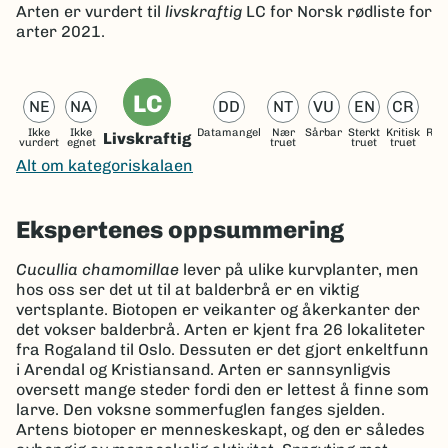
Arten er
vurdert til
livskraftig
LC
for Norsk rødliste for
arter 2021.
LC
NE
NA
DD
NT
VU
EN
CR
Ikke
Ikke
Datamangel
Nær
Sårbar
Sterkt
Kritisk
Reg
Livskraftig
vurdert
egnet
truet
truet
truet
ut
Alt om kategoriskalaen
Ekspertenes oppsummering
Cucullia chamomillae
lever på ulike kurvplanter, men
hos oss ser det ut til at balderbrå er en viktig
vertsplante. Biotopen er veikanter og åkerkanter der
det vokser balderbrå. Arten er kjent fra 26 lokaliteter
fra Rogaland til Oslo. Dessuten er det gjort enkeltfunn
i Arendal og Kristiansand. Arten er sannsynligvis
oversett mange steder fordi den er lettest å finne som
larve. Den voksne sommerfuglen fanges sjelden.
Artens biotoper er menneskeskapt, og den er således