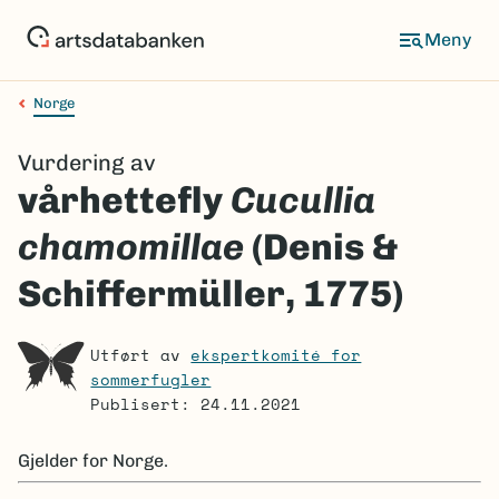
Hopp
til
Meny
hovedinnhold
Norge
Navigasjonssti
Vurdering av
vårhettefly
Cucullia
chamomillae
(Denis &
Schiffermüller, 1775)
Utført av
ekspertkomité for
sommerfugler
Publisert: 24.11.2021
Gjelder for
Norge.