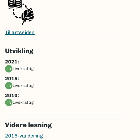
Til artssiden
Utvikling
2021:
livskraftig
LC
2015:
livskraftig
LC
2010:
livskraftig
LC
Videre lesning
2015-vurdering