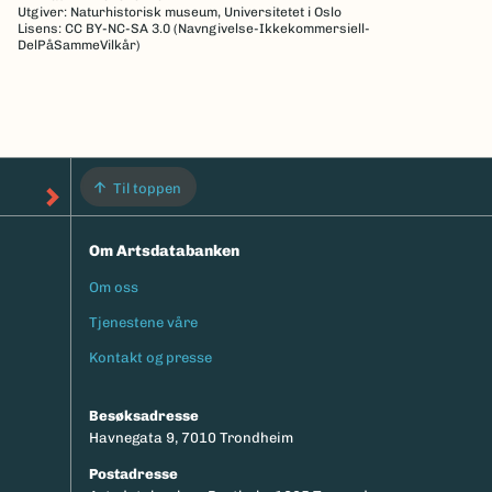
Utgiver: Naturhistorisk museum, Universitetet i Oslo
Lisens: CC BY-NC-SA 3.0 (Navngivelse-Ikkekommersiell-
DelPåSammeVilkår)
Til toppen
Om Artsdatabanken
Om oss
Footermeny
Tjenestene våre
Kontakt og presse
Besøksadresse
Havnegata 9, 7010 Trondheim
Postadresse