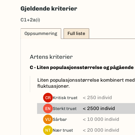
Gjeldende kriterier
C1+2a(i)
Oppsummering
Full liste
Artens kriterier
C - Liten populasjonsstørrelse og pågåend
Liten populasjonsstørrelse kombinert med
fluktuasjoner.
< 250 individ
kritisk truet
CR
< 2500 individ
sterkt truet
EN
< 10 000 individ
sårbar
VU
< 20 000 individ
nær truet
NT