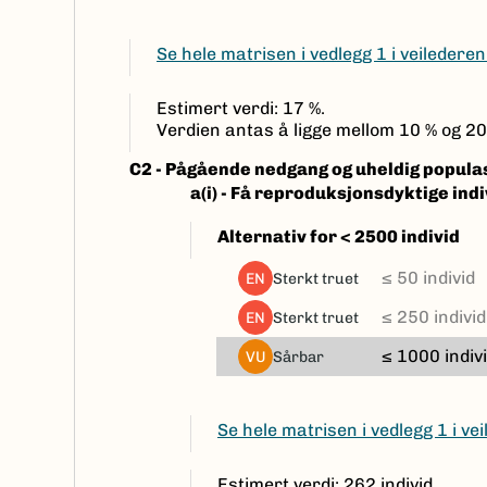
Se hele matrisen i vedlegg 1 i veilederen
Estimert verdi: 17 %.
Verdien antas å ligge mellom 10 % og 20
C2 - Pågående nedgang og uheldig populas
a(i) -
Få reproduksjonsdyktige indiv
Alternativ for < 2500 individ
≤ 50 individ
sterkt truet
EN
≤ 250 individ
sterkt truet
EN
≤ 1000 indiv
sårbar
VU
Se hele matrisen i vedlegg 1 i ve
Estimert verdi: 262 individ.