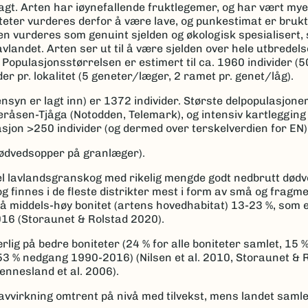
agt. Arten har iøynefallende fruktlegemer, og har vært mye
iteter vurderes derfor å være lave, og punkestimat er brukt
en vurderes som genuint sjelden og økologisk spesialisert, s
avlandet. Arten ser ut til å være sjelden over hele utbrede
00. Populasjonsstørrelsen er estimert til ca. 1960 individer (
er pr. lokalitet (5 geneter/læger, 2 ramet pr. genet/låg).
syn er lagt inn) er 1372 individer. Største delpopulasjoner
eråsen-Tjåga (Notodden, Telemark), og intensiv kartlegging 
asjon >250 individer (og dermed over terskelverdien for EN)
dødvedsopper på granlæger).
mel lavlandsgranskog med rikelig mengde godt nedbrutt dødve
 og finnes i de fleste distrikter mest i form av små og frag
 middels-høy bonitet (artens hovedhabitat) 13-23 %, som 
016 (Storaunet & Rolstad 2020).
lig på bedre boniteter (24 % for alle boniteter samlet, 15 
 53 % nedgang 1990-2016) (Nilsen et al. 2010, Storaunet & 
Vennesland et al. 2006).
avvirkning omtrent på nivå med tilvekst, mens landet samle