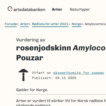
Hopp
til
Arter
Naturtyper
hovedinnhold
Forside
Arter
Rødlista for arter 2021
Norge
Amylocortici
Navigasjonssti
Vurdering av
rosenjodskinn
Amyloco
Pouzar
Utført av
ekspertkomité for sopper
Publisert: 24.11.2021
Gjelder for
Norge.
Arten er
vurdert til
sårbar
VU
for Norsk rødliste 
pågående nedgang.