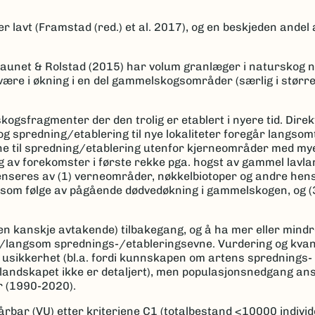
avt (Framstad (red.) et al. 2017), og en beskjeden andel
oraunet & Rolstad (2015) har volum granlæger i naturskog 
være i økning i en del gammelskogsområder (særlig i størr
gsfragmenter der den trolig er etablert i nyere tid. Direk
g spredning/etablering til nye lokaliteter foregår langsom
ne til spredning/etablering utenfor kjerneområder med m
g av forekomster i første rekke pga. hogst av gammel lav
seres av (1) verneområder, nøkkelbiotoper og andre hens
r som følge av pågående dødvedøkning i gammelskogen, og (
n kanskje avtakende) tilbakegang, og å ha mer eller mindr
k/langsom sprednings-/etableringsevne. Vurdering og kvant
d usikkerhet (bl.a. fordi kunnskapen om artens sprednings-
andskapet ikke er detaljert), men populasjonsnedgang ansl
r (1990-2020).
 sårbar (VU) etter kriteriene C1 (totalbestand <10000 indivi