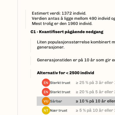
Estimert verdi: 1372 individ.
Verdien antas å ligge mellom 490 individ og
Mest trolig er den 1960 individ.
C1 - Kvantifisert pågående nedgang
Liten populasjonsstørrelse kombinert m
generasjoner.
Generasjonstiden er på 10 år som gir e
Alternativ for < 2500 individ
≥ 25 % på 3 år eller
sterkt truet
EN
≥ 20 % på 5 år elle
sterkt truet
EN
≥ 10 % på 10 år ell
sårbar
VU
≥ 5 % på 10 år elle
nær truet
NT