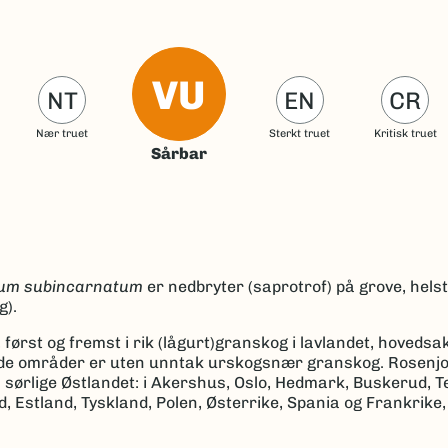
VU
NT
EN
CR
Nær truet
Sterkt truet
Kritisk truet
Sårbar
ium subincarnatum
er nedbryter (saprotrof) på grove, hels
g).
rst og fremst i rik (lågurt)granskog i lavlandet, hovedsake
ende områder er uten unntak urskogsnær granskog. Rosenjo
 på sørlige Østlandet: i Akershus, Oslo, Hedmark, Buskerud, 
d, Estland, Tyskland, Polen, Østerrike, Spania og Frankrike