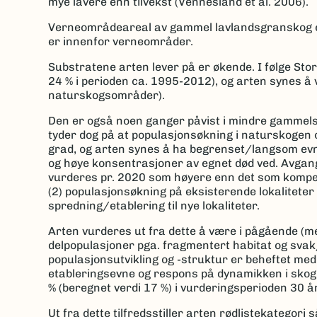
mye lavere enn tilvekst (Vennesland et al. 2006).
Verneområdeareal av gammel lavlandsgranskog er l
er innenfor verneområder.
Substratene arten lever på er økende. I følge St
24 % i perioden ca. 1995-2012), og arten synes å 
naturskogsområder).
Den er også noen ganger påvist i mindre gammelsko
tyder dog på at populasjonsøkning i naturskogen o
grad, og arten synes å ha begrenset/langsom ev
og høye konsentrasjoner av egnet død ved. Avgan
vurderes pr. 2020 som høyere enn det som kompen
(2) populasjonsøkning på eksisterende lokalitete
spredning/etablering til nye lokaliteter.
Arten vurderes ut fra dette å være i pågående (me
delpopulasjoner pga. fragmentert habitat og sva
populasjonsutvikling og -struktur er beheftet me
etableringsevne og respons på dynamikken i skogl
% (beregnet verdi 17 %) i vurderingsperioden 30 å
Ut fra dette tilfredsstiller arten rødlistekategori