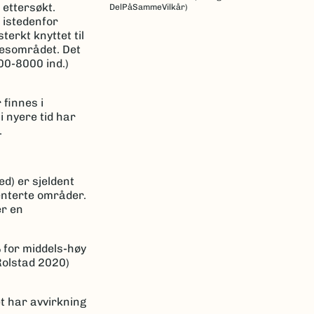
 ettersøkt.
DelPåSammeVilkår)
 istedenfor
terkt knyttet til
lsesområdet. Det
500-8000 ind.)
 finnes i
i nyere tid har
.
d) er sjeldent
menterte områder.
er en
% for middels-høy
Rolstad 2020)
t har avvirkning