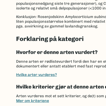
populasjonsnedgang siste tre generasjoner), og C
isolerte og relativt små delpopulasjoner (<1000 ind
Konklusjon:
Rosenjodskinn
Amylocorticium subin
liten populasjonsstørrelse kombinert med relativ
pga. avvirkning av gammel lavlandsgranskog.
Forklaring på kategori
Hvorfor er denne arten vurdert?
Denne arten er rødlistevurdert fordi den har en et
dokumentert eller antatt etablert med fast reprod
Hvilke arter vurderes?
Hvilke kriterier gjør at denne arten 
Arten vurderes mot et sett kriterier, og de(t) som 
Mer om kriteriene