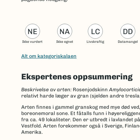
NE
NA
LC
DD
Ikke vurdert
Ikke egnet
Livskraftig
Datamangel
Alt om kategoriskalaen
Ekspertenes oppsummering
Beskrivelse av arten:
Rosenjodskinn
Amylocortic
relativt harde læger av gran (sjelden andre tresla
Arten finnes i gammel granskog med mye død ved, fø
boreonemoral sone. Et fåtalls funn i høyereligg
fra ca. 49 lokaliteter. Den er utbredt i lavlandet
Vestfold. Arten forekommer også i Sverige, Finlan
Amerika.