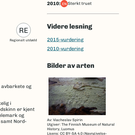
2010:
sterkt truet
EN
Videre lesning
RE
2015-vurdering
Regionalt utdødd
2010-vurdering
Bilder av arten
t avbarkete og
lig i
dskinn er kjent
Telemark og
Av: Viacheslav Spirin
, samt Nord-
Utgiver: The Finnish Museum of Natural
History, Luomus
Lisens: CC BY-SA 4.0 (Navngivelse-