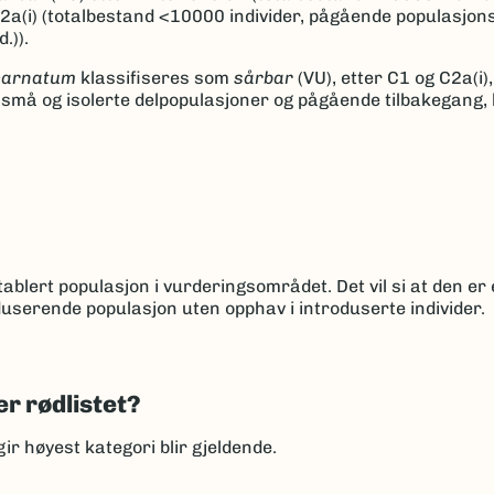
2a(i) (totalbestand <10000 individer, pågående populasjo
.)).
carnatum
klassifiseres som
sårbar
(VU), etter C1 og C2a(i)
t små og isolerte delpopulasjoner og pågående tilbakegang,
ablert populasjon i vurderingsområdet. Det vil si at den er 
userende populasjon uten opphav i introduserte individer.
er rødlistet?
gir høyest kategori blir gjeldende.