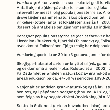
Vurdering:
Arten vurderes som relativt godt kartl
Antall ukjente (ikke-påviste) forekomster og lokal
intervall for mest trolig populasjonsstørrelse. Art
grove læger i gammel naturskog på god bonitet i l
virkelige (totale) antallet lokaliteter anslås til 2
(basert på antakelse om gjennomsnittlig 10 individ
Beregnet populasjonsstørrelse (der et føre-var hen
Lierdalen (Buskerud), Hjartdal (Telemark) og Folls
avdekket at Follseråsen-Tjåga trolig har delpopul
Vurderingsperiode er 30 år (3 generasjoner for 
Skogtype-habitatet arten er knyttet til (rik, gam
og dekker små arealer (bl.a. Rolstad et al. 2002),
På Østlandet er andelen naturskog av granskog på
arealreduksjon på ca. 44-59 % i perioden 1990-2
Nasjonalt er andelen gran-naturskog også lav, sær
bonitet), og i pågående nedgang (hhv. ca. 41 % og
som følge av høy hogstaktivitet/avvirkning (bl.a. 
Sentrale Østlandet (artens hovedutbredelse) har 