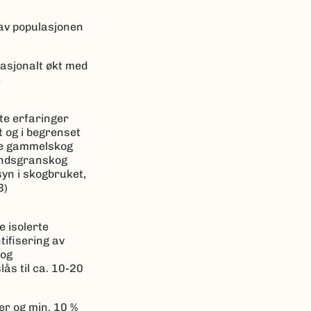
 av populasjonen
nasjonalt økt med
e
te erfaringer
t og i begrenset
ye gammelskog
landsgranskog
yn i skogbruket,
3)
e isolerte
ifisering av
 og
ås til ca. 10-20
der og min. 10 %