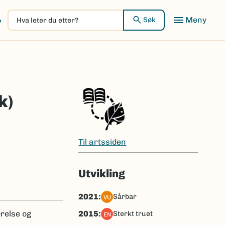
Hva
Meny
Søk
leter
du
etter?
k)
Til artssiden
Utvikling
2021:
sårbar
VU
2015:
relse og
sterkt truet
EN