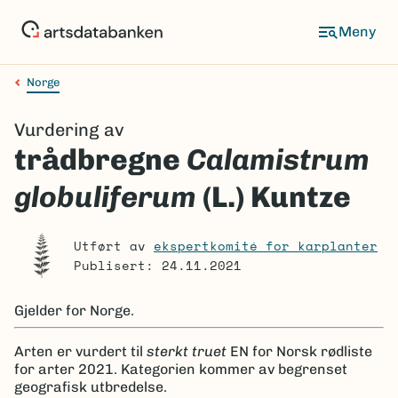
Hopp
til
Meny
hovedinnhold
Norge
Navigasjonssti
Vurdering av
trådbregne
Calamistrum
globuliferum
(L.) Kuntze
Utført av
ekspertkomité for karplanter
Publisert: 24.11.2021
Gjelder for
Norge.
Arten er
vurdert til
sterkt truet
EN
for Norsk rødliste
for arter 2021.
Kategorien kommer av begrenset
geografisk utbredelse.