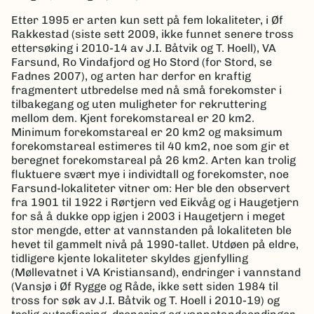
Etter 1995 er arten kun sett på fem lokaliteter, i Øf
Rakkestad (siste sett 2009, ikke funnet senere tross
ettersøking i 2010-14 av J.I. Båtvik og T. Hoell), VA
Farsund, Ro Vindafjord og Ho Stord (for Stord, se
Fadnes 2007), og arten har derfor en kraftig
fragmentert utbredelse med nå små forekomster i
tilbakegang og uten muligheter for rekruttering
mellom dem. Kjent forekomstareal er 20 km2.
Minimum forekomstareal er 20 km2 og maksimum
forekomstareal estimeres til 40 km2, noe som gir et
beregnet forekomstareal på 26 km2. Arten kan trolig
fluktuere svært mye i individtall og forekomster, noe
Farsund-lokaliteter vitner om: Her ble den observert
fra 1901 til 1922 i Rørtjern ved Eikvåg og i Haugetjern
for så å dukke opp igjen i 2003 i Haugetjern i meget
stor mengde, etter at vannstanden på lokaliteten ble
hevet til gammelt nivå på 1990-tallet. Utdøen på eldre,
tidligere kjente lokaliteter skyldes gjenfylling
(Møllevatnet i VA Kristiansand), endringer i vannstand
(Vansjø i Øf Rygge og Råde, ikke sett siden 1984 til
tross for søk av J.I. Båtvik og T. Hoell i 2010-19) og