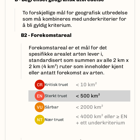
To forskjellige mål for geografisk utbredelse
som må kombineres med underkriterier for
å bli gyldig kriterium.
B2 - Forekomstareal
Forekomstareal er et mål for det
spesifikke arealet arten lever i,
standardisert som summen av alle 2 km x
2 km (4 km²) ruter som inneholder kjent
eller antatt forekomst av arten.
< 10 km²
CR
kritisk truet
< 500 km²
EN
sterkt truet
< 2000 km²
VU
sårbar
< 4000 km²
eller
≥ EN
NT
nær truet
+ ett underkriterium