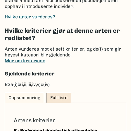
etablert med fast reproduserende populasjon uten
opphav i introduserte individer.
Hvilke arter vurderes?
Hvilke kriterier gjør at denne arten er
rødlistet?
Arten vurderes mot et sett kriterier, og de(t) som gir
høyest kategori blir gjeldende.
Mer om kriteriene
Gjeldende kriterier
B2a(i)b(i,ii,iii,iv,v)c(iv)
Oppsummering
Full liste
Artens kriterier
B - Begrenset geografisk utbredelse