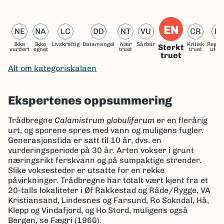
EN
NE
NA
LC
DD
NT
VU
CR
R
Ikke
Ikke
Livskraftig
Datamangel
Nær
Sårbar
Kritisk
Region
Sterkt
vurdert
egnet
truet
truet
utdø
truet
Alt om kategoriskalaen
Ekspertenes oppsummering
Trådbregne
Calamistrum globuliferum
er en flerårig
urt, og sporene spres med vann og muligens fugler.
Generasjonstida er satt til 10 år, dvs. en
vurderingsperiode på 30 år. Arten vokser i grunt
næringsrikt ferskvann og på sumpaktige strender.
Slike voksesteder er utsatte for en rekke
påvirkninger. Trådbregne har totalt vært kjent fra et
20-talls lokaliteter i Øf Rakkestad og Råde/Rygge, VA
Kristiansand, Lindesnes og Farsund, Ro Sokndal, Hå,
Klepp og Vindafjord, og Ho Stord, muligens også
Bergen, se Fægri (1960).