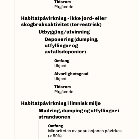
Tidsrom
Pågående
Habitatpåvirkning - ikke jord- eller
skogbruksaktivitet (terrestrisk)
Utbygging/utvinning
Deponering (dumping,
utfyllinger og
avfallsdeponier)
Omfang
Ukjent
Alvorlighetsgrad
Ukjent
Tidsrom
Pågående
Habitatpåvirkning i limnisk miljø
Mudring, dumping og utfyllinger i
strandsonen
Omfang
Minoriteten av populasjonen påvirkes
(< 50%)