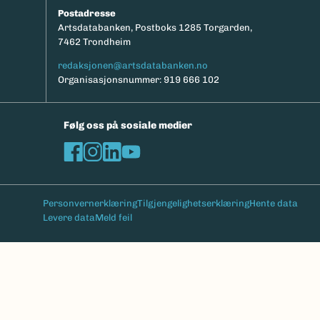
Postadresse
Artsdatabanken, Postboks 1285 Torgarden,
7462 Trondheim
redaksjonen@artsdatabanken.no
Organisasjonsnummer: 919 666 102
Følg oss på sosiale medier
Personvernerklæring
Tilgjengelighetserklæring
Hente data
Levere data
Meld feil
Bunntekst