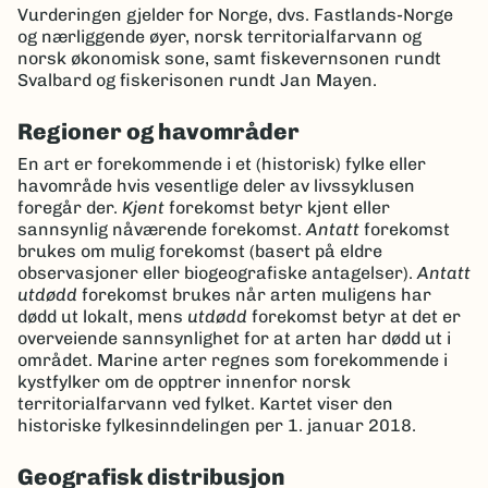
Vurderingen gjelder for Norge, dvs. Fastlands-Norge
og nærliggende øyer, norsk territorialfarvann og
norsk økonomisk sone, samt fiskevernsonen rundt
Svalbard og fiskerisonen rundt Jan Mayen.
Regioner og havområder
En art er forekommende i et (historisk) fylke eller
havområde hvis vesentlige deler av livssyklusen
foregår der.
Kjent
forekomst betyr kjent eller
sannsynlig nåværende forekomst.
Antatt
forekomst
brukes om mulig forekomst (basert på eldre
observasjoner eller biogeografiske antagelser).
Antatt
utdødd
forekomst brukes når arten muligens har
dødd ut lokalt, mens
utdødd
forekomst betyr at det er
overveiende sannsynlighet for at arten har dødd ut i
området. Marine arter regnes som forekommende i
kystfylker om de opptrer innenfor norsk
territorialfarvann ved fylket. Kartet viser den
historiske fylkesinndelingen per 1. januar 2018.
Geografisk distribusjon