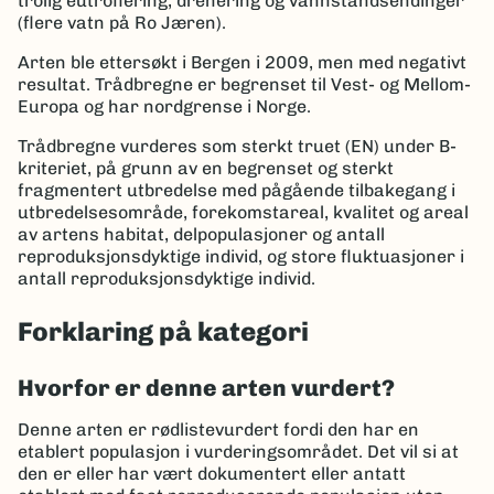
trolig eutrofiering, drenering og vannstandsendinger
(flere vatn på Ro Jæren).
Arten ble ettersøkt i Bergen i 2009, men med negativt
resultat. Trådbregne er begrenset til Vest- og Mellom-
Europa og har nordgrense i Norge.
Trådbregne vurderes som sterkt truet (EN) under B-
kriteriet, på grunn av en begrenset og sterkt
fragmentert utbredelse med pågående tilbakegang i
utbredelsesområde, forekomstareal, kvalitet og areal
av artens habitat, delpopulasjoner og antall
reproduksjonsdyktige individ, og store fluktuasjoner i
antall reproduksjonsdyktige individ.
Forklaring på kategori
Hvorfor er denne arten vurdert?
Denne arten er rødlistevurdert fordi den har en
etablert populasjon i vurderingsområdet. Det vil si at
den er eller har vært dokumentert eller antatt