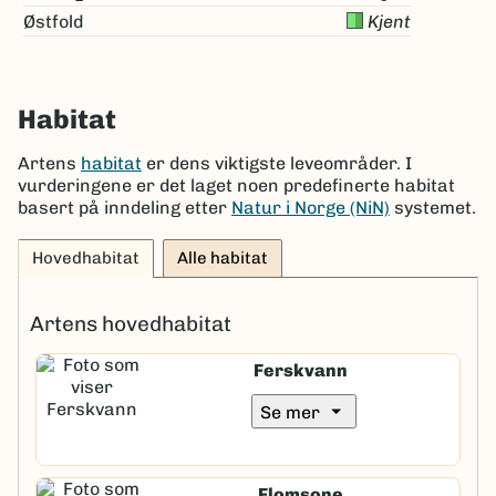
Østfold
Kjent
Habitat
Artens
habitat
er dens viktigste leveområder. I
vurderingene er det laget noen predefinerte habitat
basert på inndeling etter
Natur i Norge (NiN)
systemet.
Hovedhabitat
Alle habitat
Artens hovedhabitat
Ferskvann
arrow_drop_down
Se mer
Flomsone