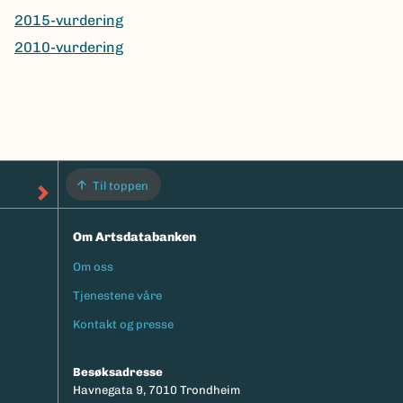
2015-vurdering
2010-vurdering
Til toppen
Om Artsdatabanken
Om oss
Footermeny
Tjenestene våre
Kontakt og presse
Besøksadresse
Havnegata 9, 7010 Trondheim