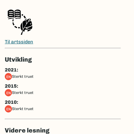
Til artssiden
Utvikling
2021:
sterkt truet
EN
2015:
sterkt truet
EN
2010:
sterkt truet
EN
Videre lesning