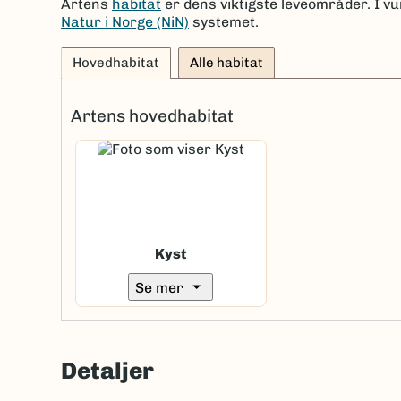
Artens
habitat
er dens viktigste leveområder. I vu
Natur i Norge (NiN)
systemet.
Hovedhabitat
Alle habitat
Artens hovedhabitat
Kyst
arrow_drop_down
Se mer
Detaljer