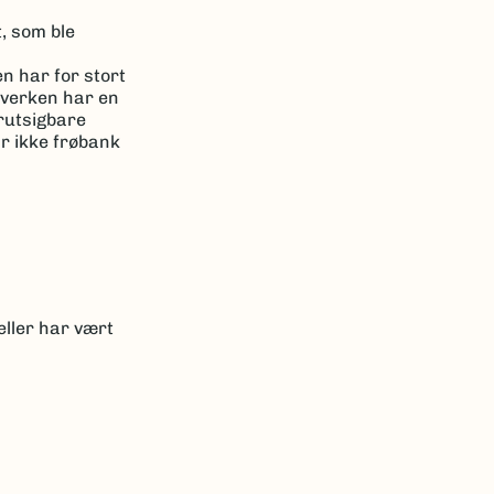
, som ble
n har for stort
n verken har en
orutsigbare
ar ikke frøbank
eller har vært