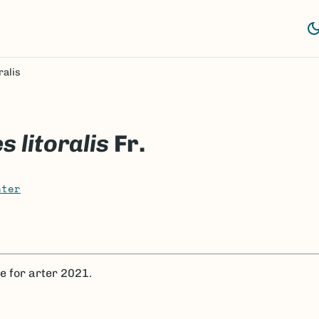
ralis
s litoralis
Fr.
nter
te for arter 2021.