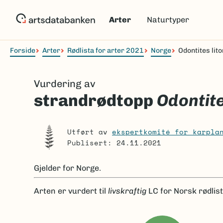
Hopp
til
Arter
Naturtyper
hovedinnhold
Forside
Arter
Rødlista for arter 2021
Norge
Odontites lito
Navigasjonssti
Vurdering av
strandrødtopp
Odontite
Utført av
ekspertkomité for karpla
Publisert: 24.11.2021
Gjelder for
Norge.
Arten er
vurdert til
livskraftig
LC
for Norsk rødlis