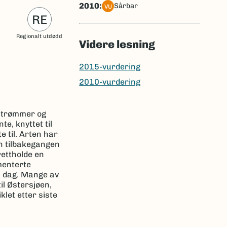
2010:
sårbar
VU
RE
Regionalt utdødd
Videre lesning
2015-vurdering
2010-vurdering
vstrømmer og
e, knyttet til
e til. Arten har
n tilbakegangen
rettholde en
menterte
 i dag. Mange av
il Østersjøen,
klet etter siste