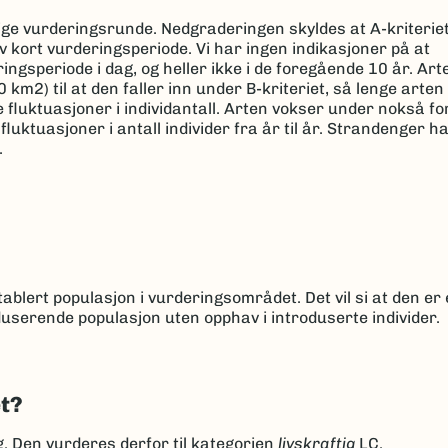
rige vurderingsrunde. Nedgraderingen skyldes at A-kriteriet
 kort vurderingsperiode. Vi har ingen indikasjoner på at
gsperiode i dag, og heller ikke i de foregående 10 år. Arte
km2) til at den faller inn under B-kriteriet, så lenge arte
 fluktuasjoner i individantall. Arten vokser under nokså f
fluktuasjoner i antall individer fra år til år. Strandenger h
.
ablert populasjon i vurderingsområdet. Det vil si at den er 
userende populasjon uten opphav i introduserte individer.
et?
ng. Den vurderes derfor til kategorien
livskraftig
LC.