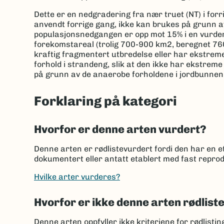
Dette er en nedgradering fra nær truet (NT) i for
anvendt forrige gang, ikke kan brukes på grunn av
populasjonsnedgangen er opp mot 15% i en vurderin
forekomstareal (trolig 700-900 km2, beregnet 760 
kraftig fragmentert utbredelse eller har ekstreme
forhold i strandeng, slik at den ikke har ekstreme 
på grunn av de anaerobe forholdene i jordbunnen
Forklaring på kategori
Hvorfor er denne arten vurdert?
Denne arten er rødlistevurdert fordi den har en et
dokumentert eller antatt etablert med fast reprod
Hvilke arter vurderes?
Hvorfor er ikke denne arten rødlist
Denne arten oppfyller ikke kriteriene for rødlisti