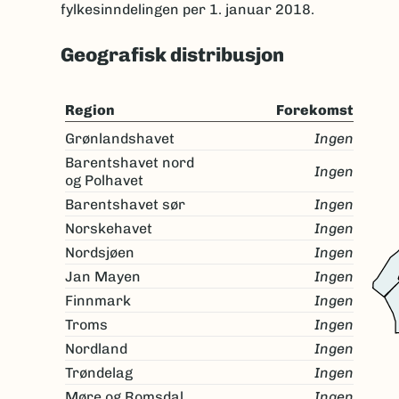
fylkesinndelingen per 1. januar 2018.
Geografisk distribusjon
Region
Forekomst
Grønlandshavet
Ingen
Barentshavet nord
Ingen
og Polhavet
Barentshavet sør
Ingen
Norskehavet
Ingen
Nordsjøen
Ingen
Jan Mayen
Ingen
Finnmark
Ingen
Troms
Ingen
Nordland
Ingen
Trøndelag
Ingen
Møre og Romsdal
Ingen