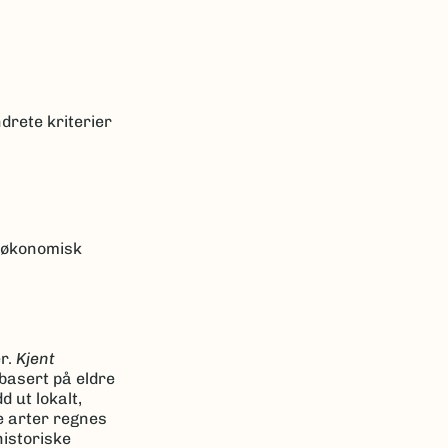
drete kriterier
k økonomisk
er.
Kjent
basert på eldre
 ut lokalt,
e arter regnes
historiske