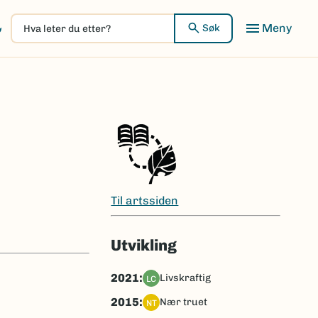
Hva
Meny
Søk
leter
du
etter?
Til artssiden
Utvikling
2021:
livskraftig
LC
2015:
nær truet
NT