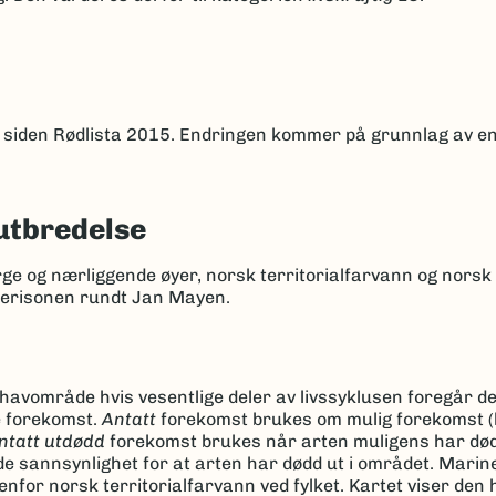
LC siden Rødlista 2015. Endringen kommer på grunnlag av
en
utbredelse
rge og nærliggende øyer, norsk territorialfarvann og nors
kerisonen rundt Jan Mayen.
r havområde hvis vesentlige deler av livssyklusen foregår d
e forekomst.
Antatt
forekomst brukes om mulig forekomst (
ntatt utdødd
forekomst brukes når arten muligens har dødd
de sannsynlighet for at arten har dødd ut i området. Marin
for norsk territorialfarvann ved fylket. Kartet viser den 