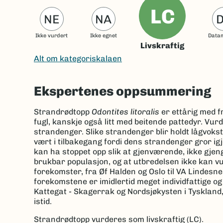
LC
NE
NA
Ikke vurdert
Ikke egnet
Data
Livskraftig
Alt om kategoriskalaen
Ekspertenes oppsummering
Strandrødtopp
Odontites litoralis
er ettårig med 
fugl, kanskje også litt med beitende pattedyr. Vurd
strandenger. Slike strandenger blir holdt lågvokste
vært i tilbakegang fordi dens strandenger gror i
kan ha stoppet opp slik at gjenværende, ikke gjeng
brukbar populasjon, og at utbredelsen ikke kan 
forekomster, fra Øf Halden og Oslo til VA Lindesne
forekomstene er imidlertid meget individfattige og
Kattegat - Skagerrak og Nordsjøkysten i Tyskland, d
istid.
Strandrødtopp vurderes som livskraftig (LC).