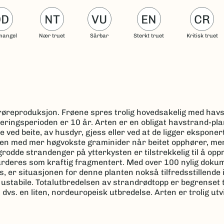
DD
NT
VU
EN
CR
mangel
Nær truet
Sårbar
Sterkt truet
Kritisk truet
frøreproduksjon. Frøene spres trolig hovedsakelig med ha
eringsperioden er 10 år. Arten er en obligat havstrand-plant
 ved beite, av husdyr, gjess eller ved at de ligger eksponert
gjen med mer høgvokste graminider når beitet opphører, me
rodde strandenger på ytterkysten er tilstrekkelig til å opp
vurderes som kraftig fragmentert. Med over 100 nylig doku
s, er situasjonen for denne planten nokså tilfredsstillende
 ustabile. Totalutbredelsen av strandrødtopp er begrenset t
vs. en liten, nordeuropeisk utbredelse. Arten er trolig utvi