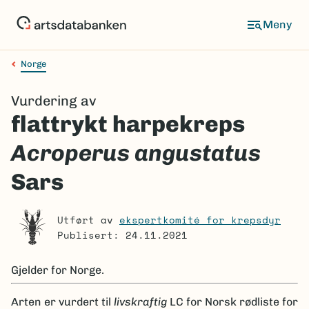
Hopp
til
Meny
hovedinnhold
Norge
Navigasjonssti
Vurdering av
flattrykt harpekreps
Acroperus angustatus
Sars
Utført av
ekspertkomité for krepsdyr
Publisert: 24.11.2021
Gjelder for
Norge.
Arten er
vurdert til
livskraftig
LC
for Norsk rødliste for