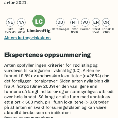
arter 2021.
LC
NE
NA
DD
NT
VU
EN
CR
Ikke
Ikke
Datamangel
Nær
Sårbar
Sterkt
Kritisk
Reg
Livskraftig
vurdert
egnet
truet
truet
truet
ut
Alt om kategoriskalaen
Ekspertenes oppsummering
Arten oppfyller ingen kriterier for rødlisting og
vurderes til kategorien livskraftig (LC). Arten er
funnet i 9,8% av undersøkte lokaliteter (n=2654) der
det foreligger litoralprøver. Siden arten nylig ble skilt
fra
A. harpa
(Sinev 2009) er den vanligere enn
funnene så langt indikerer og er sannsynligvis utbredt
over hele landet. Så langt er alle funn med unntak av
ett gjort < 500 moh. pH i funn lokalitene (> 6,0) tyder
på at arten er svakt forsuringsfølsom og kan være
aktuell å bruke som en indikator i
forsuringssammenheng.