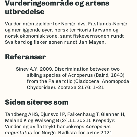
Vurderingsområde og artens
utbredelse
Vurderingen gjelder for Norge, dvs. Fastlands-Norge
og nærliggende øyer, norsk territorialfarvann og
norsk økonomisk sone, samt fiskevernsonen rundt
Svalbard og fiskerisonen rundt Jan Mayen.
Referanser
Sinev A.Y. 2009. Discrimination between two
sibling species of Acroperus (Baird, 1843)
from the Palearctic (Cladocera: Anomopoda:
Chydoridae). Zootaxa 2176: 1–21
Siden siteres som
Tandberg AHS, Djursvoll P, Falkenhaug T, Glenner H,
Meland K og Walseng B (24.11.2021). Krepsdyr:
Vurdering av flattrykt harpekreps
Acroperus
angustatus
for Norge. Rødlista for arter 2021.