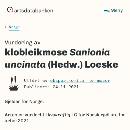
Hopp
til
Meny
hovedinnhold
Norge
Navigasjonssti
Vurdering av
klobleikmose
Sanionia
uncinata
(Hedw.) Loeske
Utført av
ekspertkomité for moser
Publisert: 24.11.2021
Gjelder for
Norge.
Arten er
vurdert til
livskraftig
LC
for Norsk rødliste for
arter 2021.