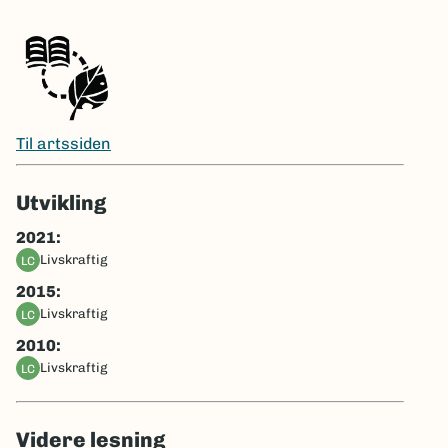
Til artssiden
Utvikling
2021:
livskraftig
LC
2015:
livskraftig
LC
2010:
livskraftig
LC
Videre lesning