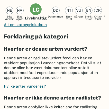
LC
NE
NA
DD
NT
VU
EN
CR
Ikke
Ikke
Datamangel
Nær
Sårbar
Sterkt
Kritisk
Reg
Livskraftig
vurdert
egnet
truet
truet
truet
ut
Alt om kategoriskalaen
Forklaring på kategori
Hvorfor er denne arten vurdert?
Denne arten er rødlistevurdert fordi den har en
etablert populasjon i vurderingsområdet. Det vil si at
den er eller har vært dokumentert eller antatt
etablert med fast reproduserende populasjon uten
opphav i introduserte individer.
Hvilke arter vurderes?
Hvorfor er ikke denne arten rødlistet?
Denne arten oppfyller ikke kriteriene for rødlisting.