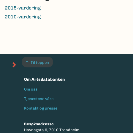
2015-vurdering
2010-vurdering
Til toppen
Om Artsdatabanken
Om oss
Footermeny
Tjenestene våre
Kontakt og presse
Besøksadresse
Havnegata 9, 7010 Trondheim