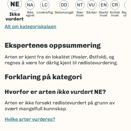
NE
NA
LC
DD
NT
VU
EN
CR
R
Ikke
Livskraftig
Datamangel
Nær
Sårbar
Sterkt
Kritisk
Regio
Ikke
egnet
truet
truet
truet
utdø
vurdert
Alt om kategoriskalaen
Ekspertenes oppsummering
Arten er kjent fra én lokalitet (Hvaler, Østfold), og
regnes å være for dårlig kjent til rødlistevurdering.
Forklaring på kategori
Hvorfor er arten
ikke vurdert
NE?
Arten er ikke forsøkt rødlistevurdert på grunn av
svært mangelfull kunnskap.
Hvilke arter vurderes?