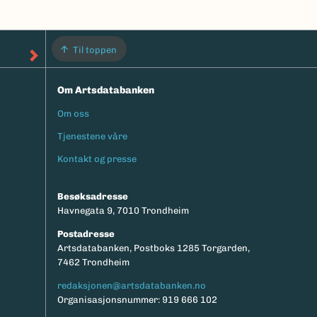
Til toppen
Om Artsdatabanken
Om oss
Footermeny
Tjenestene våre
Kontakt og presse
Besøksadresse
Havnegata 9, 7010 Trondheim
Postadresse
Artsdatabanken, Postboks 1285 Torgarden,
7462 Trondheim
redaksjonen@artsdatabanken.no
Organisasjonsnummer: 919 666 102