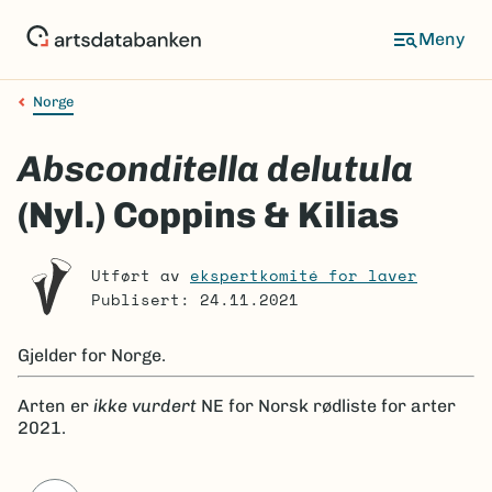
Hopp
til
Meny
hovedinnhold
Norge
Navigasjonssti
Absconditella delutula
(Nyl.) Coppins & Kilias
Utført av
ekspertkomité for laver
Publisert: 24.11.2021
Gjelder for
Norge.
Arten er
ikke vurdert
NE
for Norsk rødliste for arter
2021.