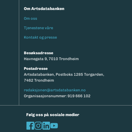
Om Artsdatabanken
Om oss
Footermeny
Tjenestene våre
Kontakt og presse
Besøksadresse
Havnegata 9, 7010 Trondheim
Postadresse
Artsdatabanken, Postboks 1285 Torgarden,
7462 Trondheim
redaksjonen@artsdatabanken.no
Organisasjonsnummer: 919 666 102
Følg oss på sosiale medier