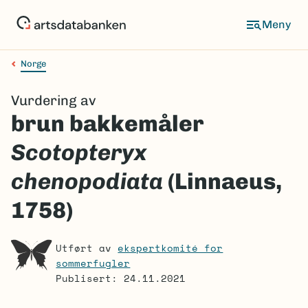
Hopp
til
Meny
hovedinnhold
Norge
Navigasjonssti
Vurdering av
brun bakkemåler
Scotopteryx
chenopodiata
(Linnaeus,
1758)
Utført av
ekspertkomité for
sommerfugler
Publisert: 24.11.2021