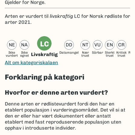
Gjelder for
Norge.
Arten er
vurdert til
livskraftig
LC
for Norsk rødliste for
arter 2021.
LC
NE
NA
DD
NT
VU
EN
CR
Ikke
Ikke
Datamangel
Nær
Sårbar
Sterkt
Kritisk
Reg
Livskraftig
vurdert
egnet
truet
truet
truet
ut
Alt om kategoriskalaen
Forklaring på kategori
Hvorfor er denne arten vurdert?
Denne arten er rødlistevurdert fordi den har en
etablert populasjon i vurderingsområdet. Det vil si at
den er eller har vært dokumentert eller antatt
etablert med fast reproduserende populasjon uten
opphav i introduserte individer.