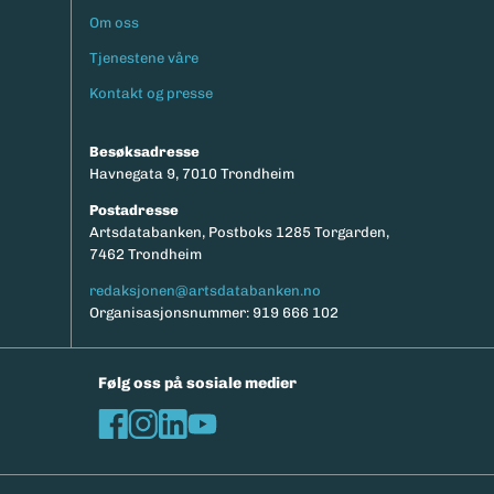
Om oss
Footermeny
Tjenestene våre
Kontakt og presse
Besøksadresse
Havnegata 9, 7010 Trondheim
Postadresse
Artsdatabanken, Postboks 1285 Torgarden,
7462 Trondheim
redaksjonen@artsdatabanken.no
Organisasjonsnummer: 919 666 102
Følg oss på sosiale medier