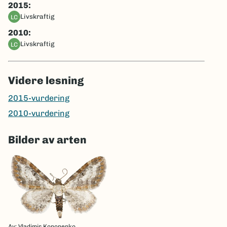
2015:
livskraftig
LC
2010:
livskraftig
LC
Videre lesning
2015-vurdering
2010-vurdering
Bilder av arten
Av: Vladimir Kononenko