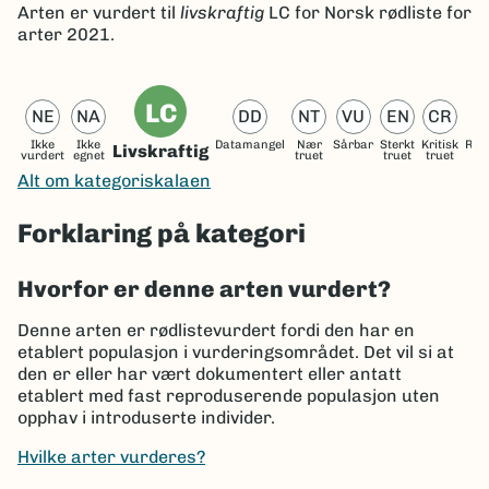
Arten er
vurdert til
livskraftig
LC
for Norsk rødliste for
arter 2021.
LC
NE
NA
DD
NT
VU
EN
CR
Ikke
Ikke
Datamangel
Nær
Sårbar
Sterkt
Kritisk
Reg
Livskraftig
vurdert
egnet
truet
truet
truet
ut
Alt om kategoriskalaen
Forklaring på kategori
Hvorfor er denne arten vurdert?
Denne arten er rødlistevurdert fordi den har en
etablert populasjon i vurderingsområdet. Det vil si at
den er eller har vært dokumentert eller antatt
etablert med fast reproduserende populasjon uten
opphav i introduserte individer.
Hvilke arter vurderes?