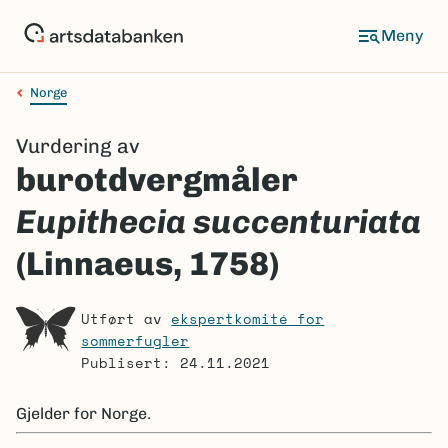
Hopp
til
Meny
hovedinnhold
Norge
Navigasjonssti
Vurdering av
burotdvergmåler
Eupithecia succenturiata
(Linnaeus, 1758)
Utført av
ekspertkomité for
sommerfugler
Publisert: 24.11.2021
Gjelder for
Norge.