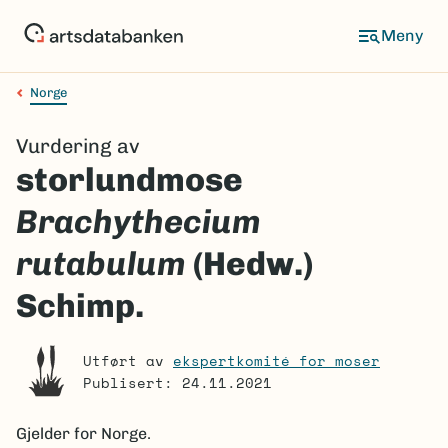
Hopp
til
Meny
hovedinnhold
Norge
Navigasjonssti
Vurdering av
storlundmose
Brachythecium
rutabulum
(Hedw.)
Schimp.
Utført av
ekspertkomité for moser
Publisert: 24.11.2021
Gjelder for
Norge.