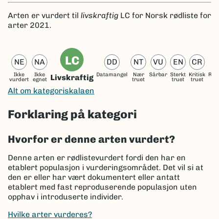
Arten er
vurdert til
livskraftig
LC
for Norsk rødliste for
arter 2021.
LC
NE
NA
DD
NT
VU
EN
CR
Ikke
Ikke
Datamangel
Nær
Sårbar
Sterkt
Kritisk
Reg
Livskraftig
vurdert
egnet
truet
truet
truet
ut
Alt om kategoriskalaen
Forklaring på kategori
Hvorfor er denne arten vurdert?
Denne arten er rødlistevurdert fordi den har en
etablert populasjon i vurderingsområdet. Det vil si at
den er eller har vært dokumentert eller antatt
etablert med fast reproduserende populasjon uten
opphav i introduserte individer.
Hvilke arter vurderes?