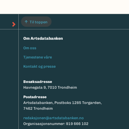
Til toppen
Om Artsdatabanken
Om oss
Footermeny
Tjenestene våre
Kontakt og presse
Besøksadresse
Havnegata 9, 7010 Trondheim
Postadresse
Artsdatabanken, Postboks 1285 Torgarden,
7462 Trondheim
redaksjonen@artsdatabanken.no
Organisasjonsnummer: 919 666 102