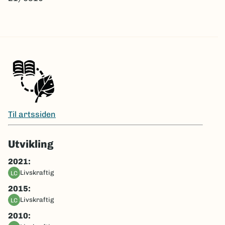
Til artssiden
Utvikling
2021:
livskraftig
LC
2015:
livskraftig
LC
2010: