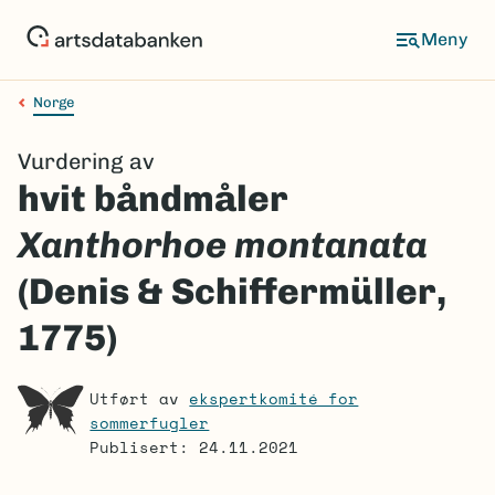
Hopp
til
Meny
hovedinnhold
Norge
Navigasjonssti
Vurdering av
hvit båndmåler
Xanthorhoe montanata
(Denis & Schiffermüller,
1775)
Utført av
ekspertkomité for
sommerfugler
Publisert: 24.11.2021