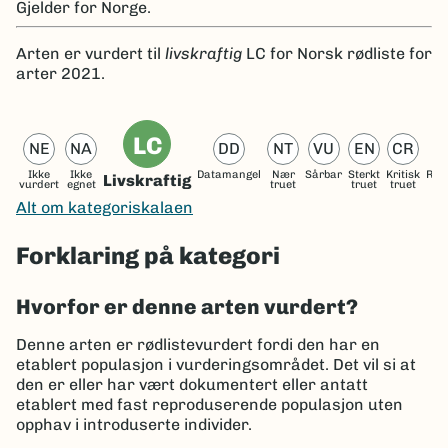
Gjelder for
Norge.
Arten er
vurdert til
livskraftig
LC
for Norsk rødliste for
arter 2021.
LC
NE
NA
DD
NT
VU
EN
CR
Ikke
Ikke
Datamangel
Nær
Sårbar
Sterkt
Kritisk
Reg
Livskraftig
vurdert
egnet
truet
truet
truet
ut
Alt om kategoriskalaen
Forklaring på kategori
Hvorfor er denne arten vurdert?
Denne arten er rødlistevurdert fordi den har en
etablert populasjon i vurderingsområdet. Det vil si at
den er eller har vært dokumentert eller antatt
etablert med fast reproduserende populasjon uten
opphav i introduserte individer.