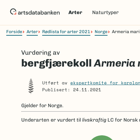
Hopp
til
Arter
Naturtyper
hovedinnhold
Forside
Arter
Rødlista for arter 2021
Norge
Armeria mari
Navigasjonssti
Vurdering av
bergfjærekoll
Armeria 
Utført av
ekspertkomité for karpla
Publisert: 24.11.2021
Gjelder for
Norge.
Underarten er
vurdert til
livskraftig
LC
for Norsk 