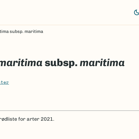
tima subsp. maritima
maritima
subsp.
maritima
nter
rødliste for arter 2021.