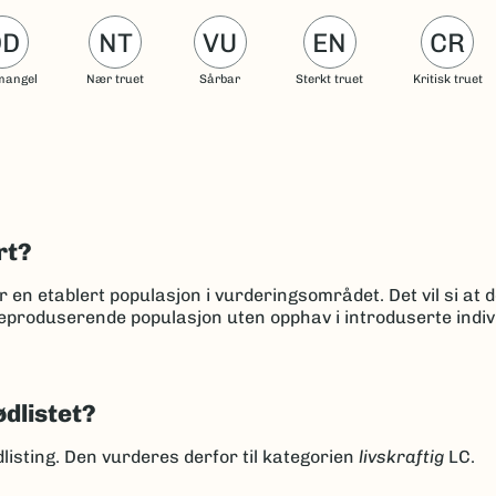
DD
NT
VU
EN
CR
mangel
Nær truet
Sårbar
Sterkt truet
Kritisk truet
rt?
en etablert populasjon i vurderingsområdet. Det vil si at d
eproduserende populasjon uten opphav i introduserte indiv
ødlistet?
listing. Den vurderes derfor til kategorien
livskraftig
LC.