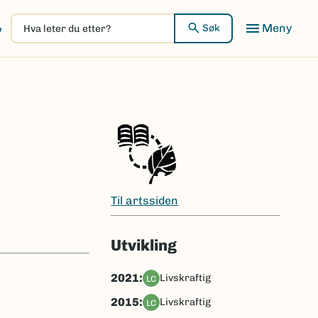
Hva
Meny
Søk
leter
du
etter?
Til artssiden
Utvikling
2021:
livskraftig
LC
2015:
livskraftig
LC