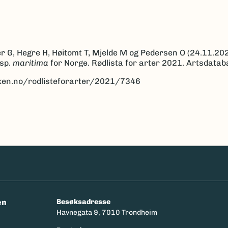
r G, Hegre H, Høitomt T, Mjelde M og Pedersen O (24.11.202
sp.
maritima
for Norge. Rødlista for arter 2021. Artsdata
anken.no/rodlisteforarter/2021/7346
en
Besøksadresse
Havnegata 9, 7010 Trondheim